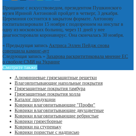
Прощание с искусствоведом, президентом Пушкинского
музея Ириной Антоновой пройдет в четверг, 3 декабря.
Церемония состоится в закрытом формате. Антонову
госпитализировали 15 ноября с подозрением на инсульт в
одну из московских больниц, через 11 дней у нее
диагностировали коронавирус. Она скончалась 30 ноября.
« Предыдущая запись
Актриса Эллен Пейдж снова
совершила каминг-аут
Следующая запись »
Захарова раскрититиковала мнение ЕС
о свободе СМИ на Украине
Смотрите также:
Алюминиевые грязезащитные решетки
Влаговпитывающие напольные покрытия
Грязезащитные покрытия тамбура
Грязезащитные покрытия холла
Каталог продукции
Коврики влаговпитывающие "Профи"
Коврики влаговпитывающие двухцветные
Коврики влаговпитывающие ребристые
Коврики грязесборные
Коврики на ступеньку
Коврики пористые с надписью