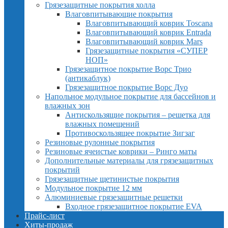
Грязезащитные покрытия холла
Влаговпитывающие покрытия
Влаговпитывающий коврик Toscana
Влаговпитывающий коврик Entrada
Влаговпитывающий коврик Mars
Грязезащитные покрытия «СУПЕР
НОП»
Грязезащитное покрытие Ворс Трио
(антикаблук)
Грязезащитное покрытие Ворс Дуо
Напольное модульное покрытие для бассейнов и
влажных зон
Антискользящие покрытия – решетка для
влажных помещений
Противоскользящее покрытие Зигзаг
Резиновые рулонные покрытия
Резиновые ячеистые коврики – Ринго маты
Дополнительные материалы для грязезащитных
покрытий
Грязезащитные щетинистые покрытия
Модульное покрытие 12 мм
Алюминиевые грязезащитные решетки
Входное грязезащитное покрытие EVA
Прайс-лист
Хиты-продаж