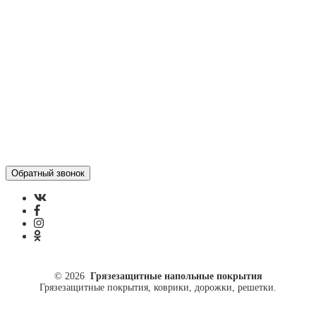
Отзывы
Политика конфиденциальности
ул. Кусковая, 20
8(499)964-52-51
84999645251@mail.ru
© 2026
Грязезащитные напольные покрытия
Грязезащитные покрытия, коврики, дорожки, решетки.