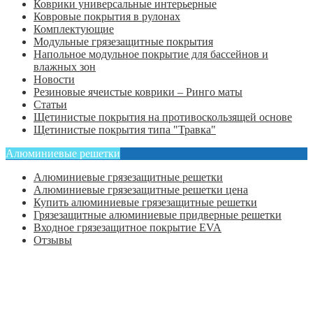
Коврики универсальные интерьерные
Ковровые покрытия в рулонах
Комплектующие
Модульные грязезащитные покрытия
Напольное модульное покрытие для бассейнов и
влажных зон
Новости
Резиновые ячеистые коврики – Ринго маты
Статьи
Щетинистые покрытия на противоскользящей основе
Щетинистые покрытия типа "Травка"
Алюминиевые решетки
Алюминиевые грязезащитные решетки
Алюминиевые грязезащитные решетки цена
Купить алюминиевые грязезащитные решетки
Грязезащитные алюминиевые придверные решетки
Входное грязезащитное покрытие EVA
Отзывы
Главная
Оформить заказ
Статьи
Контакты