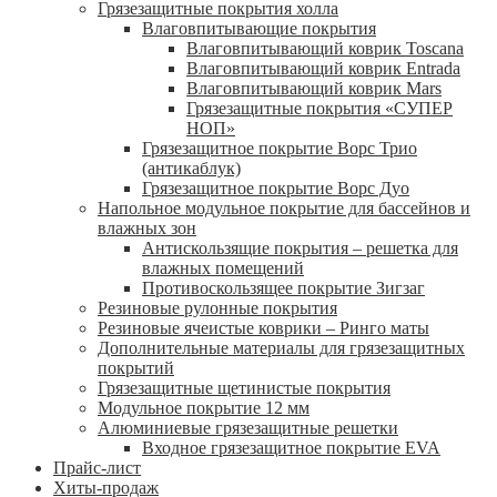
Грязезащитные покрытия холла
Влаговпитывающие покрытия
Влаговпитывающий коврик Toscana
Влаговпитывающий коврик Entrada
Влаговпитывающий коврик Mars
Грязезащитные покрытия «СУПЕР
НОП»
Грязезащитное покрытие Ворс Трио
(антикаблук)
Грязезащитное покрытие Ворс Дуо
Напольное модульное покрытие для бассейнов и
влажных зон
Антискользящие покрытия – решетка для
влажных помещений
Противоскользящее покрытие Зигзаг
Резиновые рулонные покрытия
Резиновые ячеистые коврики – Ринго маты
Дополнительные материалы для грязезащитных
покрытий
Грязезащитные щетинистые покрытия
Модульное покрытие 12 мм
Алюминиевые грязезащитные решетки
Входное грязезащитное покрытие EVA
Прайс-лист
Хиты-продаж