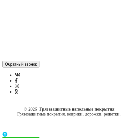
ул. Кусковая, 20
8(499)964-52-51
84999645251@mail.ru
© 2026
Грязезащитные напольные покрытия
Грязезащитные покрытия, коврики, дорожки, решетки.