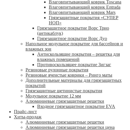
Влаговпитывающий коврик Toscana
Влаговпитывающий коврик Entrada
Влаговпитывающий коврик Mars
Грязезащитные покрытия «СУПЕР
НОП»
Грязезащитное покрытие Ворс Трио
(антикаблук)
Грязезащитное покрытие Ворс Дуо
Напольное модульное покрытие для бассейнов и
влажных зон
Антискользящие покрытия – решетка для
влажных помещений
Противоскользящее покрытие Зигзаг
Резиновые рулонные покрытия
Резиновые ячеистые коврики – Ринго маты
Дополнительные материалы для грязезащитных
покрытий
Грязезащитные щетинистые покрытия
Модульное покрытие 12 мм
Алюминиевые грязезащитные решетки
Входное грязезащитное покрытие EVA
Прайс-лист
Хиты-продаж
Алюминиевые грязезащитные решетки
Алюминиевые грязезащитные решетки цена