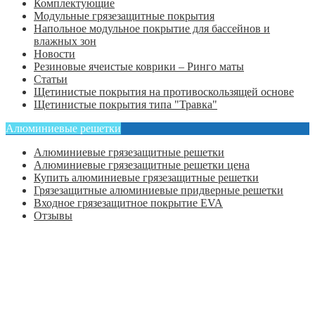
Комплектующие
Модульные грязезащитные покрытия
Напольное модульное покрытие для бассейнов и
влажных зон
Новости
Резиновые ячеистые коврики – Ринго маты
Статьи
Щетинистые покрытия на противоскользящей основе
Щетинистые покрытия типа "Травка"
Алюминиевые решетки
Алюминиевые грязезащитные решетки
Алюминиевые грязезащитные решетки цена
Купить алюминиевые грязезащитные решетки
Грязезащитные алюминиевые придверные решетки
Входное грязезащитное покрытие EVA
Отзывы
Главная
Оформить заказ
Статьи
Контакты
Отзывы
Политика конфиденциальности