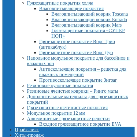
Грязезащитные покрытия холла
Влаговпитывающие покрытия
Влаговпитывающий коврик Toscana
Влаговпитывающий коврик Entrada
Влаговпитывающий коврик Mars
Грязезащитные покрытия «СУПЕР
НОП»
Грязезащитное покрытие Ворс Трио
(антикаблук)
Грязезащитное покрытие Ворс Дуо
Напольное модульное покрытие для бассейнов и
влажных зон
Антискользящие покрытия – решетка для
влажных помещений
Противоскользящее покрытие Зигзаг
Резиновые рулонные покрытия
Резиновые ячеистые коврики – Ринго маты
Дополнительные материалы для грязезащитных
покрытий
Грязезащитные щетинистые покрытия
Модульное покрытие 12 мм
Алюминиевые грязезащитные решетки
Входное грязезащитное покрытие EVA
Прайс-лист
Хиты-продаж