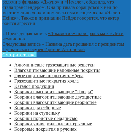
ролями в фильмах «Джуно» и «Начало», объявила, что
стала трансгендером. Она призвала обращаться к ней по
местоимению «он» и поменяла имя в соцсетях на «Эллиот
Пейдж». Также в признании Пейдж говорится, что актер
боится агрессии.
« Предыдущая запись
«Локомотив» проиграл в матче Лиги
чемпионов
Следующая запись »
Названа дата прощания с президентом
Пушкинского музея Ириной Антоновой
Смотрите также:
Алюминиевые грязезащитные решетки
Влаговпитывающие напольные покрытия
Грязезащитные покрытия тамбура
Грязезащитные покрытия холла
Каталог продукции
Коврики влаговпитывающие "Профи"
Коврики влаговпитывающие двухцветные
Коврики влаговпитывающие ребристые
Коврики грязесборные
Коврики на ступеньку
Коврики пористые с надписью
Коврики универсальные интерьерные
Ковровые покрытия в рулонах