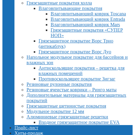
Грязезащитные покрытия холла
Влаговпитывающие покрытия
Влаговпитывающий коврик Toscana
Влаговпитывающий коврик Entrada
Влаговпитывающий коврик Mars
Грязезащитные покрытия «СУПЕР
НОП»
Грязезащитное покрытие Ворс Трио
(антикаблук)
Грязезащитное покрытие Ворс Дуо
Напольное модульное покрытие для бассейнов и
влажных зон
Антискользящие покрытия – решетка для
влажных помещений
Противоскользящее покрытие Зигзаг
Резиновые рулонные покрытия
Резиновые ячеистые коврики – Ринго маты
Дополнительные материалы для грязезащитных
покрытий
Грязезащитные щетинистые покрытия
Модульное покрытие 12 мм
Алюминиевые грязезащитные решетки
Входное грязезащитное покрытие EVA
Прайс-лист
Хиты-продаж