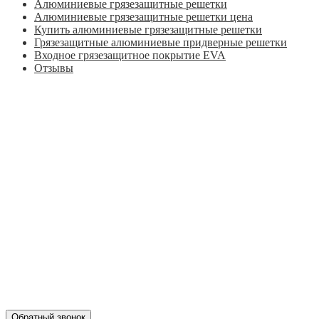
Алюминиевые грязезащитные решетки
Алюминиевые грязезащитные решетки цена
Купить алюминиевые грязезащитные решетки
Грязезащитные алюминиевые придверные решетки
Входное грязезащитное покрытие EVA
Отзывы
Главная
Оформить заказ
Статьи
Контакты
Отзывы
Политика конфиденциальности
ул. Кусковая, 20
8(499)964-52-51
84999645251@mail.ru