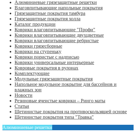
Алюминиевые грязезащитные решетки
Влаговпитывающие напольные покрытия
Грязезащитные покрытия тамбура
Грязезащитные покрытия холла
Каталог продукции
Коврики влаговпитывающие "Профи"
Коврики влаговпитывающие двухцветные
Коврики влаговпитывающие ребристые
Коврики грязесборные
Коврики на ступеньку
Коврики пористые с надписью
Коврики универсальные интерьерные
Ковровые покрытия в рулонах
Комплектующие
Модульные грязезащитные покрытия
Напольное модульное покрытие для бассейнов и
влажных зон
Новости
Резиновые ячеистые коврики – Ринго маты
Статьи
Щетинистые покрытия на противоскользящей основе
Щетинистые покрытия типа "Травка"
Алюминиевые решетки