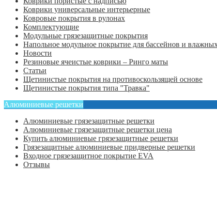
Коврики пористые с надписью
Коврики универсальные интерьерные
Ковровые покрытия в рулонах
Комплектующие
Модульные грязезащитные покрытия
Напольное модульное покрытие для бассейнов и влажных
Новости
Резиновые ячеистые коврики – Ринго маты
Статьи
Щетинистые покрытия на противоскользящей основе
Щетинистые покрытия типа "Травка"
Алюминиевые решетки
Алюминиевые грязезащитные решетки
Алюминиевые грязезащитные решетки цена
Купить алюминиевые грязезащитные решетки
Грязезащитные алюминиевые придверные решетки
Входное грязезащитное покрытие EVA
Отзывы
Главная
Оформить заказ
Статьи
Контакты
Отзывы