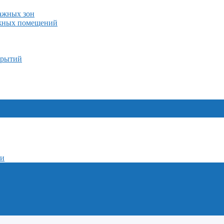
лажных зон
ажных помещений
крытий
ми