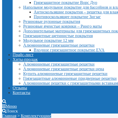
Грязезащитное покрытие Ворс Дуо
Напольное модульное покрытие для бассейнов и в
Антискользящие покрытия – решетка для вл
Противоскользящее покрытие Зигзаг
Резиновые рулонные покрытия
Резиновые ячеистые коврики – Ринго маты
Дополнительные материалы для грязезащитных по
Грязезащитные щетинистые покрытия
Модульное покрытие 12 мм
Алюминиевые грязезащитные решетки
Входное грязезащитное покрытие EVA
Прайс-лист
Хиты-продаж
Алюминиевые грязезащитные решетки
Алюминиевые грязезащитные решетки цена
Купить алюминиевые грязезащитные решетки
Грязезащитные алюминиевые придверные решетки
Алюминиевые решетки с грязезащитными вставка
Отзывы
Контакты
Меню
Поиск
Главная
>
Комплектующие