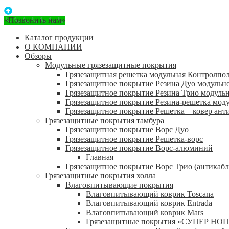
«Позвонить нам»
Каталог продукции
О КОМПАНИИ
Обзоры
Модульные грязезащитные покрытия
Грязезащитная решетка модульная Контролпо
Грязезащитное покрытие Резина Дуо модульн
Грязезащитное покрытие Резина Трио модуль
Грязезащитное покрытие Резина-решетка мод
Грязезащитное покрытие Решетка – ковер ант
Грязезащитные покрытия тамбура
Грязезащитное покрытие Ворс Дуо
Грязезащитное покрытие Решетка-ворс
Грязезащитное покрытие Ворс-алюминий
Главная
Грязезащитное покрытие Ворс Трио (антикабл
Грязезащитные покрытия холла
Влаговпитывающие покрытия
Влаговпитывающий коврик Toscana
Влаговпитывающий коврик Entrada
Влаговпитывающий коврик Mars
Грязезащитные покрытия «СУПЕР НОП