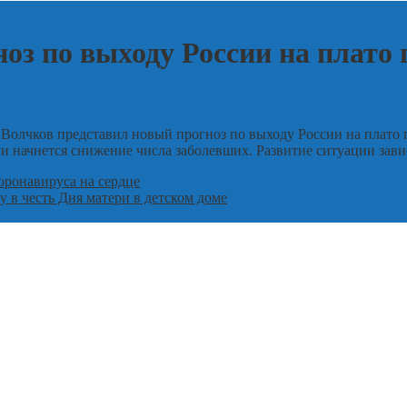
оз по выходу России на плато
лчков представил новый прогноз по выходу России на плато по
ли начнется снижение числа заболевших. Развитие ситуации зави
оронавируса на сердце
 в честь Дня матери в детском доме