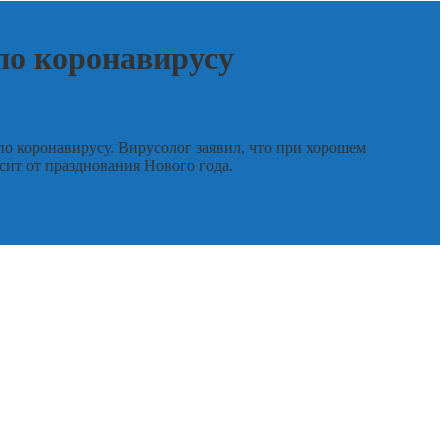
 по коронавирусу
 коронавирусу. Вирусолог заявил, что при хорошем
сит от празднования Нового года.