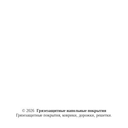
ул. Кусковая, 20
8(499)964-52-51
84999645251@mail.ru
© 2026
Грязезащитные напольные покрытия
Грязезащитные покрытия, коврики, дорожки, решетки.