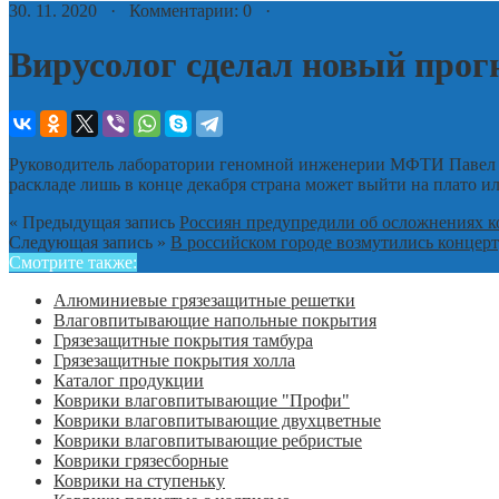
30. 11. 2020 · Комментарии: 0 ·
Вирусолог сделал новый прогн
Руководитель лаборатории геномной инженерии МФТИ Павел Во
раскладе лишь в конце декабря страна может выйти на плато и
« Предыдущая запись
Россиян предупредили об осложнениях к
Следующая запись »
В российском городе возмутились концерту
Смотрите также:
Алюминиевые грязезащитные решетки
Влаговпитывающие напольные покрытия
Грязезащитные покрытия тамбура
Грязезащитные покрытия холла
Каталог продукции
Коврики влаговпитывающие "Профи"
Коврики влаговпитывающие двухцветные
Коврики влаговпитывающие ребристые
Коврики грязесборные
Коврики на ступеньку