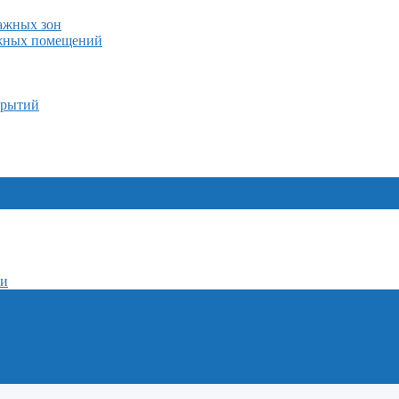
лажных зон
ажных помещений
крытий
ми