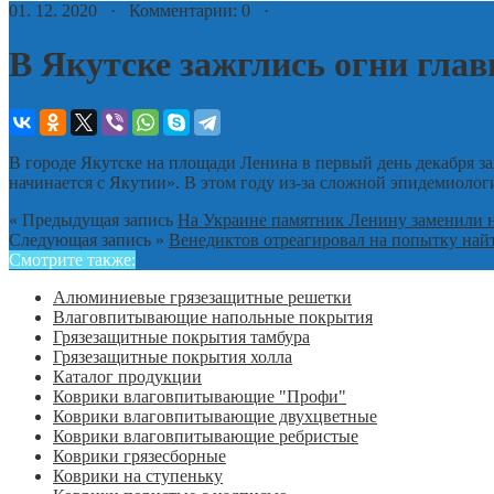
01. 12. 2020 · Комментарии: 0 ·
В Якутске зажглись огни гла
В городе Якутске на площади Ленина в первый день декабря з
начинается с Якутии». В этом году из-за сложной эпидемиоло
« Предыдущая запись
На Украине памятник Ленину заменили 
Следующая запись »
Венедиктов отреагировал на попытку найт
Смотрите также:
Алюминиевые грязезащитные решетки
Влаговпитывающие напольные покрытия
Грязезащитные покрытия тамбура
Грязезащитные покрытия холла
Каталог продукции
Коврики влаговпитывающие "Профи"
Коврики влаговпитывающие двухцветные
Коврики влаговпитывающие ребристые
Коврики грязесборные
Коврики на ступеньку