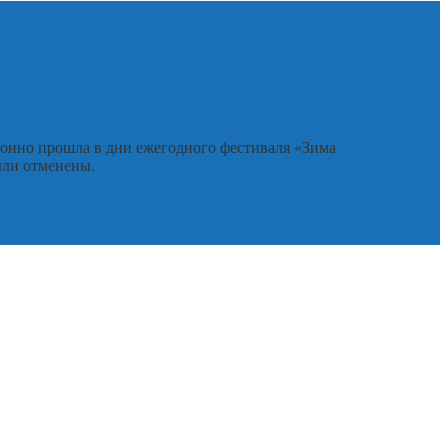
ионно прошла в дни ежегодного фестиваля «Зима
ыли отменены.