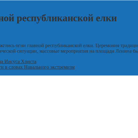
вной республиканской елки
ажглись огни главной республиканской елки. Церемония традиц
гической ситуации, массовые мероприятия на площади Ленина б
на Иисуса Христа
и в словах Навального экстремизм