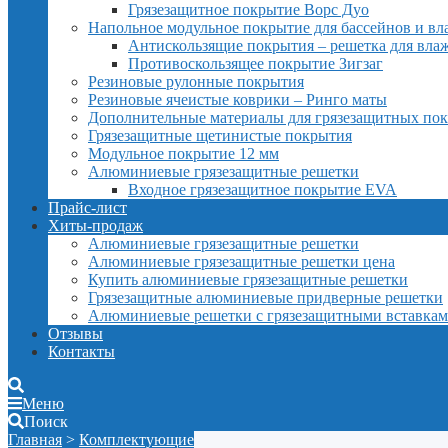
Грязезащитное покрытие Ворс Дуо
Напольное модульное покрытие для бассейнов и в
Антискользящие покрытия – решетка для вл
Противоскользящее покрытие Зигзаг
Резиновые рулонные покрытия
Резиновые ячеистые коврики – Ринго маты
Дополнительные материалы для грязезащитных по
Грязезащитные щетинистые покрытия
Модульное покрытие 12 мм
Алюминиевые грязезащитные решетки
Входное грязезащитное покрытие EVA
Прайс-лист
Хиты-продаж
Алюминиевые грязезащитные решетки
Алюминиевые грязезащитные решетки цена
Купить алюминиевые грязезащитные решетки
Грязезащитные алюминиевые придверные решетки
Алюминиевые решетки с грязезащитными вставка
Отзывы
Контакты
Меню
Поиск
Главная
>
Комплектующие