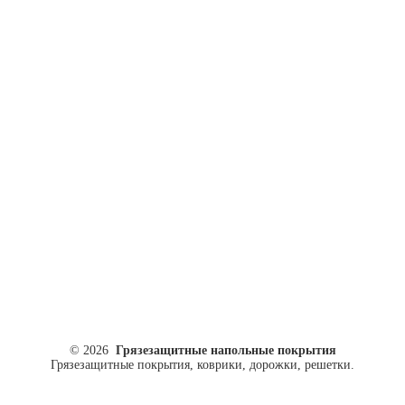
ул. Кусковая, 20
8(499)964-52-51
84999645251@mail.ru
© 2026
Грязезащитные напольные покрытия
Грязезащитные покрытия, коврики, дорожки, решетки.