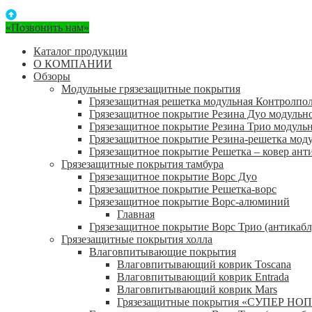
«Позвонить нам»
Каталог продукции
О КОМПАНИИ
Обзоры
Модульные грязезащитные покрытия
Грязезащитная решетка модульная Контролпо
Грязезащитное покрытие Резина Дуо модульн
Грязезащитное покрытие Резина Трио модуль
Грязезащитное покрытие Резина-решетка мод
Грязезащитное покрытие Решетка – ковер ант
Грязезащитные покрытия тамбура
Грязезащитное покрытие Ворс Дуо
Грязезащитное покрытие Решетка-ворс
Грязезащитное покрытие Ворс-алюминий
Главная
Грязезащитное покрытие Ворс Трио (антикабл
Грязезащитные покрытия холла
Влаговпитывающие покрытия
Влаговпитывающий коврик Toscana
Влаговпитывающий коврик Entrada
Влаговпитывающий коврик Mars
Грязезащитные покрытия «СУПЕР НОП