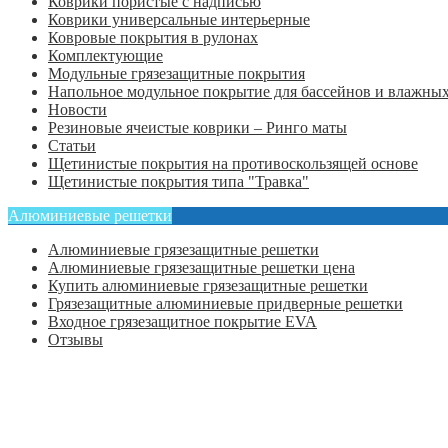
Коврики пористые с надписью
Коврики универсальные интерьерные
Ковровые покрытия в рулонах
Комплектующие
Модульные грязезащитные покрытия
Напольное модульное покрытие для бассейнов и влажных
Новости
Резиновые ячеистые коврики – Ринго маты
Статьи
Щетинистые покрытия на противоскользящей основе
Щетинистые покрытия типа "Травка"
Алюминиевые решетки
Алюминиевые грязезащитные решетки
Алюминиевые грязезащитные решетки цена
Купить алюминиевые грязезащитные решетки
Грязезащитные алюминиевые придверные решетки
Входное грязезащитное покрытие EVA
Отзывы
Главная
Оформить заказ
Статьи
Контакты
Отзывы