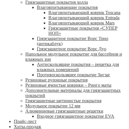
Грязезащитные покрытия холла
Влаговпитывающие покрытия
Влаговпитывающий коврик Toscana
Влаговпитывающий коврик Entrada
Влаговпитывающий коврик Mars
Грязезащитные покрытия «СУПЕР
НОП»
Грязезащитное покрытие Ворс Трио
(антикаблук)
Грязезащитное покрытие Ворс Дуо
Напольное модульное покрытие для бассейнов и
влажных зон
Антискользящие покрытия – решетка для
влажных помещений
Противоскользящее покрытие Зигзаг
Резиновые рулонные покрытия
Резиновые ячеистые коврики – Ринго маты
Дополнительные материалы для грязезащитных
покрытий
Грязезащитные щетинистые покрытия
Модульное покрытие 12 мм
Алюминиевые грязезащитные решетки
Входное грязезащитное покрытие EVA
Прайс-лист
Хиты-продаж