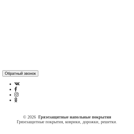
Отзывы
Политика конфиденциальности
ул. Кусковая, 20
8(499)964-52-51
84999645251@mail.ru
© 2026
Грязезащитные напольные покрытия
Грязезащитные покрытия, коврики, дорожки, решетки.