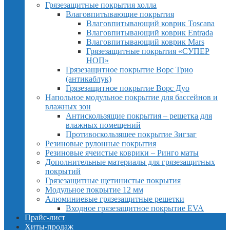
Грязезащитные покрытия холла
Влаговпитывающие покрытия
Влаговпитывающий коврик Toscana
Влаговпитывающий коврик Entrada
Влаговпитывающий коврик Mars
Грязезащитные покрытия «СУПЕР
НОП»
Грязезащитное покрытие Ворс Трио
(антикаблук)
Грязезащитное покрытие Ворс Дуо
Напольное модульное покрытие для бассейнов и
влажных зон
Антискользящие покрытия – решетка для
влажных помещений
Противоскользящее покрытие Зигзаг
Резиновые рулонные покрытия
Резиновые ячеистые коврики – Ринго маты
Дополнительные материалы для грязезащитных
покрытий
Грязезащитные щетинистые покрытия
Модульное покрытие 12 мм
Алюминиевые грязезащитные решетки
Входное грязезащитное покрытие EVA
Прайс-лист
Хиты-продаж