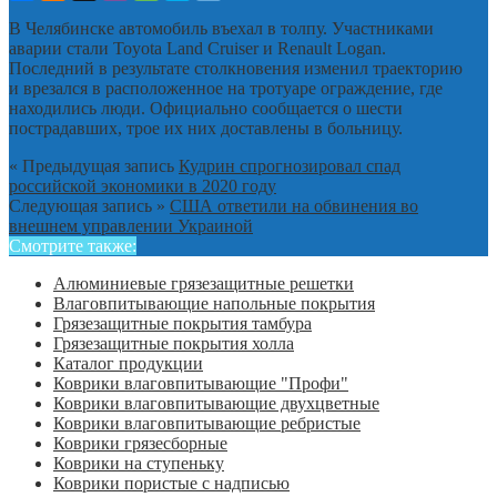
В Челябинске автомобиль въехал в толпу. Участниками
аварии стали Toyota Land Cruiser и Renault Logan.
Последний в результате столкновения изменил траекторию
и врезался в расположенное на тротуаре ограждение, где
находились люди. Официально сообщается о шести
пострадавших, трое их них доставлены в больницу.
« Предыдущая запись
Кудрин спрогнозировал спад
российской экономики в 2020 году
Следующая запись »
США ответили на обвинения во
внешнем управлении Украиной
Смотрите также:
Алюминиевые грязезащитные решетки
Влаговпитывающие напольные покрытия
Грязезащитные покрытия тамбура
Грязезащитные покрытия холла
Каталог продукции
Коврики влаговпитывающие "Профи"
Коврики влаговпитывающие двухцветные
Коврики влаговпитывающие ребристые
Коврики грязесборные
Коврики на ступеньку
Коврики пористые с надписью