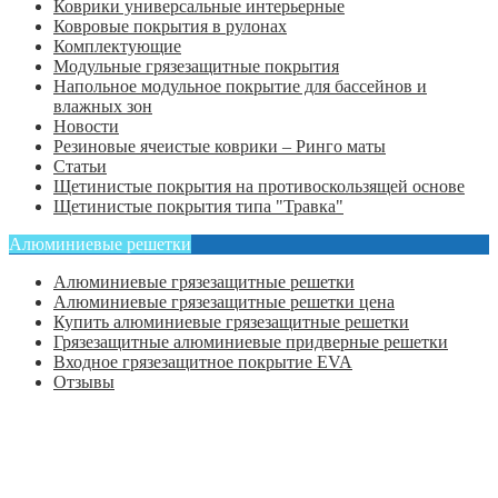
Коврики универсальные интерьерные
Ковровые покрытия в рулонах
Комплектующие
Модульные грязезащитные покрытия
Напольное модульное покрытие для бассейнов и
влажных зон
Новости
Резиновые ячеистые коврики – Ринго маты
Статьи
Щетинистые покрытия на противоскользящей основе
Щетинистые покрытия типа "Травка"
Алюминиевые решетки
Алюминиевые грязезащитные решетки
Алюминиевые грязезащитные решетки цена
Купить алюминиевые грязезащитные решетки
Грязезащитные алюминиевые придверные решетки
Входное грязезащитное покрытие EVA
Отзывы
Главная
Оформить заказ
Статьи
Контакты