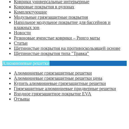
Коврики универсальные интерьерные
Ковровые покрытия в рулонах
Комплектующие
Модульные грязезащитные покрытия
Напольное модульное покрытие для бассейнов и
влажных зон
Новости
Резиновые ячеистые коврики – Ринго маты
Статьи
Щетинистые покрытия на противоскользящей основе
Щетинистые покрытия типа "Травка"
Алюминиевые решетки
Алюминиевые грязезащитные решетки
Алюминиевые грязезащитные решетки цена
Купить алюминиевые грязезащитные решетки
Грязезащитные алюминиевые придверные решетки
Входное грязезащитное покрытие EVA
Отзывы
Главная
Оформить заказ
Статьи
Контакты