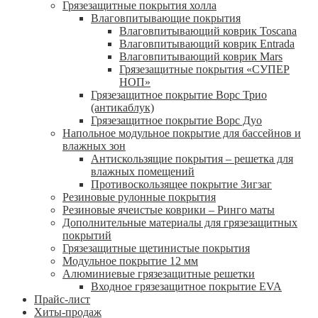
Грязезащитные покрытия холла
Влаговпитывающие покрытия
Влаговпитывающий коврик Toscana
Влаговпитывающий коврик Entrada
Влаговпитывающий коврик Mars
Грязезащитные покрытия «СУПЕР
НОП»
Грязезащитное покрытие Ворс Трио
(антикаблук)
Грязезащитное покрытие Ворс Дуо
Напольное модульное покрытие для бассейнов и
влажных зон
Антискользящие покрытия – решетка для
влажных помещений
Противоскользящее покрытие Зигзаг
Резиновые рулонные покрытия
Резиновые ячеистые коврики – Ринго маты
Дополнительные материалы для грязезащитных
покрытий
Грязезащитные щетинистые покрытия
Модульное покрытие 12 мм
Алюминиевые грязезащитные решетки
Входное грязезащитное покрытие EVA
Прайс-лист
Хиты-продаж