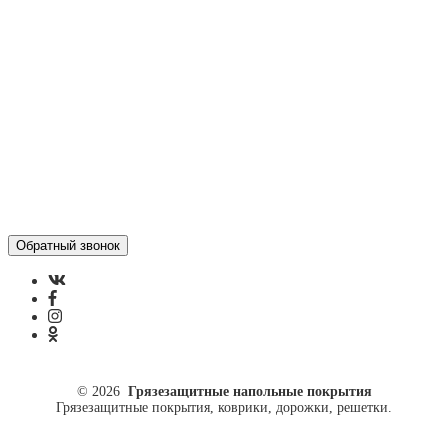
Отзывы
Политика конфиденциальности
ул. Кусковая, 20
8(499)964-52-51
84999645251@mail.ru
© 2026
Грязезащитные напольные покрытия
Грязезащитные покрытия, коврики, дорожки, решетки.