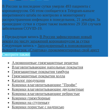
В России за последние сутки умерли 493 пациента с
коронавирусом. Об этом сообщается в Telegram-канале
оперативного штаба по контролю и мониторингу
распространения инфекции в понедельник, 21 декабря. За
прошедшие сутки в стране также выявлено 29 350 случаев
заболевания COVID-19.
« Предыдущая запись
В России зафиксирован новый
рекорд по числу заражений коронавирусом за сутки
Следующая запись »
Заподозренный в поножовщине
бывший игрок «Спартака» прокомментировал свой арест
Смотрите также:
Алюминиевые грязезащитные решетки
Влаговпитывающие напольные покрытия
Грязезащитные покрытия тамбура
Грязезащитные покрытия холла
Каталог продукции
Коврики влаговпитывающие "Профи"
Коврики влаговпитывающие двухцветные
Коврики влаговпитывающие ребристые
Коврики грязесборные
Коврики на ступеньку
Коврики пористые с надписью