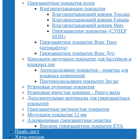
Грязезащитные покрытия холла
Влаговпитывающие покрытия
Влаговпитывающий коврик Toscana
Влаговпитывающий коврик Entrada
Влаговпитывающий коврик Mars
Грязезащитные покрытия «СУПЕР
НОП»
Грязезащитное покрытие Ворс Трио
(антикаблук)
Грязезащитное покрытие Ворс Дуо
Напольное модульное покрытие для бассейнов и
влажных зон
Антискользящие покрытия – решетка для
влажных помещений
Противоскользящее покрытие Зигзаг
Резиновые рулонные покрытия
Резиновые ячеистые коврики – Ринго маты
Дополнительные материалы для грязезащитных
покрытий
Грязезащитные щетинистые покрытия
Модульное покрытие 12 мм
Алюминиевые грязезащитные решетки
Входное грязезащитное покрытие EVA
Прайс-лист
Хиты-продаж