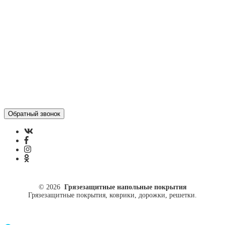
Политика конфиденциальности
ул. Кусковая, 20
8(499)964-52-51
84999645251@mail.ru
© 2026
Грязезащитные напольные покрытия
Грязезащитные покрытия, коврики, дорожки, решетки.