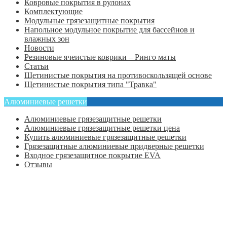
Ковровые покрытия в рулонах
Комплектующие
Модульные грязезащитные покрытия
Напольное модульное покрытие для бассейнов и
влажных зон
Новости
Резиновые ячеистые коврики – Ринго маты
Статьи
Щетинистые покрытия на противоскользящей основе
Щетинистые покрытия типа "Травка"
Алюминиевые решетки
Алюминиевые грязезащитные решетки
Алюминиевые грязезащитные решетки цена
Купить алюминиевые грязезащитные решетки
Грязезащитные алюминиевые придверные решетки
Входное грязезащитное покрытие EVA
Отзывы
Главная
Оформить заказ
Статьи
Контакты
Отзывы