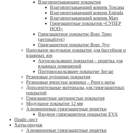
Влаговпитывающие покрытия
Влаговпитывающий коврик Toscana
Влаговпитывающий коврик Entrada
Влаговпитывающий коврик Mars
Грязезащитные покрытия «СУПЕР
НОП»
Грязезащитное покрытие Ворс Трио
(антикаблук)
Грязезащитное покрытие Ворс Дуо
Напольное модульное покрытие для бассейнов и
влажных зон
Антискользящие покрытия – решетка для
влажных помещений
Противоскользящее покрытие Зигзаг
Резиновые рулонные покрытия
Резиновые ячеистые коврики – Ринго маты
Дополнительные материалы для грязезащитных
покрытий
Грязезащитные щетинистые покрытия
Модульное покрытие 12 мм
Алюминиевые грязезащитные решетки
Входное грязезащитное покрытие EVA
Прайс-лист
Хиты-продаж
Алюминиевые грязезащитные решетки