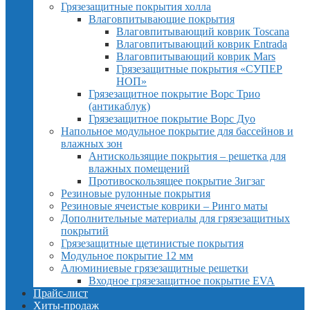
Грязезащитные покрытия холла
Влаговпитывающие покрытия
Влаговпитывающий коврик Toscana
Влаговпитывающий коврик Entrada
Влаговпитывающий коврик Mars
Грязезащитные покрытия «СУПЕР
НОП»
Грязезащитное покрытие Ворс Трио
(антикаблук)
Грязезащитное покрытие Ворс Дуо
Напольное модульное покрытие для бассейнов и
влажных зон
Антискользящие покрытия – решетка для
влажных помещений
Противоскользящее покрытие Зигзаг
Резиновые рулонные покрытия
Резиновые ячеистые коврики – Ринго маты
Дополнительные материалы для грязезащитных
покрытий
Грязезащитные щетинистые покрытия
Модульное покрытие 12 мм
Алюминиевые грязезащитные решетки
Входное грязезащитное покрытие EVA
Прайс-лист
Хиты-продаж