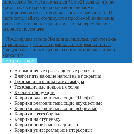
приставкой Sony. Автор записи Verity21 заявил, что во
время пауз в игре контроллер консоли может
самопроизвольно активировать некоторые кнопки. В
частности, геймер столкнулся с проблемой включения
одного из стиков, который отвечает за перемещение
игрового персонажа.
« Предыдущая запись
Женщина лишилась работы из-за
страшного эффекта от гормональных кремов на теле
Следующая запись »
Девочка спасла второклассника от
крокодила
Смотрите также:
Алюминиевые грязезащитные решетки
Влаговпитывающие напольные покрытия
Грязезащитные покрытия тамбура
Грязезащитные покрытия холла
Каталог продукции
Коврики влаговпитывающие "Профи"
Коврики влаговпитывающие двухцветные
Коврики влаговпитывающие ребристые
Коврики грязесборные
Коврики на ступеньку
Коврики пористые с надписью
Коврики универсальные интерьерные