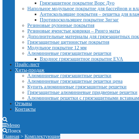
Грязезащитное покрытие Ворс Дуо
Напольное модульное покрытие для бассейнов и в
Антискользящие покрытия – решетка для вл
Противоскользящее покрытие Зигзаг
Резиновые рулонные покрытия
Резиновые ячеистые коврики – Ринго маты
Дополнительные материалы для грязезащитных по
Грязезащитные щетинистые покрытия
Модульное покрытие 12 мм
Алюминиевые грязезащитные решетки
Входное грязезащитное покрытие EVA
Прайс-лист
Хиты-продаж
Алюминиевые грязезащитные решетки
Алюминиевые грязезащитные решетки цена
Купить алюминиевые грязезащитные решетки
Грязезащитные алюминиевые придверные решетки
Алюминиевые решетки с грязезащитными вставка
Отзывы
Контакты
Меню
Поиск
Главная
>
Комплектующие