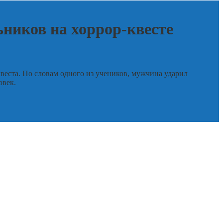
ников на хоррор-квесте
веста. По словам одного из учеников, мужчина ударил
овек.