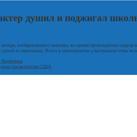
ктер душил и поджигал школь
актера, изображавшего маньяка, во время прохождения хоррор-к
е одной из школьниц. Всего в мероприятии участвовали семь чел
е Япончика
айдена президентом США