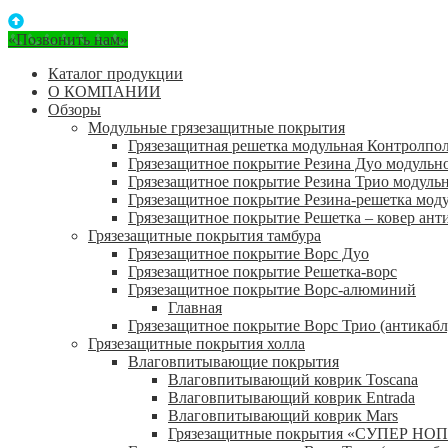
«Позвонить нам»
Каталог продукции
О КОМПАНИИ
Обзоры
Модульные грязезащитные покрытия
Грязезащитная решетка модульная Контролпо
Грязезащитное покрытие Резина Дуо модульн
Грязезащитное покрытие Резина Трио модуль
Грязезащитное покрытие Резина-решетка мод
Грязезащитное покрытие Решетка – ковер ант
Грязезащитные покрытия тамбура
Грязезащитное покрытие Ворс Дуо
Грязезащитное покрытие Решетка-ворс
Грязезащитное покрытие Ворс-алюминий
Главная
Грязезащитное покрытие Ворс Трио (антикабл
Грязезащитные покрытия холла
Влаговпитывающие покрытия
Влаговпитывающий коврик Toscana
Влаговпитывающий коврик Entrada
Влаговпитывающий коврик Mars
Грязезащитные покрытия «СУПЕР НОП