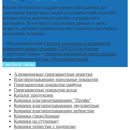
Власти Белоруссии создали единую базу данных на
участников протестных акций и пользователей соцсетей,
которые были замечены в критике государства и
президента. В нее будут загружаться данные о поле,
возрасте, регионе проживания, месте работы или учебы и
увлечениях человека.
« Предыдущая запись
Биолог рассказала о возможном
появлении новых штаммов COVID-19 в России
Следующая запись »
Оценена вероятность приостановки
авиасообщения России с Великобританией
Смотрите также:
Алюминиевые грязезащитные решетки
Влаговпитывающие напольные покрытия
Грязезащитные покрытия тамбура
Грязезащитные покрытия холла
Каталог продукции
Коврики влаговпитывающие "Профи"
Коврики влаговпитывающие двухцветные
Коврики влаговпитывающие ребристые
Коврики грязесборные
Коврики на ступеньку
Коврики пористые с надписью