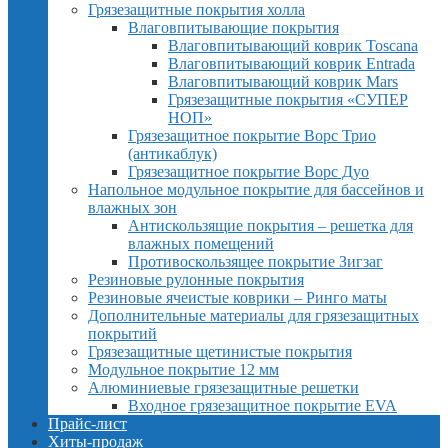
Грязезащитные покрытия холла
Влаговпитывающие покрытия
Влаговпитывающий коврик Toscana
Влаговпитывающий коврик Entrada
Влаговпитывающий коврик Mars
Грязезащитные покрытия «СУПЕР
НОП»
Грязезащитное покрытие Ворс Трио
(антикаблук)
Грязезащитное покрытие Ворс Дуо
Напольное модульное покрытие для бассейнов и
влажных зон
Антискользящие покрытия – решетка для
влажных помещений
Противоскользящее покрытие Зигзаг
Резиновые рулонные покрытия
Резиновые ячеистые коврики – Ринго маты
Дополнительные материалы для грязезащитных
покрытий
Грязезащитные щетинистые покрытия
Модульное покрытие 12 мм
Алюминиевые грязезащитные решетки
Входное грязезащитное покрытие EVA
Прайс-лист
Хиты-продаж