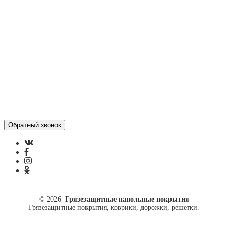
Отзывы
Политика конфиденциальности
ул. Кусковая, 20
8(499)964-52-51
84999645251@mail.ru
© 2026
Грязезащитные напольные покрытия
Грязезащитные покрытия, коврики, дорожки, решетки.