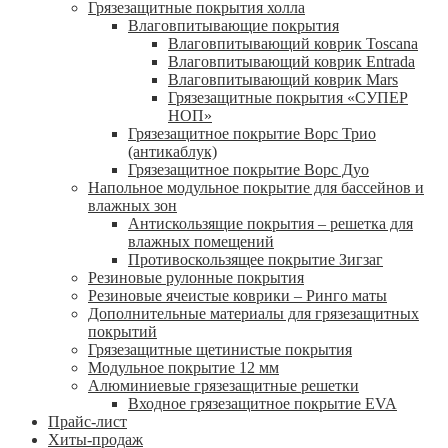
Грязезащитные покрытия холла
Влаговпитывающие покрытия
Влаговпитывающий коврик Toscana
Влаговпитывающий коврик Entrada
Влаговпитывающий коврик Mars
Грязезащитные покрытия «СУПЕР
НОП»
Грязезащитное покрытие Ворс Трио
(антикаблук)
Грязезащитное покрытие Ворс Дуо
Напольное модульное покрытие для бассейнов и
влажных зон
Антискользящие покрытия – решетка для
влажных помещений
Противоскользящее покрытие Зигзаг
Резиновые рулонные покрытия
Резиновые ячеистые коврики – Ринго маты
Дополнительные материалы для грязезащитных
покрытий
Грязезащитные щетинистые покрытия
Модульное покрытие 12 мм
Алюминиевые грязезащитные решетки
Входное грязезащитное покрытие EVA
Прайс-лист
Хиты-продаж