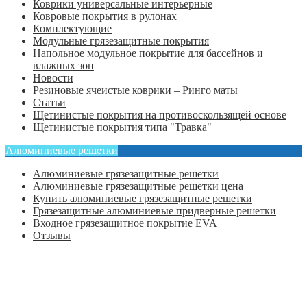
Коврики универсальные интерьерные
Ковровые покрытия в рулонах
Комплектующие
Модульные грязезащитные покрытия
Напольное модульное покрытие для бассейнов и
влажных зон
Новости
Резиновые ячеистые коврики – Ринго маты
Статьи
Щетинистые покрытия на противоскользящей основе
Щетинистые покрытия типа "Травка"
Алюминиевые решетки
Алюминиевые грязезащитные решетки
Алюминиевые грязезащитные решетки цена
Купить алюминиевые грязезащитные решетки
Грязезащитные алюминиевые придверные решетки
Входное грязезащитное покрытие EVA
Отзывы
Главная
Оформить заказ
Статьи
Контакты