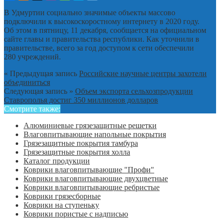
В Удмуртии социально значимые объекты массово
подключили к высокоскоростному интернету в 2020 году.
Об этом в пятницу, 11 декабря, сообщается на официальном
сайте главы и правительства республики. Как уточнили в
правительстве, всего за год доступом к сети обеспечили
280 учреждений.
« Предыдущая запись
Российские научные центры захотели
объединиться
Следующая запись »
Объем экспорта сельхозпродукции
Ставрополья достиг 350 миллионов долларов
Смотрите также:
Алюминиевые грязезащитные решетки
Влаговпитывающие напольные покрытия
Грязезащитные покрытия тамбура
Грязезащитные покрытия холла
Каталог продукции
Коврики влаговпитывающие "Профи"
Коврики влаговпитывающие двухцветные
Коврики влаговпитывающие ребристые
Коврики грязесборные
Коврики на ступеньку
Коврики пористые с надписью