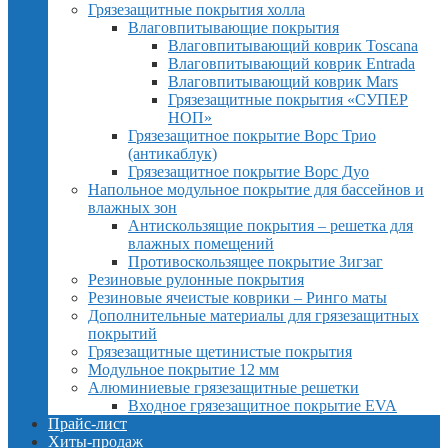
Грязезащитные покрытия холла
Влаговпитывающие покрытия
Влаговпитывающий коврик Toscana
Влаговпитывающий коврик Entrada
Влаговпитывающий коврик Mars
Грязезащитные покрытия «СУПЕР
НОП»
Грязезащитное покрытие Ворс Трио
(антикаблук)
Грязезащитное покрытие Ворс Дуо
Напольное модульное покрытие для бассейнов и
влажных зон
Антискользящие покрытия – решетка для
влажных помещений
Противоскользящее покрытие Зигзаг
Резиновые рулонные покрытия
Резиновые ячеистые коврики – Ринго маты
Дополнительные материалы для грязезащитных
покрытий
Грязезащитные щетинистые покрытия
Модульное покрытие 12 мм
Алюминиевые грязезащитные решетки
Входное грязезащитное покрытие EVA
Прайс-лист
Хиты-продаж