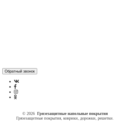
Отзывы
Политика конфиденциальности
ул. Кусковая, 20
8(499)964-52-51
84999645251@mail.ru
© 2026
Грязезащитные напольные покрытия
Грязезащитные покрытия, коврики, дорожки, решетки.