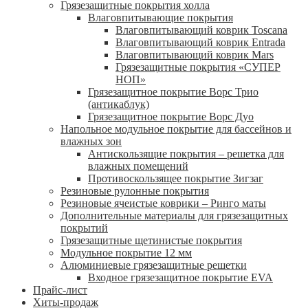
Грязезащитные покрытия холла
Влаговпитывающие покрытия
Влаговпитывающий коврик Toscana
Влаговпитывающий коврик Entrada
Влаговпитывающий коврик Mars
Грязезащитные покрытия «СУПЕР
НОП»
Грязезащитное покрытие Ворс Трио
(антикаблук)
Грязезащитное покрытие Ворс Дуо
Напольное модульное покрытие для бассейнов и
влажных зон
Антискользящие покрытия – решетка для
влажных помещений
Противоскользящее покрытие Зигзаг
Резиновые рулонные покрытия
Резиновые ячеистые коврики – Ринго маты
Дополнительные материалы для грязезащитных
покрытий
Грязезащитные щетинистые покрытия
Модульное покрытие 12 мм
Алюминиевые грязезащитные решетки
Входное грязезащитное покрытие EVA
Прайс-лист
Хиты-продаж