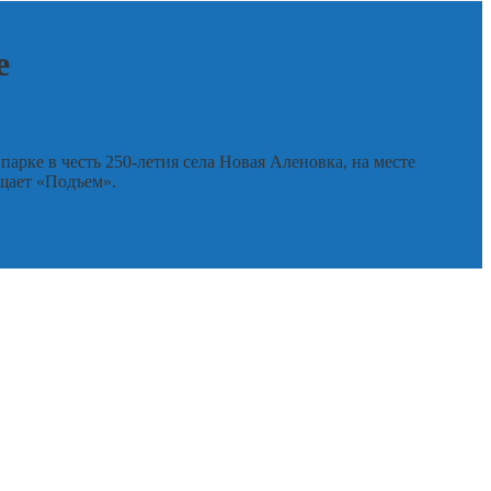
е
рке в честь 250-летия села Новая Аленовка, на месте
бщает «Подъем».