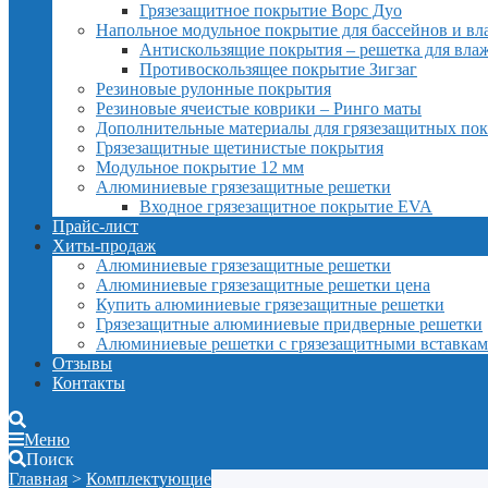
Грязезащитное покрытие Ворс Дуо
Напольное модульное покрытие для бассейнов и в
Антискользящие покрытия – решетка для вл
Противоскользящее покрытие Зигзаг
Резиновые рулонные покрытия
Резиновые ячеистые коврики – Ринго маты
Дополнительные материалы для грязезащитных по
Грязезащитные щетинистые покрытия
Модульное покрытие 12 мм
Алюминиевые грязезащитные решетки
Входное грязезащитное покрытие EVA
Прайс-лист
Хиты-продаж
Алюминиевые грязезащитные решетки
Алюминиевые грязезащитные решетки цена
Купить алюминиевые грязезащитные решетки
Грязезащитные алюминиевые придверные решетки
Алюминиевые решетки с грязезащитными вставка
Отзывы
Контакты
Меню
Поиск
Главная
>
Комплектующие