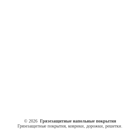
ул. Кусковая, 20
8(499)964-52-51
84999645251@mail.ru
© 2026
Грязезащитные напольные покрытия
Грязезащитные покрытия, коврики, дорожки, решетки.