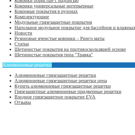
Коврики пористые с надписью
Коврики универсальные интерьерные
Ковровые покрытия в рулонах
Комплектующие
Модульные грязезащитные покрытия
Напольное модульное покрытие для бассейнов и влажных
Новости
Резиновые ячеистые коврики – Ринго маты
Статьи
Щетинистые покрытия на противоскользящей основе
Щетинистые покрытия типа "Травка"
Алюминиевые решетки
Алюминиевые грязезащитные решетки
Алюминиевые грязезащитные решетки цена
Купить алюминиевые грязезащитные решетки
Грязезащитные алюминиевые придверные решетки
Входное грязезащитное покрытие EVA
Отзывы
Главная
Оформить заказ
Статьи
Контакты
Отзывы