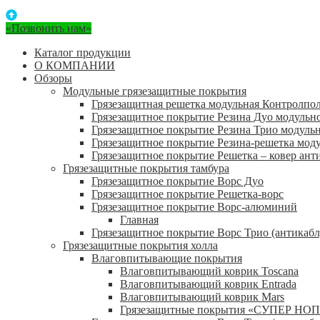
«Позвонить нам»
Каталог продукции
О КОМПАНИИ
Обзоры
Модульные грязезащитные покрытия
Грязезащитная решетка модульная Контролпо
Грязезащитное покрытие Резина Дуо модульн
Грязезащитное покрытие Резина Трио модуль
Грязезащитное покрытие Резина-решетка мод
Грязезащитное покрытие Решетка – ковер ант
Грязезащитные покрытия тамбура
Грязезащитное покрытие Ворс Дуо
Грязезащитное покрытие Решетка-ворс
Грязезащитное покрытие Ворс-алюминий
Главная
Грязезащитное покрытие Ворс Трио (антикабл
Грязезащитные покрытия холла
Влаговпитывающие покрытия
Влаговпитывающий коврик Toscana
Влаговпитывающий коврик Entrada
Влаговпитывающий коврик Mars
Грязезащитные покрытия «СУПЕР НОП