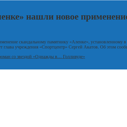
енке» нашли новое применени
енение скандальному памятнику «Аленке», установленному в па
рет глава учреждения «Спортцентр» Сергей Акатов. Об этом соо
роман со звездой «Однажды в… Голливуде»