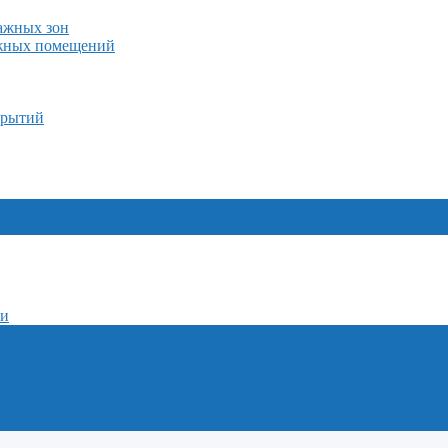
лажных зон
ажных помещений
крытий
ми