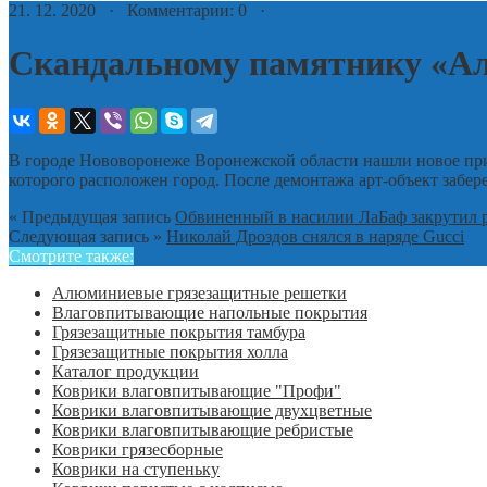
21. 12. 2020 · Комментарии: 0 ·
Скандальному памятнику «Ал
В городе Нововоронеже Воронежской области нашли новое прим
которого расположен город. После демонтажа арт-объект забе
« Предыдущая запись
Обвиненный в насилии ЛаБаф закрутил 
Следующая запись »
Николай Дроздов снялся в наряде Gucci
Смотрите также:
Алюминиевые грязезащитные решетки
Влаговпитывающие напольные покрытия
Грязезащитные покрытия тамбура
Грязезащитные покрытия холла
Каталог продукции
Коврики влаговпитывающие "Профи"
Коврики влаговпитывающие двухцветные
Коврики влаговпитывающие ребристые
Коврики грязесборные
Коврики на ступеньку