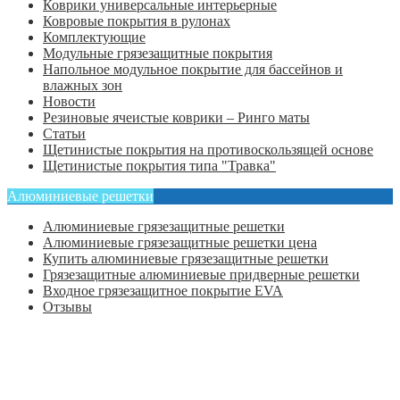
Коврики универсальные интерьерные
Ковровые покрытия в рулонах
Комплектующие
Модульные грязезащитные покрытия
Напольное модульное покрытие для бассейнов и
влажных зон
Новости
Резиновые ячеистые коврики – Ринго маты
Статьи
Щетинистые покрытия на противоскользящей основе
Щетинистые покрытия типа "Травка"
Алюминиевые решетки
Алюминиевые грязезащитные решетки
Алюминиевые грязезащитные решетки цена
Купить алюминиевые грязезащитные решетки
Грязезащитные алюминиевые придверные решетки
Входное грязезащитное покрытие EVA
Отзывы
Главная
Оформить заказ
Статьи
Контакты