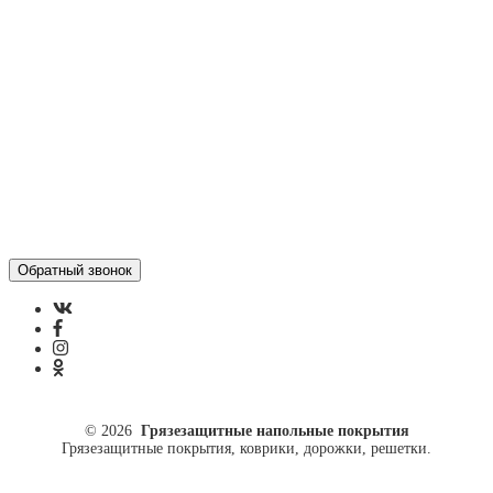
Отзывы
Политика конфиденциальности
ул. Кусковая, 20
8(499)964-52-51
84999645251@mail.ru
© 2026
Грязезащитные напольные покрытия
Грязезащитные покрытия, коврики, дорожки, решетки.