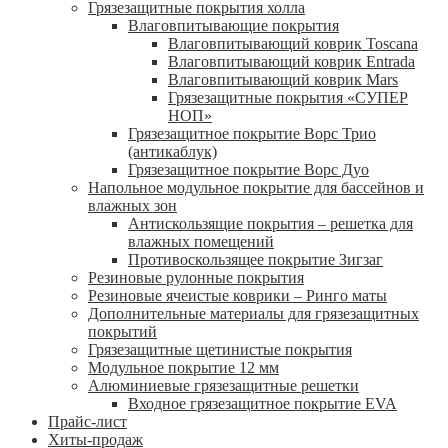
Грязезащитные покрытия холла
Влаговпитывающие покрытия
Влаговпитывающий коврик Toscana
Влаговпитывающий коврик Entrada
Влаговпитывающий коврик Mars
Грязезащитные покрытия «СУПЕР
НОП»
Грязезащитное покрытие Ворс Трио
(антикаблук)
Грязезащитное покрытие Ворс Дуо
Напольное модульное покрытие для бассейнов и
влажных зон
Антискользящие покрытия – решетка для
влажных помещений
Противоскользящее покрытие Зигзаг
Резиновые рулонные покрытия
Резиновые ячеистые коврики – Ринго маты
Дополнительные материалы для грязезащитных
покрытий
Грязезащитные щетинистые покрытия
Модульное покрытие 12 мм
Алюминиевые грязезащитные решетки
Входное грязезащитное покрытие EVA
Прайс-лист
Хиты-продаж