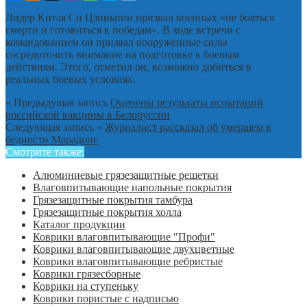
Лидер Китая Си Цзиньпин призвал военных «не бояться
смерти и готовиться к победам». В ходе встречи с
командованием он призвал вооруженные силы
сосредоточить внимание на подготовке к боевым
действиям. Этого, отметил он, возможно добиться в
реальных боевых условиях.
« Предыдущая запись
Оценены результаты испытаний
российской вакцины в Белоруссии
Следующая запись »
Журналист рассказал об умершем в
бедности Марадоне
Смотрите также:
Алюминиевые грязезащитные решетки
Влаговпитывающие напольные покрытия
Грязезащитные покрытия тамбура
Грязезащитные покрытия холла
Каталог продукции
Коврики влаговпитывающие "Профи"
Коврики влаговпитывающие двухцветные
Коврики влаговпитывающие ребристые
Коврики грязесборные
Коврики на ступеньку
Коврики пористые с надписью