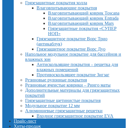
Грязезащитные покрытия холла
Влаговпитывающие покрытия
Влаговпитывающий коврик Toscana
Влаговпитывающий коврик Entrada
Влаговпитывающий коврик Mars
Грязезащитные покрытия «СУПЕР
НОП»
Грязезащитное покрытие Ворс Трио
(антикаблук)
Грязезащитное покрытие Ворс Дуо
Напольное модульное покрытие для бассейнов и
влажных зон
Антискользящие покрытия – решетка для
влажных помещений
Противоскользящее покрытие Зигзаг
Резиновые рулонные покрытия
Резиновые ячеистые коврики – Ринго маты
Дополнительные материалы для грязезащитных
покрытий
Грязезащитные щетинистые покрытия
Модульное покрытие 12 мм
Алюминиевые грязезащитные решетки
Входное грязезащитное покрытие EVA
Прайс-лист
Хиты-продаж