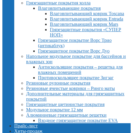
Грязезащитные покрытия холла
Влаговпитывающие покрытия
Влаговпитывающий коврик Toscana
Влаговпитывающий коврик Entrada
Влаговпитывающий коврик Mars
Грязезащитные покрытия «СУПЕР
НОП»
Грязезащитное покрытие Ворс Трио
(антикаблук)
Грязезащитное покрытие Ворс Дуо
Напольное модульное покрытие для бассейнов и
влажных зон
Антискользящие покрытия – решетка для
влажных помещений
Противоскользящее покрытие Зигзаг
Резиновые рулонные покрытия
Резиновые ячеистые коврики – Ринго маты
Дополнительные материалы для грязезащитных
покрытий
Грязезащитные щетинистые покрытия
Модульное покрытие 12 мм
Алюминиевые грязезащитные решетки
Входное грязезащитное покрытие EVA
Прайс-лист
Хиты-продаж