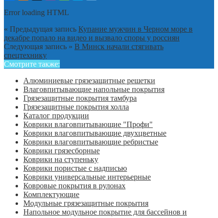
Error loading HTML
« Предыдущая запись
Купание мужчин в Черном море в
декабре попало на видео и вызвало споры у россиян
Следующая запись »
В Минск начали стягивать
спецтехнику
Смотрите также:
Алюминиевые грязезащитные решетки
Влаговпитывающие напольные покрытия
Грязезащитные покрытия тамбура
Грязезащитные покрытия холла
Каталог продукции
Коврики влаговпитывающие "Профи"
Коврики влаговпитывающие двухцветные
Коврики влаговпитывающие ребристые
Коврики грязесборные
Коврики на ступеньку
Коврики пористые с надписью
Коврики универсальные интерьерные
Ковровые покрытия в рулонах
Комплектующие
Модульные грязезащитные покрытия
Напольное модульное покрытие для бассейнов и