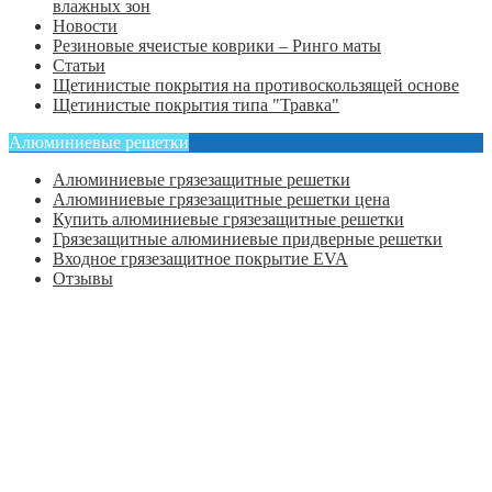
влажных зон
Новости
Резиновые ячеистые коврики – Ринго маты
Статьи
Щетинистые покрытия на противоскользящей основе
Щетинистые покрытия типа "Травка"
Алюминиевые решетки
Алюминиевые грязезащитные решетки
Алюминиевые грязезащитные решетки цена
Купить алюминиевые грязезащитные решетки
Грязезащитные алюминиевые придверные решетки
Входное грязезащитное покрытие EVA
Отзывы
Главная
Оформить заказ
Статьи
Контакты
Отзывы
Политика конфиденциальности