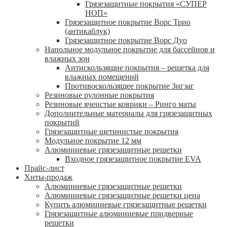
Грязезащитные покрытия «СУПЕР
НОП»
Грязезащитное покрытие Ворс Трио
(антикаблук)
Грязезащитное покрытие Ворс Дуо
Напольное модульное покрытие для бассейнов и
влажных зон
Антискользящие покрытия – решетка для
влажных помещений
Противоскользящее покрытие Зигзаг
Резиновые рулонные покрытия
Резиновые ячеистые коврики – Ринго маты
Дополнительные материалы для грязезащитных
покрытий
Грязезащитные щетинистые покрытия
Модульное покрытие 12 мм
Алюминиевые грязезащитные решетки
Входное грязезащитное покрытие EVA
Прайс-лист
Хиты-продаж
Алюминиевые грязезащитные решетки
Алюминиевые грязезащитные решетки цена
Купить алюминиевые грязезащитные решетки
Грязезащитные алюминиевые придверные
решетки