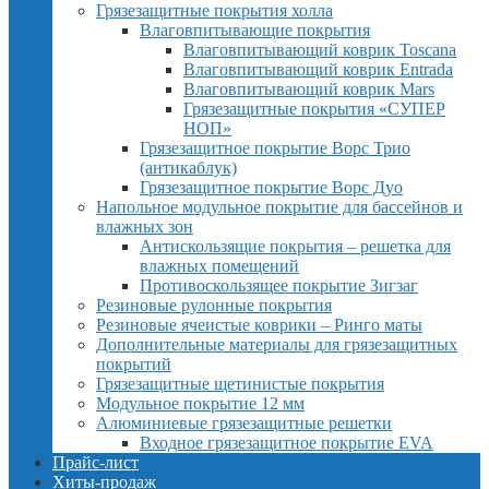
Грязезащитные покрытия холла
Влаговпитывающие покрытия
Влаговпитывающий коврик Toscana
Влаговпитывающий коврик Entrada
Влаговпитывающий коврик Mars
Грязезащитные покрытия «СУПЕР
НОП»
Грязезащитное покрытие Ворс Трио
(антикаблук)
Грязезащитное покрытие Ворс Дуо
Напольное модульное покрытие для бассейнов и
влажных зон
Антискользящие покрытия – решетка для
влажных помещений
Противоскользящее покрытие Зигзаг
Резиновые рулонные покрытия
Резиновые ячеистые коврики – Ринго маты
Дополнительные материалы для грязезащитных
покрытий
Грязезащитные щетинистые покрытия
Модульное покрытие 12 мм
Алюминиевые грязезащитные решетки
Входное грязезащитное покрытие EVA
Прайс-лист
Хиты-продаж