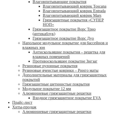
Влаговпитывающие покрытия
Влаговпитывающий коврик Toscana
Влаговпитывающий коврик Entrada
Влаговпитывающий коврик Mars
Грязезащитные покрытия «СУПЕР
НОП»
Грязезащитное покрытие Ворс Трио
(антикаблук)
Грязезащитное покрытие Ворс Дуо
Напольное модульное покрытие для бассейнов и
влажных зон
Антискользящие покрытия – решетка для
влажных помещений
Противоскользящее покрытие Зигзаг
Резиновые рулонные покрытия
Резиновые ячеистые коврики – Ринго маты
Дополнительные материалы для грязезащитных
покрытий
Грязезащитные щетинистые покрытия
Модульное покрытие 12 мм
Алюминиевые грязезащитные решетки
Входное грязезащитное покрытие EVA
Прайс-лист
Хиты-продаж
Алюминиевые грязезащитные решетки