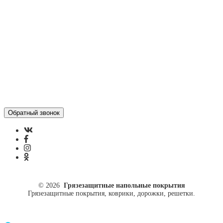
Политика конфиденциальности
ул. Кусковая, 20
8(499)964-52-51
84999645251@mail.ru
© 2026
Грязезащитные напольные покрытия
Грязезащитные покрытия, коврики, дорожки, решетки.