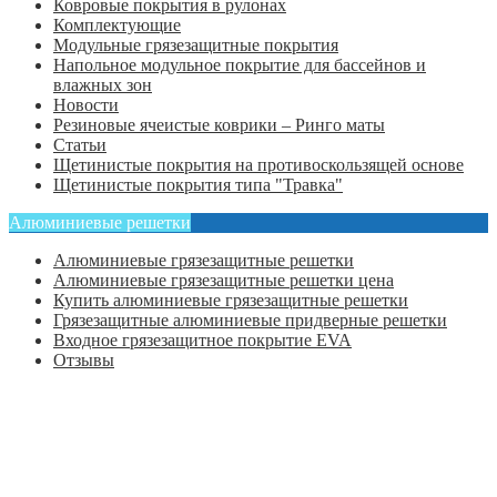
Ковровые покрытия в рулонах
Комплектующие
Модульные грязезащитные покрытия
Напольное модульное покрытие для бассейнов и
влажных зон
Новости
Резиновые ячеистые коврики – Ринго маты
Статьи
Щетинистые покрытия на противоскользящей основе
Щетинистые покрытия типа "Травка"
Алюминиевые решетки
Алюминиевые грязезащитные решетки
Алюминиевые грязезащитные решетки цена
Купить алюминиевые грязезащитные решетки
Грязезащитные алюминиевые придверные решетки
Входное грязезащитное покрытие EVA
Отзывы
Главная
Оформить заказ
Статьи
Контакты
Отзывы