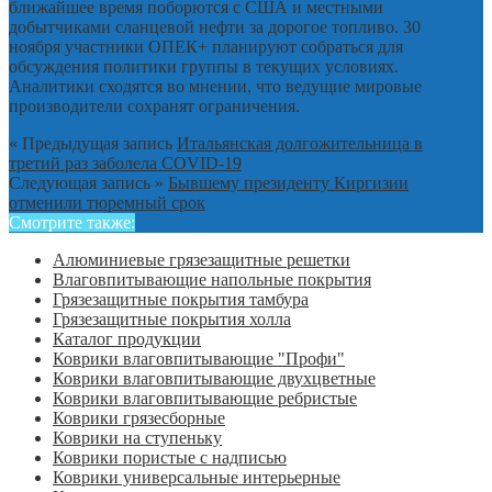
ближайшее время поборются с США и местными
добытчиками сланцевой нефти за дорогое топливо. 30
ноября участники ОПЕК+ планируют собраться для
обсуждения политики группы в текущих условиях.
Аналитики сходятся во мнении, что ведущие мировые
производители сохранят ограничения.
« Предыдущая запись
Итальянская долгожительница в
третий раз заболела COVID-19
Следующая запись »
Бывшему президенту Киргизии
отменили тюремный срок
Смотрите также:
Алюминиевые грязезащитные решетки
Влаговпитывающие напольные покрытия
Грязезащитные покрытия тамбура
Грязезащитные покрытия холла
Каталог продукции
Коврики влаговпитывающие "Профи"
Коврики влаговпитывающие двухцветные
Коврики влаговпитывающие ребристые
Коврики грязесборные
Коврики на ступеньку
Коврики пористые с надписью
Коврики универсальные интерьерные