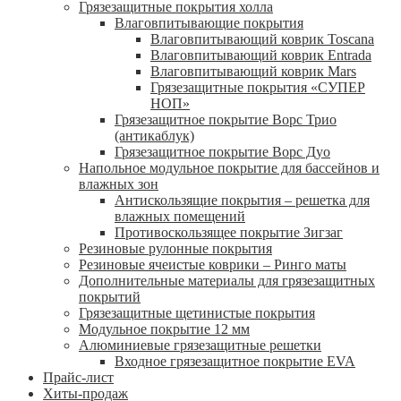
Грязезащитные покрытия холла
Влаговпитывающие покрытия
Влаговпитывающий коврик Toscana
Влаговпитывающий коврик Entrada
Влаговпитывающий коврик Mars
Грязезащитные покрытия «СУПЕР
НОП»
Грязезащитное покрытие Ворс Трио
(антикаблук)
Грязезащитное покрытие Ворс Дуо
Напольное модульное покрытие для бассейнов и
влажных зон
Антискользящие покрытия – решетка для
влажных помещений
Противоскользящее покрытие Зигзаг
Резиновые рулонные покрытия
Резиновые ячеистые коврики – Ринго маты
Дополнительные материалы для грязезащитных
покрытий
Грязезащитные щетинистые покрытия
Модульное покрытие 12 мм
Алюминиевые грязезащитные решетки
Входное грязезащитное покрытие EVA
Прайс-лист
Хиты-продаж