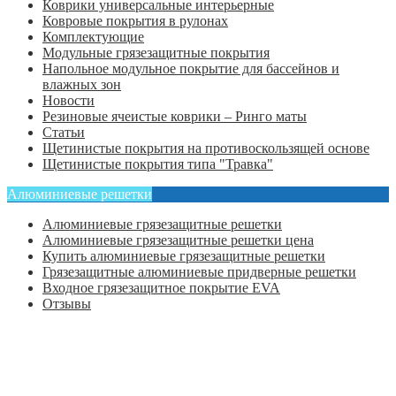
Коврики универсальные интерьерные
Ковровые покрытия в рулонах
Комплектующие
Модульные грязезащитные покрытия
Напольное модульное покрытие для бассейнов и
влажных зон
Новости
Резиновые ячеистые коврики – Ринго маты
Статьи
Щетинистые покрытия на противоскользящей основе
Щетинистые покрытия типа "Травка"
Алюминиевые решетки
Алюминиевые грязезащитные решетки
Алюминиевые грязезащитные решетки цена
Купить алюминиевые грязезащитные решетки
Грязезащитные алюминиевые придверные решетки
Входное грязезащитное покрытие EVA
Отзывы
Главная
Оформить заказ
Статьи
Контакты