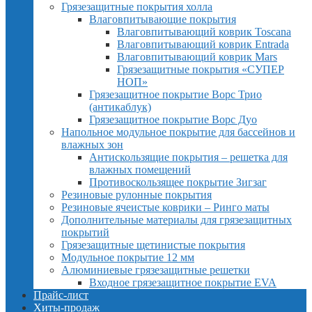
Грязезащитные покрытия холла
Влаговпитывающие покрытия
Влаговпитывающий коврик Toscana
Влаговпитывающий коврик Entrada
Влаговпитывающий коврик Mars
Грязезащитные покрытия «СУПЕР
НОП»
Грязезащитное покрытие Ворс Трио
(антикаблук)
Грязезащитное покрытие Ворс Дуо
Напольное модульное покрытие для бассейнов и
влажных зон
Антискользящие покрытия – решетка для
влажных помещений
Противоскользящее покрытие Зигзаг
Резиновые рулонные покрытия
Резиновые ячеистые коврики – Ринго маты
Дополнительные материалы для грязезащитных
покрытий
Грязезащитные щетинистые покрытия
Модульное покрытие 12 мм
Алюминиевые грязезащитные решетки
Входное грязезащитное покрытие EVA
Прайс-лист
Хиты-продаж