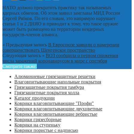
НАТО должно прекратить практику так называемых
ядерных обменов. Об этом заявил замглавы МИД России
Сергей Рябков. По его словам, это напрямую нарушает
статьи 1 и 2 ДНЯО и приводит к тому, что такое оружие
может быть размещено на территории неядерных
государств-членов альянса.
« Предыдущая запись
В Евросоюзе заявили о намерении
совершенствовать Шенгенское пространство
Следующая запись »
ВОЗ сообщила о первом снижении
числа заражений коронавирусом в мире с сентября
Смотрите также:
Алюминиевые грязезащитные решетки
Влаговпитывающие напольные покрытия
Грязезащитные покрытия тамбура
Грязезащитные покрытия холла
Каталог продукции
Коврики влаговпитывающие "Профи"
Коврики влаговпитывающие двухцветные
Коврики влаговпитывающие ребристые
Коврики грязесборные
Коврики на ступеньку
Коврики пористые с надписью