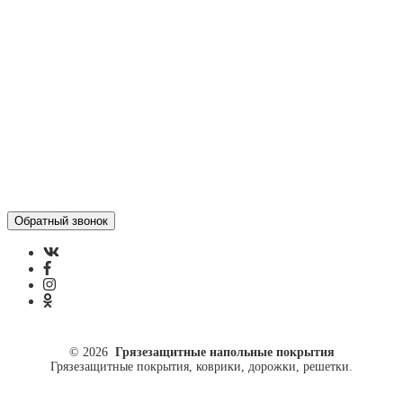
Отзывы
Политика конфиденциальности
ул. Кусковая, 20
8(499)964-52-51
84999645251@mail.ru
© 2026
Грязезащитные напольные покрытия
Грязезащитные покрытия, коврики, дорожки, решетки.