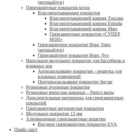
(антикаблук)
Грязезащитные покрытия холла
Влаговпитывающие покрытия
Влаговпитывающий коврик Toscana
Влаговпитывающий коврик Entrada
Влаговпитывающий коврик Mars
Грязезащитные покрытия «СУПЕР
НОП»
Грязезащитное покрытие Ворс Трио
(антикаблук)
Грязезащитное покрытие Ворс Дуо
Напольное модульное покрытие для бассейнов и
влажных зон
Антискользящие покрытия – решетка для
влажных помещений
Противоскользящее покрытие Зигзаг
Резиновые рулонные покрытия
Резиновые ячеистые коврики – Ринго маты
Дополнительные материалы для грязезащитных
покрытий
Грязезащитные щетинистые покрытия
Модульное покрытие 12 мм
Алюминиевые грязезащитные решетки
Входное грязезащитное покрытие EVA
Прайс-лист