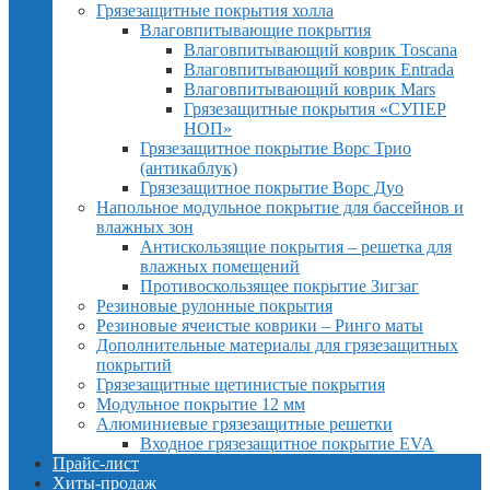
Грязезащитные покрытия холла
Влаговпитывающие покрытия
Влаговпитывающий коврик Toscana
Влаговпитывающий коврик Entrada
Влаговпитывающий коврик Mars
Грязезащитные покрытия «СУПЕР
НОП»
Грязезащитное покрытие Ворс Трио
(антикаблук)
Грязезащитное покрытие Ворс Дуо
Напольное модульное покрытие для бассейнов и
влажных зон
Антискользящие покрытия – решетка для
влажных помещений
Противоскользящее покрытие Зигзаг
Резиновые рулонные покрытия
Резиновые ячеистые коврики – Ринго маты
Дополнительные материалы для грязезащитных
покрытий
Грязезащитные щетинистые покрытия
Модульное покрытие 12 мм
Алюминиевые грязезащитные решетки
Входное грязезащитное покрытие EVA
Прайс-лист
Хиты-продаж