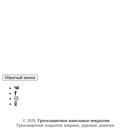
Контакты
Отзывы
Политика конфиденциальности
ул. Кусковая, 20
8(499)964-52-51
84999645251@mail.ru
© 2026
Грязезащитные напольные покрытия
Грязезащитные покрытия, коврики, дорожки, решетки.