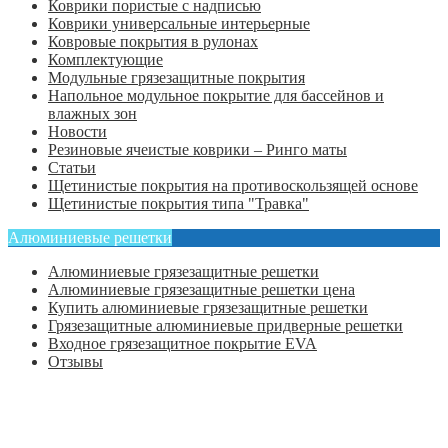
Коврики пористые с надписью
Коврики универсальные интерьерные
Ковровые покрытия в рулонах
Комплектующие
Модульные грязезащитные покрытия
Напольное модульное покрытие для бассейнов и
влажных зон
Новости
Резиновые ячеистые коврики – Ринго маты
Статьи
Щетинистые покрытия на противоскользящей основе
Щетинистые покрытия типа "Травка"
Алюминиевые решетки
Алюминиевые грязезащитные решетки
Алюминиевые грязезащитные решетки цена
Купить алюминиевые грязезащитные решетки
Грязезащитные алюминиевые придверные решетки
Входное грязезащитное покрытие EVA
Отзывы
Главная
Оформить заказ
Статьи