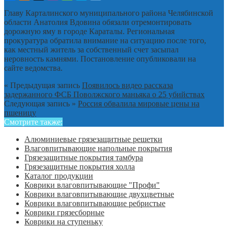
Главу Карталинского муниципального района Челябинской
области Анатолия Вдовина обязали отремонтировать
дорожную яму в городе Караталы. Региональная
прокуратура обратила внимание на ситуацию после того,
как местный житель за собственный счет засыпал
неровность камнями. Постановление опубликовали на
сайте ведомства.
« Предыдущая запись
Появилось видео рассказа
задержанного ФСБ Поволжского маньяка о 25 убийствах
Следующая запись »
Россия обвалила мировые цены на
пшеницу
Смотрите также:
Алюминиевые грязезащитные решетки
Влаговпитывающие напольные покрытия
Грязезащитные покрытия тамбура
Грязезащитные покрытия холла
Каталог продукции
Коврики влаговпитывающие "Профи"
Коврики влаговпитывающие двухцветные
Коврики влаговпитывающие ребристые
Коврики грязесборные
Коврики на ступеньку