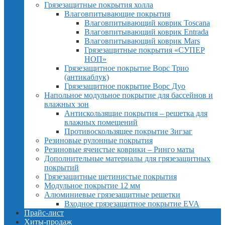
Грязезащитные покрытия холла
Влаговпитывающие покрытия
Влаговпитывающий коврик Toscana
Влаговпитывающий коврик Entrada
Влаговпитывающий коврик Mars
Грязезащитные покрытия «СУПЕР
НОП»
Грязезащитное покрытие Ворс Трио
(антикаблук)
Грязезащитное покрытие Ворс Дуо
Напольное модульное покрытие для бассейнов и
влажных зон
Антискользящие покрытия – решетка для
влажных помещений
Противоскользящее покрытие Зигзаг
Резиновые рулонные покрытия
Резиновые ячеистые коврики – Ринго маты
Дополнительные материалы для грязезащитных
покрытий
Грязезащитные щетинистые покрытия
Модульное покрытие 12 мм
Алюминиевые грязезащитные решетки
Входное грязезащитное покрытие EVA
Прайс-лист
Хиты-продаж