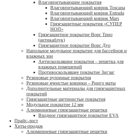
Влаговпитывающие покрытия
Влаговпитывающий коврик Toscana
Влаговпитывающий коврик Entrada
Влаговпитывающий коврик Mars
Грязезащитные покрытия «СУПЕР
НОП»
Грязезащитное покрытие Ворс Трио
(антикаблук)
Грязезащитное покрытие Ворс Дуо
Напольное модульное покрытие для бассейнов и
влажных зон
Антискользящие покрытия – решетка для
влажных помещений
Противоскользящее покрытие Зигзаг
Резиновые рулонные покрытия
Резиновые ячеистые коврики – Ринго маты
Дополнительные материалы для грязезащитных
покрытий
Грязезащитные щетинистые покрытия
Модульное покрытие 12 мм
Алюминиевые грязезащитные решетки
Входное грязезащитное покрытие EVA
Прайс-лист
Хиты-продаж
Алюминиевые грязезащитные решетки