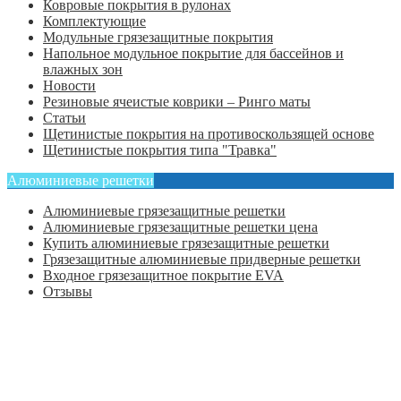
Ковровые покрытия в рулонах
Комплектующие
Модульные грязезащитные покрытия
Напольное модульное покрытие для бассейнов и
влажных зон
Новости
Резиновые ячеистые коврики – Ринго маты
Статьи
Щетинистые покрытия на противоскользящей основе
Щетинистые покрытия типа "Травка"
Алюминиевые решетки
Алюминиевые грязезащитные решетки
Алюминиевые грязезащитные решетки цена
Купить алюминиевые грязезащитные решетки
Грязезащитные алюминиевые придверные решетки
Входное грязезащитное покрытие EVA
Отзывы
Главная
Оформить заказ
Статьи
Контакты
Отзывы