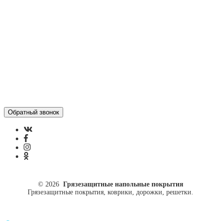
Политика конфиденциальности
ул. Кусковая, 20
8(499)964-52-51
84999645251@mail.ru
© 2026
Грязезащитные напольные покрытия
Грязезащитные покрытия, коврики, дорожки, решетки.