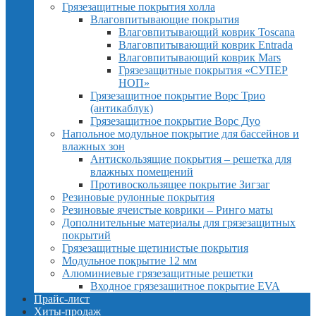
Грязезащитные покрытия холла
Влаговпитывающие покрытия
Влаговпитывающий коврик Toscana
Влаговпитывающий коврик Entrada
Влаговпитывающий коврик Mars
Грязезащитные покрытия «СУПЕР
НОП»
Грязезащитное покрытие Ворс Трио
(антикаблук)
Грязезащитное покрытие Ворс Дуо
Напольное модульное покрытие для бассейнов и
влажных зон
Антискользящие покрытия – решетка для
влажных помещений
Противоскользящее покрытие Зигзаг
Резиновые рулонные покрытия
Резиновые ячеистые коврики – Ринго маты
Дополнительные материалы для грязезащитных
покрытий
Грязезащитные щетинистые покрытия
Модульное покрытие 12 мм
Алюминиевые грязезащитные решетки
Входное грязезащитное покрытие EVA
Прайс-лист
Хиты-продаж