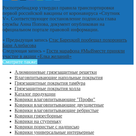
Роспотребнадзор утвердил правила транспортировки
первой российской вакцины от коронавируса «Спутник
V». Соответствующее постановление подписала глава
службы Анна Попова, документ опубликован на
официальном портале правовой информации.
« Предыдущая запись
Стас Барецкий пообещал похоронить
Бари Алибасова
Следующая запись »
Гости марафона #МыВместе приняли
участие в акции «Елка желаний»
Смотрите также:
Алюминиевые грязезащитные решетки
Влаговпитывающие напольные покрытия
Грязезащитные покрытия тамбура
Грязезащитные покрытия холла
Каталог продукции
Коврики влаговпитывающие "Профи"
Коврики влаговпитывающие двухцветные
Коврики влаговпитывающие ребристые
Коврики грязесборные
Коврики на ступеньку
Коврики пористые с надписью
Коврики универсальные интерьерные