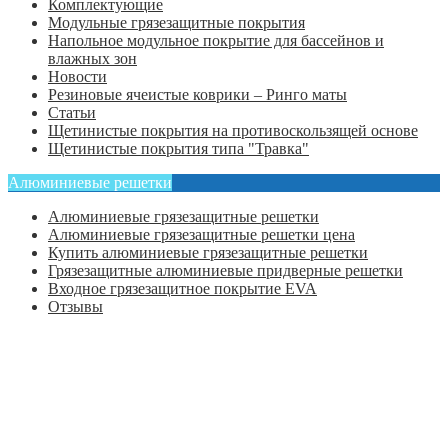
Комплектующие
Модульные грязезащитные покрытия
Напольное модульное покрытие для бассейнов и
влажных зон
Новости
Резиновые ячеистые коврики – Ринго маты
Статьи
Щетинистые покрытия на противоскользящей основе
Щетинистые покрытия типа "Травка"
Алюминиевые решетки
Алюминиевые грязезащитные решетки
Алюминиевые грязезащитные решетки цена
Купить алюминиевые грязезащитные решетки
Грязезащитные алюминиевые придверные решетки
Входное грязезащитное покрытие EVA
Отзывы
Главная
Оформить заказ
Статьи
Контакты
Отзывы
Политика конфиденциальности