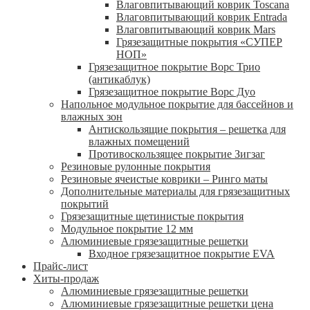
Влаговпитывающий коврик Toscana
Влаговпитывающий коврик Entrada
Влаговпитывающий коврик Mars
Грязезащитные покрытия «СУПЕР
НОП»
Грязезащитное покрытие Ворс Трио
(антикаблук)
Грязезащитное покрытие Ворс Дуо
Напольное модульное покрытие для бассейнов и
влажных зон
Антискользящие покрытия – решетка для
влажных помещений
Противоскользящее покрытие Зигзаг
Резиновые рулонные покрытия
Резиновые ячеистые коврики – Ринго маты
Дополнительные материалы для грязезащитных
покрытий
Грязезащитные щетинистые покрытия
Модульное покрытие 12 мм
Алюминиевые грязезащитные решетки
Входное грязезащитное покрытие EVA
Прайс-лист
Хиты-продаж
Алюминиевые грязезащитные решетки
Алюминиевые грязезащитные решетки цена