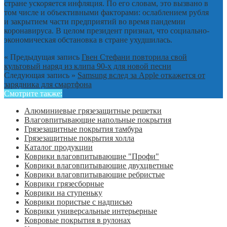
стране ускоряется инфляция. По его словам, это вызвано в
том числе и объективными факторами: ослаблением рубля
и закрытием части предприятий во время пандемии
коронавируса. В целом президент признал, что социально-
экономическая обстановка в стране ухудшилась.
« Предыдущая запись
Гвен Стефани повторила свой
культовый наряд из клипа 90-х для новой песни
Следующая запись »
Samsung вслед за Apple откажется от
зарядника для смартфона
Смотрите также:
Алюминиевые грязезащитные решетки
Влаговпитывающие напольные покрытия
Грязезащитные покрытия тамбура
Грязезащитные покрытия холла
Каталог продукции
Коврики влаговпитывающие "Профи"
Коврики влаговпитывающие двухцветные
Коврики влаговпитывающие ребристые
Коврики грязесборные
Коврики на ступеньку
Коврики пористые с надписью
Коврики универсальные интерьерные
Ковровые покрытия в рулонах