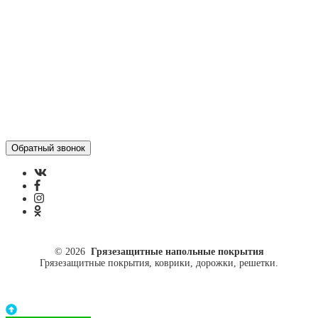
ул. Кусковая, 20
8(499)964-52-51
84999645251@mail.ru
© 2026
Грязезащитные напольные покрытия
Грязезащитные покрытия, коврики, дорожки, решетки.