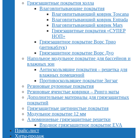
Грязезащитные покрытия холла
Влаговпитывающие покрытия
Влаговпитывающий коврик Toscana
Влаговпитывающий коврик Entrada
Влаговпитывающий коврик Mars
Грязезащитные покрытия «СУПЕР
НОП»
Грязезащитное покрытие Ворс Трио
(антикаблук)
Грязезащитное покрытие Ворс Дуо
Напольное модульное покрытие для бассейнов и
влажных зон
Антискользящие покрытия – решетка для
влажных помещений
Противоскользящее покрытие Зигзаг
Резиновые рулонные покрытия
Резиновые ячеистые коврики – Ринго маты
Дополнительные материалы для грязезащитных
покрытий
Грязезащитные щетинистые покрытия
Модульное покрытие 12 мм
Алюминиевые грязезащитные решетки
Входное грязезащитное покрытие EVA
Прайс-лист
Хиты-продаж