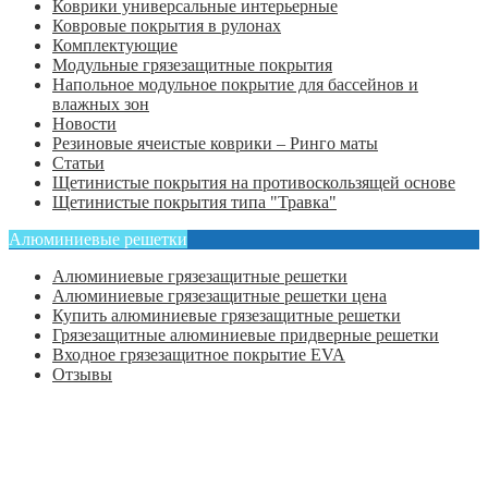
Коврики универсальные интерьерные
Ковровые покрытия в рулонах
Комплектующие
Модульные грязезащитные покрытия
Напольное модульное покрытие для бассейнов и
влажных зон
Новости
Резиновые ячеистые коврики – Ринго маты
Статьи
Щетинистые покрытия на противоскользящей основе
Щетинистые покрытия типа "Травка"
Алюминиевые решетки
Алюминиевые грязезащитные решетки
Алюминиевые грязезащитные решетки цена
Купить алюминиевые грязезащитные решетки
Грязезащитные алюминиевые придверные решетки
Входное грязезащитное покрытие EVA
Отзывы
Главная
Оформить заказ
Статьи
Контакты