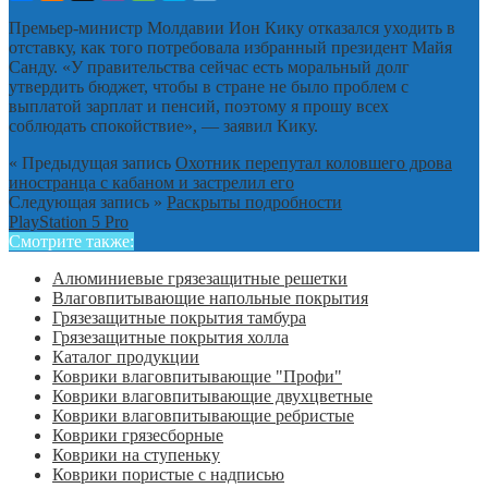
Премьер-министр Молдавии Ион Кику отказался уходить в
отставку, как того потребовала избранный президент Майя
Санду. «У правительства сейчас есть моральный долг
утвердить бюджет, чтобы в стране не было проблем с
выплатой зарплат и пенсий, поэтому я прошу всех
соблюдать спокойствие», — заявил Кику.
« Предыдущая запись
Охотник перепутал коловшего дрова
иностранца с кабаном и застрелил его
Следующая запись »
Раскрыты подробности
PlayStation 5 Pro
Смотрите также:
Алюминиевые грязезащитные решетки
Влаговпитывающие напольные покрытия
Грязезащитные покрытия тамбура
Грязезащитные покрытия холла
Каталог продукции
Коврики влаговпитывающие "Профи"
Коврики влаговпитывающие двухцветные
Коврики влаговпитывающие ребристые
Коврики грязесборные
Коврики на ступеньку
Коврики пористые с надписью