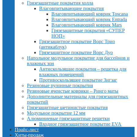
Грязезащитные покрытия холла
Влаговпитывающие покрытия
Влаговпитывающий коврик Toscana
Влаговпитывающий коврик Entrada
Влаговпитывающий коврик Mars
Грязезащитные покрытия «СУПЕР
НОП»
Грязезащитное покрытие Ворс Трио
(антикаблук)
Грязезащитное покрытие Ворс Дуо
Напольное модульное покрытие для бассейнов и
влажных зон
Антискользящие покрытия – решетка для
влажных помещений
Противоскользящее покрытие Зигзаг
Резиновые рулонные покрытия
Резиновые ячеистые коврики – Ринго маты
Дополнительные материалы для грязезащитных
покрытий
Грязезащитные щетинистые покрытия
Модульное покрытие 12 мм
Алюминиевые грязезащитные решетки
Входное грязезащитное покрытие EVA
Прайс-лист
Хиты-продаж