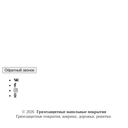
Отзывы
Политика конфиденциальности
ул. Кусковая, 20
8(499)964-52-51
84999645251@mail.ru
© 2026
Грязезащитные напольные покрытия
Грязезащитные покрытия, коврики, дорожки, решетки.