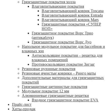
Грязезащитные покрытия холла
Влаговпитывающие покрытия
Влаговпитывающий коврик Toscana
Влаговпитывающий коврик Entrada
Влаговпитывающий коврик Mars
Грязезащитные покрытия «СУПЕР
НОП»
Грязезащитное покрытие Ворс Трио
(антикаблук)
Грязезащитное покрытие Ворс Дуо
Напольное модульное покрытие для бассейнов и
влажных зон
Антискользящие покрытия – решетка для
влажных помещений
Противоскользящее покрытие Зигзаг
Резиновые рулонные покрытия
Резиновые ячеистые коврики – Ринго маты
Дополнительные материалы для грязезащитных
покрытий
Грязезащитные щетинистые покрытия
Модульное покрытие 12 мм
Алюминиевые грязезащитные решетки
Входное грязезащитное покрытие EVA
Прайс-лист
Хиты-продаж