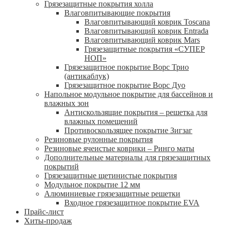
Грязезащитные покрытия холла
Влаговпитывающие покрытия
Влаговпитывающий коврик Toscana
Влаговпитывающий коврик Entrada
Влаговпитывающий коврик Mars
Грязезащитные покрытия «СУПЕР
НОП»
Грязезащитное покрытие Ворс Трио
(антикаблук)
Грязезащитное покрытие Ворс Дуо
Напольное модульное покрытие для бассейнов и
влажных зон
Антискользящие покрытия – решетка для
влажных помещений
Противоскользящее покрытие Зигзаг
Резиновые рулонные покрытия
Резиновые ячеистые коврики – Ринго маты
Дополнительные материалы для грязезащитных
покрытий
Грязезащитные щетинистые покрытия
Модульное покрытие 12 мм
Алюминиевые грязезащитные решетки
Входное грязезащитное покрытие EVA
Прайс-лист
Хиты-продаж