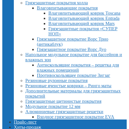
Грязезащитные покрытия холла
Влаговпитывающие покрытия
Влаговпитывающий коврик Toscana
Влаговпитывающий коврик Entrada
Влаговпитывающий коврик Mars
Грязезащитные покрытия «СУПЕР
НОП»
Грязезащитное покрытие Ворс Трио
(антикаблук)
Грязезащитное покрытие Ворс Дуо
Напольное модульное покрытие для бассейнов и
влажных зон
Антискользящие покрытия – решетка для
влажных помещений
Противоскользящее покрытие Зигзаг
Резиновые рулонные покрытия
Резиновые ячеистые коврики – Ринго маты
Дополнительные материалы для грязезащитных
покрытий
Грязезащитные щетинистые покрытия
Модульное покрытие 12 мм
Алюминиевые грязезащитные решетки
Входное грязезащитное покрытие EVA
Прайс-лист
Хиты-продаж