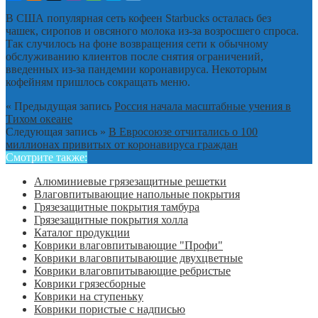
В США популярная сеть кофеен Starbucks осталась без
чашек, сиропов и овсяного молока из-за возросшего спроса.
Так случилось на фоне возвращения сети к обычному
обслуживанию клиентов после снятия ограничений,
введенных из-за пандемии коронавируса. Некоторым
кофейням пришлось сокращать меню.
« Предыдущая запись
Россия начала масштабные учения в
Тихом океане
Следующая запись »
В Евросоюзе отчитались о 100
миллионах привитых от коронавируса граждан
Смотрите также:
Алюминиевые грязезащитные решетки
Влаговпитывающие напольные покрытия
Грязезащитные покрытия тамбура
Грязезащитные покрытия холла
Каталог продукции
Коврики влаговпитывающие "Профи"
Коврики влаговпитывающие двухцветные
Коврики влаговпитывающие ребристые
Коврики грязесборные
Коврики на ступеньку
Коврики пористые с надписью