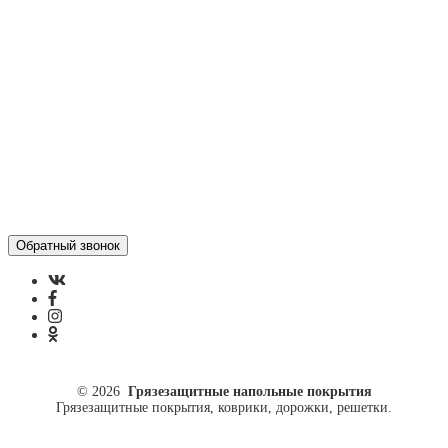
Отзывы
Политика конфиденциальности
ул. Кусковая, 20
8(499)964-52-51
84999645251@mail.ru
© 2026
Грязезащитные напольные покрытия
Грязезащитные покрытия, коврики, дорожки, решетки.