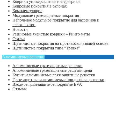
Коврики универсальные интерьерные
Ковровые покрытия в рулонах
Комплектующие
Модульные грязезащитные покрытия
Напольное модульное покрытие для бассейнов и
влажных зон
Новости
Резиновые ячеистые коврики – Ринго маты
Статьи
Щетинистые покрытия на противоскользящей основе
Щетинистые покрытия типа "Травка"
Алюминиевые решетки
Алюминиевые грязезащитные решетки
Алюминиевые грязезащитные решетки цена
Купить алюминиевые грязезащитные решетки
Грязезащитные алюминиевые придверные решетки
Входное грязезащитное покрытие EVA
Отзывы
Главная
Оформить заказ
Статьи
Контакты