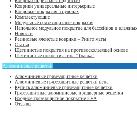
Коврики пористые с надписью
Коврики универсальные интерьерные
Ковровые покрытия в рулонах
Комплектующие
Модульные грязезащитные покрытия
Напольное модульное покрытие для бассейнов и влажных
Новости
Резиновые ячеистые коврики – Ринго маты
Статьи
Щетинистые покрытия на противоскользящей основе
Щетинистые покрытия типа "Травка"
Алюминиевые решетки
Алюминиевые грязезащитные решетки
Алюминиевые грязезащитные решетки цена
Купить алюминиевые грязезащитные решетки
Грязезащитные алюминиевые придверные решетки
Входное грязезащитное покрытие EVA
Отзывы
Главная
Оформить заказ
Статьи
Контакты
Отзывы