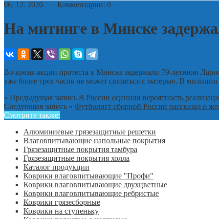
06. 12. 2020 · Комментарии: 0 ·
На митинге в Минске задерж
Во время акции протеста в Минске задержали 79-летнюю Ларис
уже более трех часов не может связаться с матерью. В милиции
« Предыдущая запись
В России оценили вероятность реализаци
Следующая запись »
Футболист сборной России рассказал о жес
Смотрите также:
Алюминиевые грязезащитные решетки
Влаговпитывающие напольные покрытия
Грязезащитные покрытия тамбура
Грязезащитные покрытия холла
Каталог продукции
Коврики влаговпитывающие "Профи"
Коврики влаговпитывающие двухцветные
Коврики влаговпитывающие ребристые
Коврики грязесборные
Коврики на ступеньку