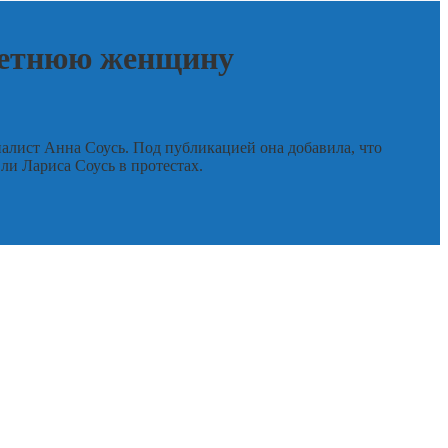
летнюю женщину
алист Анна Соусь. Под публикацией она добавила, что
ли Лариса Соусь в протестах.