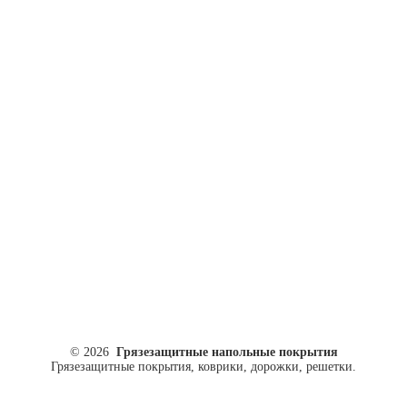
ул. Кусковая, 20
8(499)964-52-51
84999645251@mail.ru
© 2026
Грязезащитные напольные покрытия
Грязезащитные покрытия, коврики, дорожки, решетки.