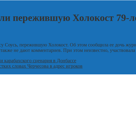
али пережившую Холокост 79-
у Соусь, пережившую Холокост. Об этом сообщила ее дочь журн
 также не дают комментариев. При этом неизвестно, участвовала 
и карабахского сценария в Донбассе
тких словах Черчесова в адрес игроков