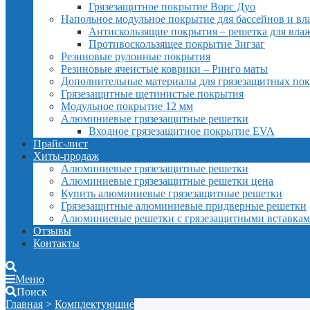
Грязезащитное покрытие Ворс Дуо
Напольное модульное покрытие для бассейнов и в
Антискользящие покрытия – решетка для вл
Противоскользящее покрытие Зигзаг
Резиновые рулонные покрытия
Резиновые ячеистые коврики – Ринго маты
Дополнительные материалы для грязезащитных по
Грязезащитные щетинистые покрытия
Модульное покрытие 12 мм
Алюминиевые грязезащитные решетки
Входное грязезащитное покрытие EVA
Прайс-лист
Хиты-продаж
Алюминиевые грязезащитные решетки
Алюминиевые грязезащитные решетки цена
Купить алюминиевые грязезащитные решетки
Грязезащитные алюминиевые придверные решетки
Алюминиевые решетки с грязезащитными вставка
Отзывы
Контакты
Меню
Поиск
Главная
>
Комплектующие