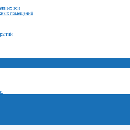
лажных зон
ажных помещений
крытий
ми