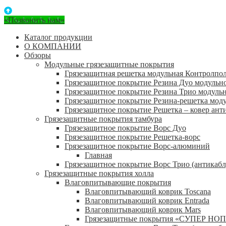
«Позвонить нам»
Каталог продукции
О КОМПАНИИ
Обзоры
Модульные грязезащитные покрытия
Грязезащитная решетка модульная Контролпо
Грязезащитное покрытие Резина Дуо модульн
Грязезащитное покрытие Резина Трио модуль
Грязезащитное покрытие Резина-решетка мод
Грязезащитное покрытие Решетка – ковер ант
Грязезащитные покрытия тамбура
Грязезащитное покрытие Ворс Дуо
Грязезащитное покрытие Решетка-ворс
Грязезащитное покрытие Ворс-алюминий
Главная
Грязезащитное покрытие Ворс Трио (антикабл
Грязезащитные покрытия холла
Влаговпитывающие покрытия
Влаговпитывающий коврик Toscana
Влаговпитывающий коврик Entrada
Влаговпитывающий коврик Mars
Грязезащитные покрытия «СУПЕР НОП