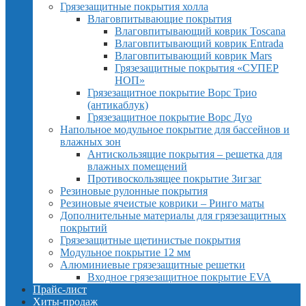
Грязезащитные покрытия холла
Влаговпитывающие покрытия
Влаговпитывающий коврик Toscana
Влаговпитывающий коврик Entrada
Влаговпитывающий коврик Mars
Грязезащитные покрытия «СУПЕР
НОП»
Грязезащитное покрытие Ворс Трио
(антикаблук)
Грязезащитное покрытие Ворс Дуо
Напольное модульное покрытие для бассейнов и
влажных зон
Антискользящие покрытия – решетка для
влажных помещений
Противоскользящее покрытие Зигзаг
Резиновые рулонные покрытия
Резиновые ячеистые коврики – Ринго маты
Дополнительные материалы для грязезащитных
покрытий
Грязезащитные щетинистые покрытия
Модульное покрытие 12 мм
Алюминиевые грязезащитные решетки
Входное грязезащитное покрытие EVA
Прайс-лист
Хиты-продаж