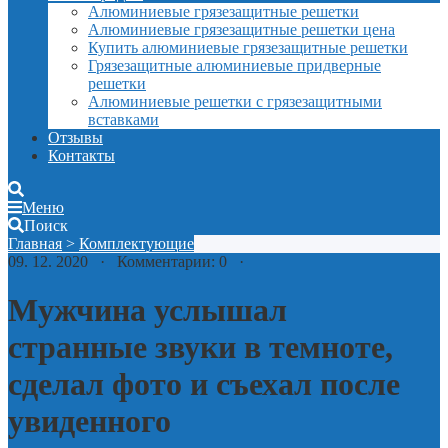
Алюминиевые грязезащитные решетки
Алюминиевые грязезащитные решетки цена
Купить алюминиевые грязезащитные решетки
Грязезащитные алюминиевые придверные
решетки
Алюминиевые решетки с грязезащитными
вставками
Отзывы
Контакты
Меню
Поиск
Главная
>
Комплектующие
09. 12. 2020 · Комментарии: 0 ·
Мужчина услышал
странные звуки в темноте,
сделал фото и съехал после
увиденного