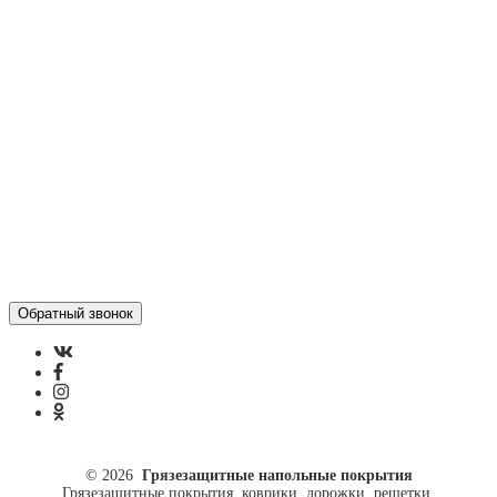
Статьи
Контакты
Отзывы
Политика конфиденциальности
ул. Кусковая, 20
8(499)964-52-51
84999645251@mail.ru
© 2026
Грязезащитные напольные покрытия
Грязезащитные покрытия, коврики, дорожки, решетки.