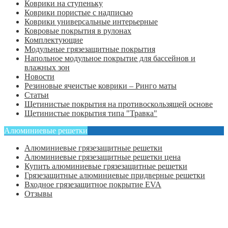
Коврики на ступеньку
Коврики пористые с надписью
Коврики универсальные интерьерные
Ковровые покрытия в рулонах
Комплектующие
Модульные грязезащитные покрытия
Напольное модульное покрытие для бассейнов и
влажных зон
Новости
Резиновые ячеистые коврики – Ринго маты
Статьи
Щетинистые покрытия на противоскользящей основе
Щетинистые покрытия типа "Травка"
Алюминиевые решетки
Алюминиевые грязезащитные решетки
Алюминиевые грязезащитные решетки цена
Купить алюминиевые грязезащитные решетки
Грязезащитные алюминиевые придверные решетки
Входное грязезащитное покрытие EVA
Отзывы
Главная
Оформить заказ