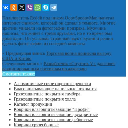
Пользователь Reddit под ником OopySpoopyMan напугал
интернет снимком, который он сделал в темноте. Многие
зрители увидели на фотографии призрака. Мужчина
написал, что живет с тремя друзьями, но в то время был
дома один. Он услышал странный звук с кухни и решил
сделать фотографию из соседней комнаты
« Предыдущая запись
Торговая война принесла выгоду
США и Китаю
Следующая запись »
Разработчик «Спутник V» дал совет
вакцинированным россиянам по алкоголю
Смотрите также:
Алюминиевые грязезащитные решетки
Влаговпитывающие напольные покрытия
Грязезащитные покрытия тамбура
Грязезащитные покрытия холла
Каталог продукции
Коврики влаговпитывающие "Профи"
Коврики влаговпитывающие двухцветные
Коврики влаговпитывающие ребристые
Коврики грязесборные