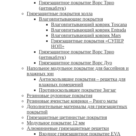
Грязезащитное покрытие Ворс Трио
(антикаблук)
Грязезащитные покрытия холла
Влаговпитывающие покрытия
Влаговпитывающий коврик Toscana
Влаговпитывающий коврик Entrada
Влаговпитывающий коврик Mars
Грязезащитные покрытия «СУПЕР
НОП»
Грязезащитное покрытие Ворс Трио
(антикаблук)
Грязезащитное покрытие Ворс Дуо
Напольное модульное покрытие для бассейнов и
влажных зон
Антискользящие покрытия – решетка для
влажных помещений
Противоскользящее покрытие Зигзаг
Резиновые рулонные покрытия
Резиновые ячеистые коврики – Ринго маты
Дополнительные материалы для грязезащитных
покрытий
Грязезащитные щетинистые покрытия
Модульное покрытие 12 мм
Алюминиевые грязезащитные решетки
Входное грязезащитное покрытие EVA