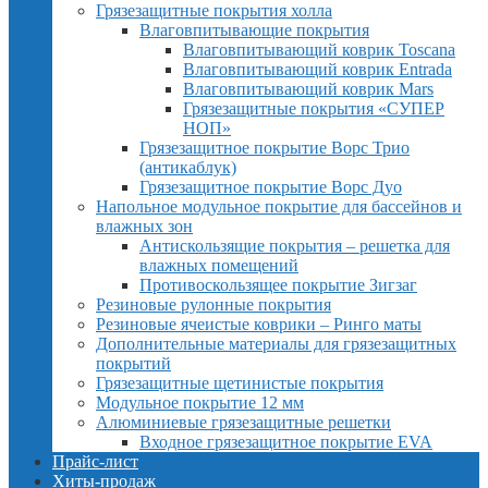
Грязезащитные покрытия холла
Влаговпитывающие покрытия
Влаговпитывающий коврик Toscana
Влаговпитывающий коврик Entrada
Влаговпитывающий коврик Mars
Грязезащитные покрытия «СУПЕР
НОП»
Грязезащитное покрытие Ворс Трио
(антикаблук)
Грязезащитное покрытие Ворс Дуо
Напольное модульное покрытие для бассейнов и
влажных зон
Антискользящие покрытия – решетка для
влажных помещений
Противоскользящее покрытие Зигзаг
Резиновые рулонные покрытия
Резиновые ячеистые коврики – Ринго маты
Дополнительные материалы для грязезащитных
покрытий
Грязезащитные щетинистые покрытия
Модульное покрытие 12 мм
Алюминиевые грязезащитные решетки
Входное грязезащитное покрытие EVA
Прайс-лист
Хиты-продаж