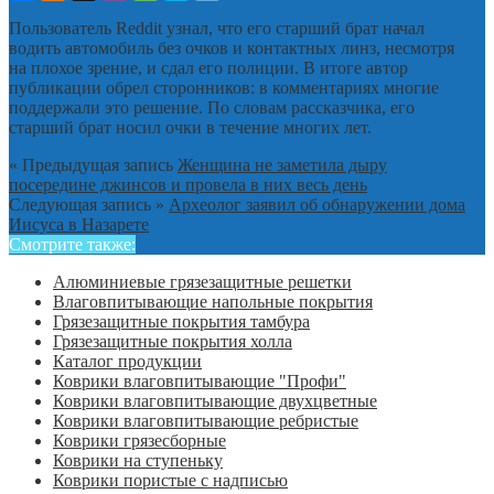
Пользователь Reddit узнал, что его старший брат начал
водить автомобиль без очков и контактных линз, несмотря
на плохое зрение, и сдал его полиции. В итоге автор
публикации обрел сторонников: в комментариях многие
поддержали это решение. По словам рассказчика, его
старший брат носил очки в течение многих лет.
« Предыдущая запись
Женщина не заметила дыру
посередине джинсов и провела в них весь день
Следующая запись »
Археолог заявил об обнаружении дома
Иисуса в Назарете
Смотрите также:
Алюминиевые грязезащитные решетки
Влаговпитывающие напольные покрытия
Грязезащитные покрытия тамбура
Грязезащитные покрытия холла
Каталог продукции
Коврики влаговпитывающие "Профи"
Коврики влаговпитывающие двухцветные
Коврики влаговпитывающие ребристые
Коврики грязесборные
Коврики на ступеньку
Коврики пористые с надписью