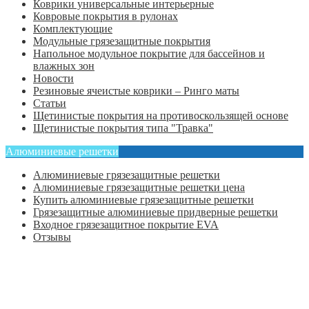
Коврики универсальные интерьерные
Ковровые покрытия в рулонах
Комплектующие
Модульные грязезащитные покрытия
Напольное модульное покрытие для бассейнов и
влажных зон
Новости
Резиновые ячеистые коврики – Ринго маты
Статьи
Щетинистые покрытия на противоскользящей основе
Щетинистые покрытия типа "Травка"
Алюминиевые решетки
Алюминиевые грязезащитные решетки
Алюминиевые грязезащитные решетки цена
Купить алюминиевые грязезащитные решетки
Грязезащитные алюминиевые придверные решетки
Входное грязезащитное покрытие EVA
Отзывы
Главная
Оформить заказ
Статьи
Контакты