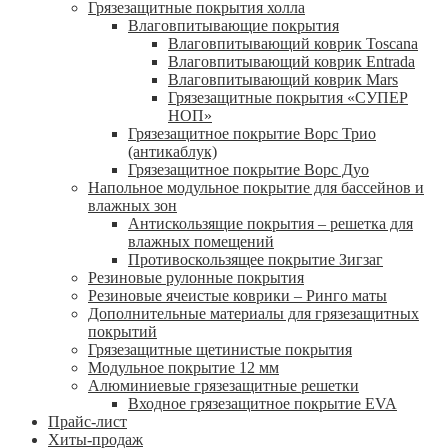
Грязезащитные покрытия холла
Влаговпитывающие покрытия
Влаговпитывающий коврик Toscana
Влаговпитывающий коврик Entrada
Влаговпитывающий коврик Mars
Грязезащитные покрытия «СУПЕР
НОП»
Грязезащитное покрытие Ворс Трио
(антикаблук)
Грязезащитное покрытие Ворс Дуо
Напольное модульное покрытие для бассейнов и
влажных зон
Антискользящие покрытия – решетка для
влажных помещений
Противоскользящее покрытие Зигзаг
Резиновые рулонные покрытия
Резиновые ячеистые коврики – Ринго маты
Дополнительные материалы для грязезащитных
покрытий
Грязезащитные щетинистые покрытия
Модульное покрытие 12 мм
Алюминиевые грязезащитные решетки
Входное грязезащитное покрытие EVA
Прайс-лист
Хиты-продаж