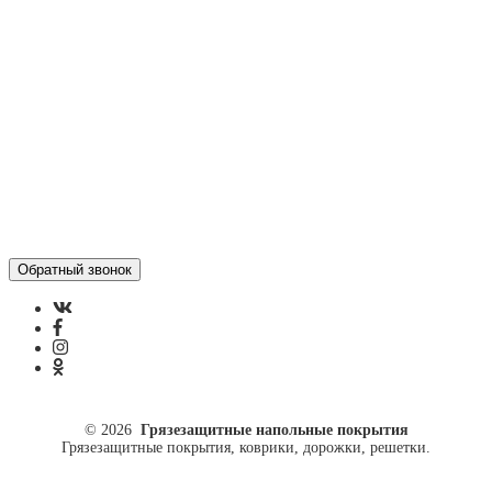
Отзывы
Политика конфиденциальности
ул. Кусковая, 20
8(499)964-52-51
84999645251@mail.ru
© 2026
Грязезащитные напольные покрытия
Грязезащитные покрытия, коврики, дорожки, решетки.