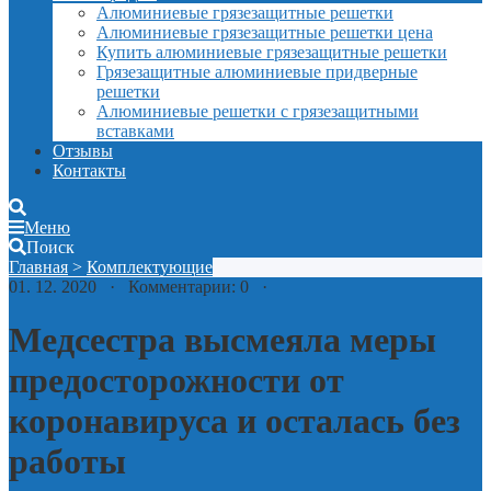
Алюминиевые грязезащитные решетки
Алюминиевые грязезащитные решетки цена
Купить алюминиевые грязезащитные решетки
Грязезащитные алюминиевые придверные
решетки
Алюминиевые решетки с грязезащитными
вставками
Отзывы
Контакты
Меню
Поиск
Главная
>
Комплектующие
01. 12. 2020 · Комментарии: 0 ·
Медсестра высмеяла меры
предосторожности от
коронавируса и осталась без
работы