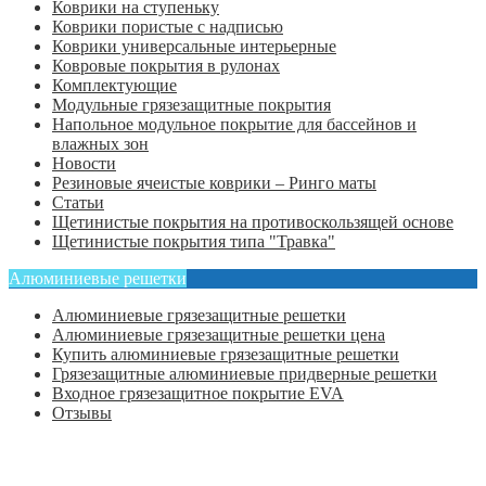
Коврики на ступеньку
Коврики пористые с надписью
Коврики универсальные интерьерные
Ковровые покрытия в рулонах
Комплектующие
Модульные грязезащитные покрытия
Напольное модульное покрытие для бассейнов и
влажных зон
Новости
Резиновые ячеистые коврики – Ринго маты
Статьи
Щетинистые покрытия на противоскользящей основе
Щетинистые покрытия типа "Травка"
Алюминиевые решетки
Алюминиевые грязезащитные решетки
Алюминиевые грязезащитные решетки цена
Купить алюминиевые грязезащитные решетки
Грязезащитные алюминиевые придверные решетки
Входное грязезащитное покрытие EVA
Отзывы
Главная
Оформить заказ