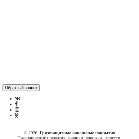
Статьи
Контакты
Отзывы
Политика конфиденциальности
ул. Кусковая, 20
8(499)964-52-51
84999645251@mail.ru
© 2026
Грязезащитные напольные покрытия
Грязезащитные покрытия, коврики, дорожки, решетки.