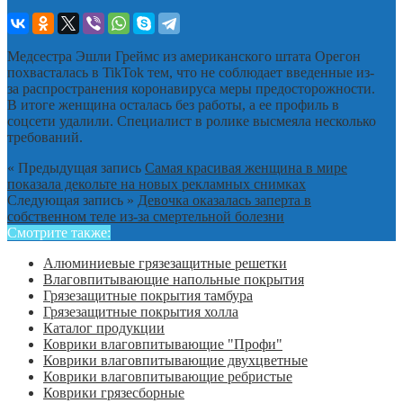
Медсестра Эшли Греймс из американского штата Орегон
похвасталась в TikTok тем, что не соблюдает введенные из-
за распространения коронавируса меры предосторожности.
В итоге женщина осталась без работы, а ее профиль в
соцсети удалили. Специалист в ролике высмеяла несколько
требований.
« Предыдущая запись
Самая красивая женщина в мире
показала декольте на новых рекламных снимках
Следующая запись »
Девочка оказалась заперта в
собственном теле из-за смертельной болезни
Смотрите также:
Алюминиевые грязезащитные решетки
Влаговпитывающие напольные покрытия
Грязезащитные покрытия тамбура
Грязезащитные покрытия холла
Каталог продукции
Коврики влаговпитывающие "Профи"
Коврики влаговпитывающие двухцветные
Коврики влаговпитывающие ребристые
Коврики грязесборные