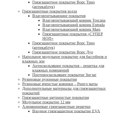
Грязезащитное покрытие Ворс Трио
(антикаблук)
Грязезащитные покрытия холла
Влаговпитывающие покрытия
Влаговпитывающий коврик Toscana
Влаговпитывающий коврик Entrada
Влаговпитывающий коврик Mars
Грязезащитные покрытия «СУПЕР
НОП»
Грязезащитное покрытие Ворс Трио
(антикаблук)
Грязезащитное покрытие Ворс Дуо
Напольное модульное покрытие для бассейнов и
влажных зон
Антискользящие покрытия – решетка для
влажных помещений
Противоскользящее покрытие Зигзаг
Резиновые рулонные покрытия
Резиновые ячеистые коврики – Ринго маты
Дополнительные материалы для грязезащитных
покрытий
Грязезащитные щетинистые покрытия
Модульное покрытие 12 мм
Алюминиевые грязезащитные решетки
Входное грязезащитное покрытие EVA