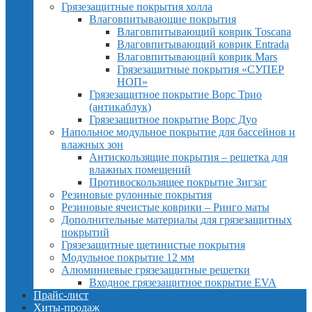
Грязезащитные покрытия холла
Влаговпитывающие покрытия
Влаговпитывающий коврик Toscana
Влаговпитывающий коврик Entrada
Влаговпитывающий коврик Mars
Грязезащитные покрытия «СУПЕР
НОП»
Грязезащитное покрытие Ворс Трио
(антикаблук)
Грязезащитное покрытие Ворс Дуо
Напольное модульное покрытие для бассейнов и
влажных зон
Антискользящие покрытия – решетка для
влажных помещений
Противоскользящее покрытие Зигзаг
Резиновые рулонные покрытия
Резиновые ячеистые коврики – Ринго маты
Дополнительные материалы для грязезащитных
покрытий
Грязезащитные щетинистые покрытия
Модульное покрытие 12 мм
Алюминиевые грязезащитные решетки
Входное грязезащитное покрытие EVA
Прайс-лист
Хиты-продаж