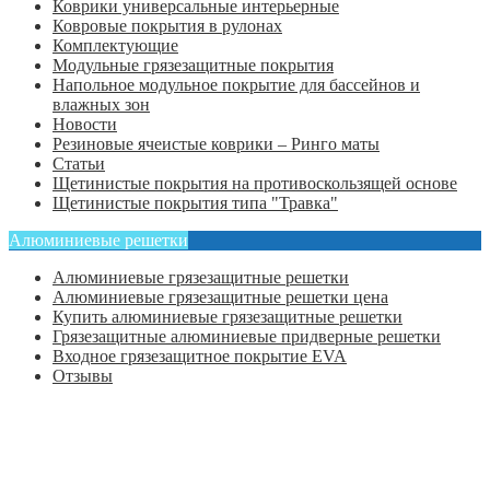
Коврики универсальные интерьерные
Ковровые покрытия в рулонах
Комплектующие
Модульные грязезащитные покрытия
Напольное модульное покрытие для бассейнов и
влажных зон
Новости
Резиновые ячеистые коврики – Ринго маты
Статьи
Щетинистые покрытия на противоскользящей основе
Щетинистые покрытия типа "Травка"
Алюминиевые решетки
Алюминиевые грязезащитные решетки
Алюминиевые грязезащитные решетки цена
Купить алюминиевые грязезащитные решетки
Грязезащитные алюминиевые придверные решетки
Входное грязезащитное покрытие EVA
Отзывы
Главная
Оформить заказ
Статьи
Контакты