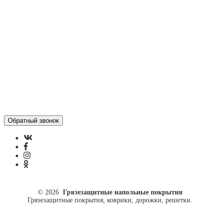
Отзывы
Политика конфиденциальности
ул. Кусковая, 20
8(499)964-52-51
84999645251@mail.ru
© 2026
Грязезащитные напольные покрытия
Грязезащитные покрытия, коврики, дорожки, решетки.