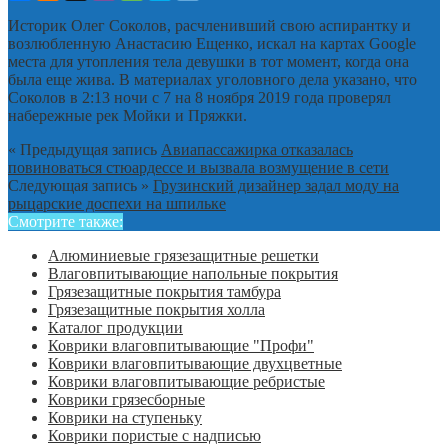
Историк Олег Соколов, расчленивший свою аспирантку и
возлюбленную Анастасию Ещенко, искал на картах Google
места для утопления тела девушки в тот момент, когда она
была еще жива. В материалах уголовного дела указано, что
Соколов в 2:13 ночи с 7 на 8 ноября 2019 года проверял
набережные рек Мойки и Пряжки.
« Предыдущая запись
Авиапассажирка отказалась
повиноваться стюардессе и вызвала возмущение в сети
Следующая запись »
Грузинский дизайнер задал моду на
рыцарские доспехи на шпильке
Смотрите также:
Алюминиевые грязезащитные решетки
Влаговпитывающие напольные покрытия
Грязезащитные покрытия тамбура
Грязезащитные покрытия холла
Каталог продукции
Коврики влаговпитывающие "Профи"
Коврики влаговпитывающие двухцветные
Коврики влаговпитывающие ребристые
Коврики грязесборные
Коврики на ступеньку
Коврики пористые с надписью