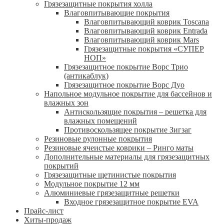
Грязезащитные покрытия холла
Влаговпитывающие покрытия
Влаговпитывающий коврик Toscana
Влаговпитывающий коврик Entrada
Влаговпитывающий коврик Mars
Грязезащитные покрытия «СУПЕР
НОП»
Грязезащитное покрытие Ворс Трио
(антикаблук)
Грязезащитное покрытие Ворс Дуо
Напольное модульное покрытие для бассейнов и
влажных зон
Антискользящие покрытия – решетка для
влажных помещений
Противоскользящее покрытие Зигзаг
Резиновые рулонные покрытия
Резиновые ячеистые коврики – Ринго маты
Дополнительные материалы для грязезащитных
покрытий
Грязезащитные щетинистые покрытия
Модульное покрытие 12 мм
Алюминиевые грязезащитные решетки
Входное грязезащитное покрытие EVA
Прайс-лист
Хиты-продаж