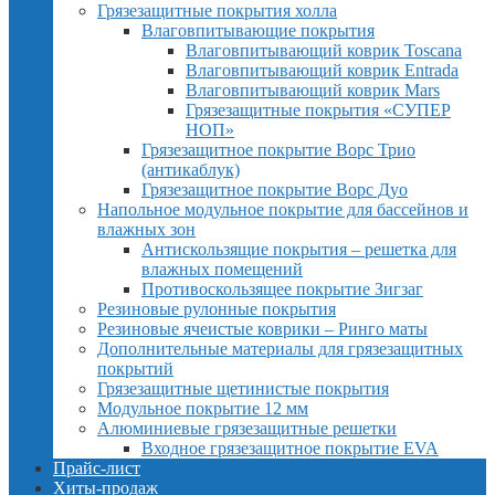
Грязезащитные покрытия холла
Влаговпитывающие покрытия
Влаговпитывающий коврик Toscana
Влаговпитывающий коврик Entrada
Влаговпитывающий коврик Mars
Грязезащитные покрытия «СУПЕР
НОП»
Грязезащитное покрытие Ворс Трио
(антикаблук)
Грязезащитное покрытие Ворс Дуо
Напольное модульное покрытие для бассейнов и
влажных зон
Антискользящие покрытия – решетка для
влажных помещений
Противоскользящее покрытие Зигзаг
Резиновые рулонные покрытия
Резиновые ячеистые коврики – Ринго маты
Дополнительные материалы для грязезащитных
покрытий
Грязезащитные щетинистые покрытия
Модульное покрытие 12 мм
Алюминиевые грязезащитные решетки
Входное грязезащитное покрытие EVA
Прайс-лист
Хиты-продаж