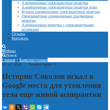
Алюминиевые грязезащитные решетки
Алюминиевые грязезащитные решетки цена
Купить алюминиевые грязезащитные решетки
Грязезащитные алюминиевые придверные
решетки
Алюминиевые решетки с грязезащитными
вставками
Отзывы
Контакты
Меню
Поиск
Главная
>
Комплектующие
07. 12. 2020 · Комментарии: 0 ·
Историк Соколов искал в
Google места для утопления
тела еще живой аспирантки