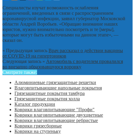
Специалисты изучат возможность ослабления
ограничений, введенных в связи с распространением
коронавирусной инфекции, заявил губернатор Московской
области Андрей Воробьев. «Обращаю внимание наших
юристов, нужно внимательно посмотреть и те [меры],
которые могут быть избыточными на данном этапе», —
сказал он.
« Предыдущая запись
Врач рассказал о действии вакцины
от COVID-19 на гипертоников
Следующая запись »
Автомобиль с водителем провалился
во внезапно образовавшуюся воронку
Смотрите также:
Алюминиевые грязезащитные решетки
Влаговпитывающие напольные покрытия
Грязезащитные покрытия тамбура
Грязезащитные покрытия холла
Каталог продукции
Коврики влаговпитывающие "Профи"
Коврики влаговпитывающие двухцветные
Коврики влаговпитывающие ребристые
Коврики грязесборные
Коврики на ступеньку