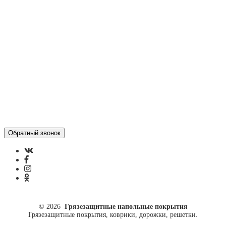
Контакты
Отзывы
Политика конфиденциальности
ул. Кусковая, 20
8(499)964-52-51
84999645251@mail.ru
© 2026
Грязезащитные напольные покрытия
Грязезащитные покрытия, коврики, дорожки, решетки.