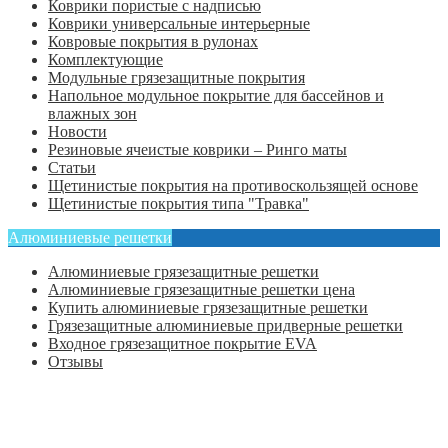
Коврики пористые с надписью
Коврики универсальные интерьерные
Ковровые покрытия в рулонах
Комплектующие
Модульные грязезащитные покрытия
Напольное модульное покрытие для бассейнов и
влажных зон
Новости
Резиновые ячеистые коврики – Ринго маты
Статьи
Щетинистые покрытия на противоскользящей основе
Щетинистые покрытия типа "Травка"
Алюминиевые решетки
Алюминиевые грязезащитные решетки
Алюминиевые грязезащитные решетки цена
Купить алюминиевые грязезащитные решетки
Грязезащитные алюминиевые придверные решетки
Входное грязезащитное покрытие EVA
Отзывы
Главная
Оформить заказ
Статьи