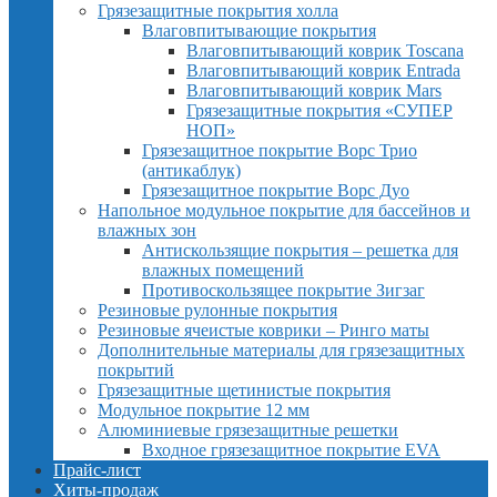
Грязезащитные покрытия холла
Влаговпитывающие покрытия
Влаговпитывающий коврик Toscana
Влаговпитывающий коврик Entrada
Влаговпитывающий коврик Mars
Грязезащитные покрытия «СУПЕР
НОП»
Грязезащитное покрытие Ворс Трио
(антикаблук)
Грязезащитное покрытие Ворс Дуо
Напольное модульное покрытие для бассейнов и
влажных зон
Антискользящие покрытия – решетка для
влажных помещений
Противоскользящее покрытие Зигзаг
Резиновые рулонные покрытия
Резиновые ячеистые коврики – Ринго маты
Дополнительные материалы для грязезащитных
покрытий
Грязезащитные щетинистые покрытия
Модульное покрытие 12 мм
Алюминиевые грязезащитные решетки
Входное грязезащитное покрытие EVA
Прайс-лист
Хиты-продаж