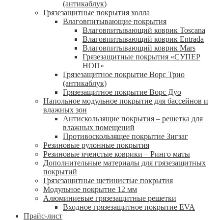
(антикаблук)
Грязезащитные покрытия холла
Влаговпитывающие покрытия
Влаговпитывающий коврик Toscana
Влаговпитывающий коврик Entrada
Влаговпитывающий коврик Mars
Грязезащитные покрытия «СУПЕР
НОП»
Грязезащитное покрытие Ворс Трио
(антикаблук)
Грязезащитное покрытие Ворс Дуо
Напольное модульное покрытие для бассейнов и
влажных зон
Антискользящие покрытия – решетка для
влажных помещений
Противоскользящее покрытие Зигзаг
Резиновые рулонные покрытия
Резиновые ячеистые коврики – Ринго маты
Дополнительные материалы для грязезащитных
покрытий
Грязезащитные щетинистые покрытия
Модульное покрытие 12 мм
Алюминиевые грязезащитные решетки
Входное грязезащитное покрытие EVA
Прайс-лист