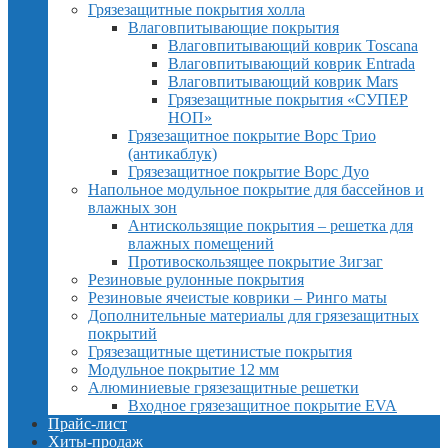
Грязезащитные покрытия холла
Влаговпитывающие покрытия
Влаговпитывающий коврик Toscana
Влаговпитывающий коврик Entrada
Влаговпитывающий коврик Mars
Грязезащитные покрытия «СУПЕР
НОП»
Грязезащитное покрытие Ворс Трио
(антикаблук)
Грязезащитное покрытие Ворс Дуо
Напольное модульное покрытие для бассейнов и
влажных зон
Антискользящие покрытия – решетка для
влажных помещений
Противоскользящее покрытие Зигзаг
Резиновые рулонные покрытия
Резиновые ячеистые коврики – Ринго маты
Дополнительные материалы для грязезащитных
покрытий
Грязезащитные щетинистые покрытия
Модульное покрытие 12 мм
Алюминиевые грязезащитные решетки
Входное грязезащитное покрытие EVA
Прайс-лист
Хиты-продаж