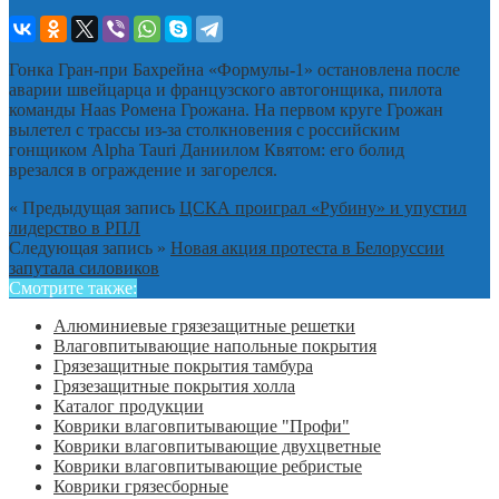
Гонка Гран-при Бахрейна «Формулы-1» остановлена после
аварии швейцарца и французского автогонщика, пилота
команды Haas Ромена Грожана. На первом круге Грожан
вылетел с трассы из-за столкновения с российским
гонщиком Alpha Tauri Даниилом Квятом: его болид
врезался в ограждение и загорелся.
« Предыдущая запись
ЦСКА проиграл «Рубину» и упустил
лидерство в РПЛ
Следующая запись »
Новая акция протеста в Белоруссии
запутала силовиков
Смотрите также:
Алюминиевые грязезащитные решетки
Влаговпитывающие напольные покрытия
Грязезащитные покрытия тамбура
Грязезащитные покрытия холла
Каталог продукции
Коврики влаговпитывающие "Профи"
Коврики влаговпитывающие двухцветные
Коврики влаговпитывающие ребристые
Коврики грязесборные