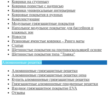
Коврики на ступеньку
Коврики пористые с надписью
Коврики универсальные интерьерные
Ковровые покрытия в рулонах
Комплектующие
Модульные грязезащитные покрытия
Напольное модульное покрытие для бассейнов и
влажных зон
Новости
Резиновые ячеистые коврики – Ринго маты
Статьи
Щетинистые покрытия на противоскользящей основе
Щетинистые покрытия типа "Травка"
Алюминиевые решетки
Алюминиевые грязезащитные решетки
Алюминиевые грязезащитные решетки цена
Купить алюминиевые грязезащитные решетки
Грязезащитные алюминиевые придверные решетки
Входное грязезащитное покрытие EVA
Отзывы
Главная
Оформить заказ