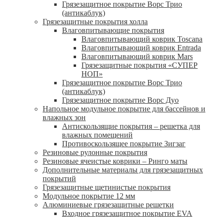
Грязезащитное покрытие Ворс Трио
(антикаблук)
Грязезащитные покрытия холла
Влаговпитывающие покрытия
Влаговпитывающий коврик Toscana
Влаговпитывающий коврик Entrada
Влаговпитывающий коврик Mars
Грязезащитные покрытия «СУПЕР
НОП»
Грязезащитное покрытие Ворс Трио
(антикаблук)
Грязезащитное покрытие Ворс Дуо
Напольное модульное покрытие для бассейнов и
влажных зон
Антискользящие покрытия – решетка для
влажных помещений
Противоскользящее покрытие Зигзаг
Резиновые рулонные покрытия
Резиновые ячеистые коврики – Ринго маты
Дополнительные материалы для грязезащитных
покрытий
Грязезащитные щетинистые покрытия
Модульное покрытие 12 мм
Алюминиевые грязезащитные решетки
Входное грязезащитное покрытие EVA