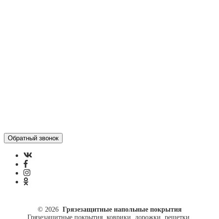
Статьи
Контакты
Отзывы
Политика конфиденциальности
ул. Кусковая, 20
8(499)964-52-51
84999645251@mail.ru
© 2026
Грязезащитные напольные покрытия
Грязезащитные покрытия, коврики, дорожки, решетки.