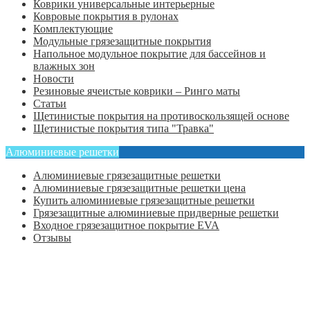
Коврики универсальные интерьерные
Ковровые покрытия в рулонах
Комплектующие
Модульные грязезащитные покрытия
Напольное модульное покрытие для бассейнов и
влажных зон
Новости
Резиновые ячеистые коврики – Ринго маты
Статьи
Щетинистые покрытия на противоскользящей основе
Щетинистые покрытия типа "Травка"
Алюминиевые решетки
Алюминиевые грязезащитные решетки
Алюминиевые грязезащитные решетки цена
Купить алюминиевые грязезащитные решетки
Грязезащитные алюминиевые придверные решетки
Входное грязезащитное покрытие EVA
Отзывы
Главная
Оформить заказ
Статьи
Контакты