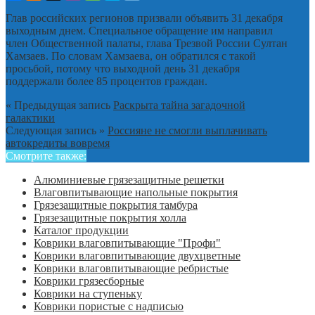
Глав российских регионов призвали объявить 31 декабря
выходным днем. Специальное обращение им направил
член Общественной палаты, глава Трезвой России Султан
Хамзаев. По словам Хамзаева, он обратился с такой
просьбой, потому что выходной день 31 декабря
поддержали более 85 процентов граждан.
« Предыдущая запись
Раскрыта тайна загадочной
галактики
Следующая запись »
Россияне не смогли выплачивать
автокредиты вовремя
Смотрите также:
Алюминиевые грязезащитные решетки
Влаговпитывающие напольные покрытия
Грязезащитные покрытия тамбура
Грязезащитные покрытия холла
Каталог продукции
Коврики влаговпитывающие "Профи"
Коврики влаговпитывающие двухцветные
Коврики влаговпитывающие ребристые
Коврики грязесборные
Коврики на ступеньку
Коврики пористые с надписью