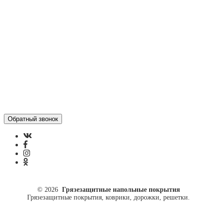
Отзывы
Политика конфиденциальности
ул. Кусковая, 20
8(499)964-52-51
84999645251@mail.ru
© 2026
Грязезащитные напольные покрытия
Грязезащитные покрытия, коврики, дорожки, решетки.