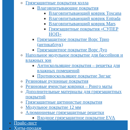
Грязезащитные покрытия холла
Влаговпитывающие покрытия
Влаговпитывающий коврик Toscana
Влаговпитывающий коврик Entrada
Влаговпитывающий коврик Mars
Грязезащитные покрытия «СУПЕР
НОП»
Грязезащитное покрытие Ворс Трио
(антикаблук)
Грязезащитное покрытие Ворс Дуо
Напольное модульное покрытие для бассейнов и
влажных зон
Антискользящие покрытия – решетка для
влажных помещений
Противоскользящее покрытие Зигзаг
Резиновые рулонные покрытия
Резиновые ячеистые коврики – Ринго маты
Дополнительные материалы для грязезащитных
покрытий
Грязезащитные щетинистые покрытия
Модульное покрытие 12 мм
Алюминиевые грязезащитные решетки
Входное грязезащитное покрытие EVA
Прайс-лист
Хиты-продаж