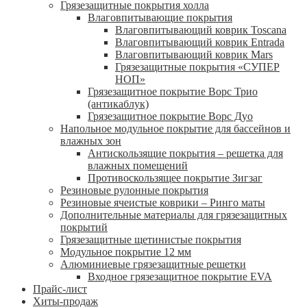
Грязезащитные покрытия холла
Влаговпитывающие покрытия
Влаговпитывающий коврик Toscana
Влаговпитывающий коврик Entrada
Влаговпитывающий коврик Mars
Грязезащитные покрытия «СУПЕР
НОП»
Грязезащитное покрытие Ворс Трио
(антикаблук)
Грязезащитное покрытие Ворс Дуо
Напольное модульное покрытие для бассейнов и
влажных зон
Антискользящие покрытия – решетка для
влажных помещений
Противоскользящее покрытие Зигзаг
Резиновые рулонные покрытия
Резиновые ячеистые коврики – Ринго маты
Дополнительные материалы для грязезащитных
покрытий
Грязезащитные щетинистые покрытия
Модульное покрытие 12 мм
Алюминиевые грязезащитные решетки
Входное грязезащитное покрытие EVA
Прайс-лист
Хиты-продаж