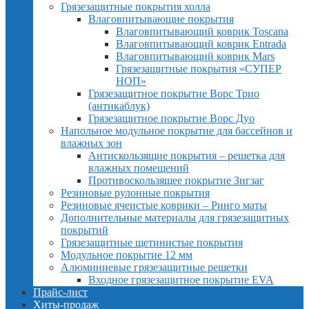
Грязезащитные покрытия холла
Влаговпитывающие покрытия
Влаговпитывающий коврик Toscana
Влаговпитывающий коврик Entrada
Влаговпитывающий коврик Mars
Грязезащитные покрытия «СУПЕР
НОП»
Грязезащитное покрытие Ворс Трио
(антикаблук)
Грязезащитное покрытие Ворс Дуо
Напольное модульное покрытие для бассейнов и
влажных зон
Антискользящие покрытия – решетка для
влажных помещений
Противоскользящее покрытие Зигзаг
Резиновые рулонные покрытия
Резиновые ячеистые коврики – Ринго маты
Дополнительные материалы для грязезащитных
покрытий
Грязезащитные щетинистые покрытия
Модульное покрытие 12 мм
Алюминиевые грязезащитные решетки
Входное грязезащитное покрытие EVA
Прайс-лист
Хиты-продаж