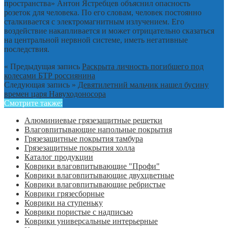
пространства» Антон Ястребцев объяснил опасность
розеток для человека. По его словам, человек постоянно
сталкивается с электромагнитным излучением. Его
воздействие накапливается и может отрицательно сказаться
на центральной нервной системе, иметь негативные
последствия.
« Предыдущая запись
Раскрыта личность погибшего под
колесами БТР россиянина
Следующая запись »
Девятилетний мальчик нашел бусину
времен царя Навуходоносора
Смотрите также:
Алюминиевые грязезащитные решетки
Влаговпитывающие напольные покрытия
Грязезащитные покрытия тамбура
Грязезащитные покрытия холла
Каталог продукции
Коврики влаговпитывающие "Профи"
Коврики влаговпитывающие двухцветные
Коврики влаговпитывающие ребристые
Коврики грязесборные
Коврики на ступеньку
Коврики пористые с надписью
Коврики универсальные интерьерные