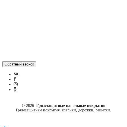
Политика конфиденциальности
ул. Кусковая, 20
8(499)964-52-51
84999645251@mail.ru
© 2026
Грязезащитные напольные покрытия
Грязезащитные покрытия, коврики, дорожки, решетки.