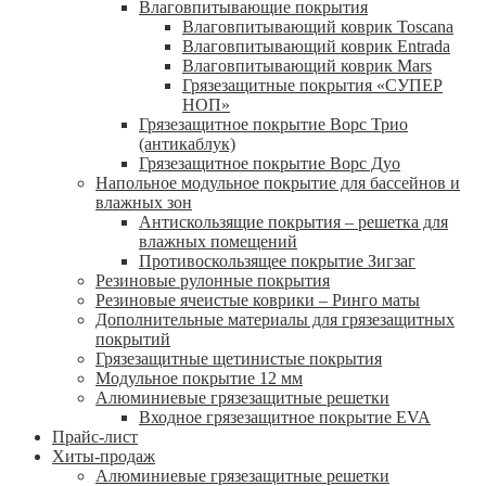
Влаговпитывающие покрытия
Влаговпитывающий коврик Toscana
Влаговпитывающий коврик Entrada
Влаговпитывающий коврик Mars
Грязезащитные покрытия «СУПЕР
НОП»
Грязезащитное покрытие Ворс Трио
(антикаблук)
Грязезащитное покрытие Ворс Дуо
Напольное модульное покрытие для бассейнов и
влажных зон
Антискользящие покрытия – решетка для
влажных помещений
Противоскользящее покрытие Зигзаг
Резиновые рулонные покрытия
Резиновые ячеистые коврики – Ринго маты
Дополнительные материалы для грязезащитных
покрытий
Грязезащитные щетинистые покрытия
Модульное покрытие 12 мм
Алюминиевые грязезащитные решетки
Входное грязезащитное покрытие EVA
Прайс-лист
Хиты-продаж
Алюминиевые грязезащитные решетки