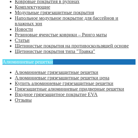
Ковровые покрытия в рулонах
Комплектующие
Модульные грязезащитные покрытия
Напольное модульное покрытие для бассейнов и
влажных зон
Новости
Резиновые ячеистые коврики – Ринго маты
Статьи
Щетинистые покрытия на противоскользящей основе
Щетинистые покрытия типа "Травка"
Алюминиевые решетки
Алюминиевые грязезащитные решетки
Алюминиевые грязезащитные решетки цена
Купить алюминиевые грязезащитные решетки
Грязезащитные алюминиевые придверные решетки
Входное грязезащитное покрытие EVA
Отзывы
Главная
Оформить заказ
Статьи
Контакты
Отзывы