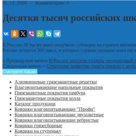
01. 12. 2020 · Комментарии: 0 ·
Десятки тысяч российских шк
В России 38 тысяч школ получили субсидии на горячее питани
России остается 300 школ, в которых горячее питание пока орг
« Предыдущая запись
В России захотели создать «водородный 
Следующая запись »
Стратегию развития спорта связали с ант
Смотрите также:
Алюминиевые грязезащитные решетки
Влаговпитывающие напольные покрытия
Грязезащитные покрытия тамбура
Грязезащитные покрытия холла
Каталог продукции
Коврики влаговпитывающие "Профи"
Коврики влаговпитывающие двухцветные
Коврики влаговпитывающие ребристые
Коврики грязесборные
Коврики на ступеньку