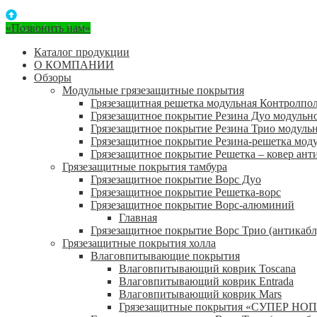
«Позвонить нам»
Каталог продукции
О КОМПАНИИ
Обзоры
Модульные грязезащитные покрытия
Грязезащитная решетка модульная Контролпо
Грязезащитное покрытие Резина Дуо модульн
Грязезащитное покрытие Резина Трио модуль
Грязезащитное покрытие Резина-решетка мод
Грязезащитное покрытие Решетка – ковер ант
Грязезащитные покрытия тамбура
Грязезащитное покрытие Ворс Дуо
Грязезащитное покрытие Решетка-ворс
Грязезащитное покрытие Ворс-алюминий
Главная
Грязезащитное покрытие Ворс Трио (антикабл
Грязезащитные покрытия холла
Влаговпитывающие покрытия
Влаговпитывающий коврик Toscana
Влаговпитывающий коврик Entrada
Влаговпитывающий коврик Mars
Грязезащитные покрытия «СУПЕР НОП