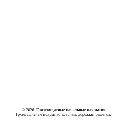
ул. Кусковая, 20
8(499)964-52-51
84999645251@mail.ru
© 2026
Грязезащитные напольные покрытия
Грязезащитные покрытия, коврики, дорожки, решетки.