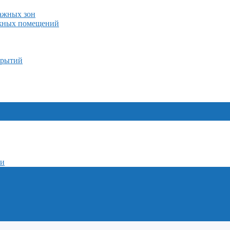
лажных зон
ажных помещений
крытий
ми