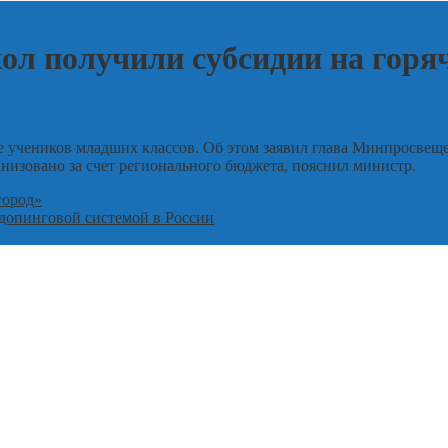
ол получили субсидии на горя
е учеников младших классов. Об этом заявил глава Минпросвеще
анизовано за счет регионального бюджета, пояснил министр.
город»
идопинговой системой в России