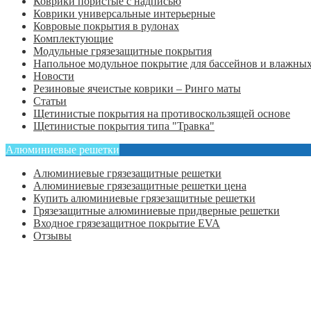
Коврики пористые с надписью
Коврики универсальные интерьерные
Ковровые покрытия в рулонах
Комплектующие
Модульные грязезащитные покрытия
Напольное модульное покрытие для бассейнов и влажных
Новости
Резиновые ячеистые коврики – Ринго маты
Статьи
Щетинистые покрытия на противоскользящей основе
Щетинистые покрытия типа "Травка"
Алюминиевые решетки
Алюминиевые грязезащитные решетки
Алюминиевые грязезащитные решетки цена
Купить алюминиевые грязезащитные решетки
Грязезащитные алюминиевые придверные решетки
Входное грязезащитное покрытие EVA
Отзывы
Главная
Оформить заказ
Статьи
Контакты
Отзывы