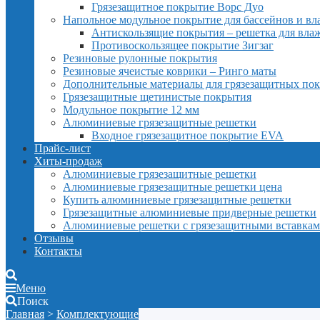
Грязезащитное покрытие Ворс Дуо
Напольное модульное покрытие для бассейнов и в
Антискользящие покрытия – решетка для вл
Противоскользящее покрытие Зигзаг
Резиновые рулонные покрытия
Резиновые ячеистые коврики – Ринго маты
Дополнительные материалы для грязезащитных по
Грязезащитные щетинистые покрытия
Модульное покрытие 12 мм
Алюминиевые грязезащитные решетки
Входное грязезащитное покрытие EVA
Прайс-лист
Хиты-продаж
Алюминиевые грязезащитные решетки
Алюминиевые грязезащитные решетки цена
Купить алюминиевые грязезащитные решетки
Грязезащитные алюминиевые придверные решетки
Алюминиевые решетки с грязезащитными вставка
Отзывы
Контакты
Меню
Поиск
Главная
>
Комплектующие