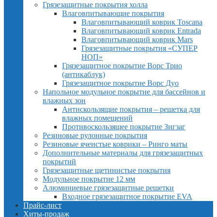
Грязезащитные покрытия холла
Влаговпитывающие покрытия
Влаговпитывающий коврик Toscana
Влаговпитывающий коврик Entrada
Влаговпитывающий коврик Mars
Грязезащитные покрытия «СУПЕР
НОП»
Грязезащитное покрытие Ворс Трио
(антикаблук)
Грязезащитное покрытие Ворс Дуо
Напольное модульное покрытие для бассейнов и
влажных зон
Антискользящие покрытия – решетка для
влажных помещений
Противоскользящее покрытие Зигзаг
Резиновые рулонные покрытия
Резиновые ячеистые коврики – Ринго маты
Дополнительные материалы для грязезащитных
покрытий
Грязезащитные щетинистые покрытия
Модульное покрытие 12 мм
Алюминиевые грязезащитные решетки
Входное грязезащитное покрытие EVA
Прайс-лист
Хиты-продаж