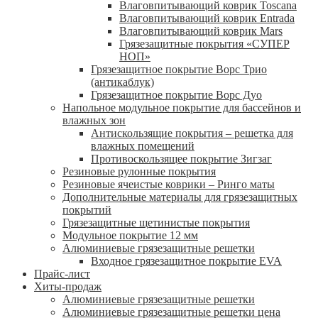
Влаговпитывающий коврик Toscana
Влаговпитывающий коврик Entrada
Влаговпитывающий коврик Mars
Грязезащитные покрытия «СУПЕР
НОП»
Грязезащитное покрытие Ворс Трио
(антикаблук)
Грязезащитное покрытие Ворс Дуо
Напольное модульное покрытие для бассейнов и
влажных зон
Антискользящие покрытия – решетка для
влажных помещений
Противоскользящее покрытие Зигзаг
Резиновые рулонные покрытия
Резиновые ячеистые коврики – Ринго маты
Дополнительные материалы для грязезащитных
покрытий
Грязезащитные щетинистые покрытия
Модульное покрытие 12 мм
Алюминиевые грязезащитные решетки
Входное грязезащитное покрытие EVA
Прайс-лист
Хиты-продаж
Алюминиевые грязезащитные решетки
Алюминиевые грязезащитные решетки цена