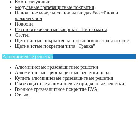
Комплектующие
Модульные грязезащитные покрытия
Напольное модульное покрытие для бассейнов и
влажных зон
Новости
Резиновые ячеистые коврики – Ринго маты
Статьи
Щетинистые покрытия на противоскользящей основе
Щетинистые покрытия типа "Травка"
Алюминиевые решетки
Алюминиевые грязезащитные решетки
Алюминиевые грязезащитные решетки цена
Купить алюминиевые грязезащитные решетки
Грязезащитные алюминиевые придверные решетки
Входное грязезащитное покрытие EVA
Отзывы
Главная
Оформить заказ
Статьи
Контакты
Отзывы
Политика конфиденциальности