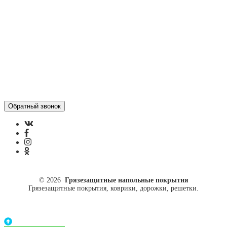
ул. Кусковая, 20
8(499)964-52-51
84999645251@mail.ru
© 2026
Грязезащитные напольные покрытия
Грязезащитные покрытия, коврики, дорожки, решетки.