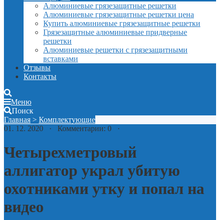
Алюминиевые грязезащитные решетки
Алюминиевые грязезащитные решетки цена
Купить алюминиевые грязезащитные решетки
Грязезащитные алюминиевые придверные
решетки
Алюминиевые решетки с грязезащитными
вставками
Отзывы
Контакты
Меню
Поиск
Главная
>
Комплектующие
01. 12. 2020 · Комментарии: 0 ·
Четырехметровый
аллигатор украл убитую
охотниками утку и попал на
видео