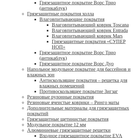
Грязезащитное покрытие Ворс Трио
(антикаблук)
Грязезащитные покрытия холла
Влаговпитывающие покрытия
Влаговпитывающий коврик Toscana
Влаговпитывающий коврик Entrada
Влаговпитывающий коврик Mars
Грязезащитные покрытия «СУПЕР
НОП»
Грязезащитное покрытие Ворс Трио
(антикаблук)
Грязезащитное покрытие Ворс Дуо
Напольное модульное покрытие для бассейнов и
влажных зон
Антискользящие покрытия – решетка для
влажных помещений
Противоскользящее покрытие Зигзаг
Резиновые рулонные покрытия
Резиновые ячеистые коврики – Ринго маты
Дополнительные материалы для грязезащитных
покрытий
Грязезащитные щетинистые покрытия
Модульное покрытие 12 мм
Алюминиевые грязезащитные решетки
Входное грязезащитное покрытие EVA