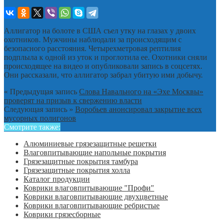
Аллигатор на болоте в США съел утку на глазах у двоих
охотников. Мужчины наблюдали за происходящим с
безопасного расстояния. Четырехметровая рептилия
подплыла к одной из уток и проглотила ее. Охотники сняли
происходящее на видео и опубликовали запись в соцсетях.
Они рассказали, что аллигатор забрал убитую ими добычу.
« Предыдущая запись
Слова Навального на «Эхе Москвы»
проверят на призыв к свержению власти
Следующая запись »
Воробьев анонсировал закрытие всех
мусорных полигонов
Смотрите также:
Алюминиевые грязезащитные решетки
Влаговпитывающие напольные покрытия
Грязезащитные покрытия тамбура
Грязезащитные покрытия холла
Каталог продукции
Коврики влаговпитывающие "Профи"
Коврики влаговпитывающие двухцветные
Коврики влаговпитывающие ребристые
Коврики грязесборные