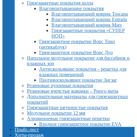
Грязезащитные покрытия холла
Влаговпитывающие покрытия
Влаговпитывающий коврик Toscana
Влаговпитывающий коврик Entrada
Влаговпитывающий коврик Mars
Грязезащитные покрытия «СУПЕР
НОП»
Грязезащитное покрытие Ворс Трио
(антикаблук)
Грязезащитное покрытие Ворс Дуо
Напольное модульное покрытие для бассейнов и
влажных зон
Антискользящие покрытия – решетка для
влажных помещений
Противоскользящее покрытие Зигзаг
Резиновые рулонные покрытия
Резиновые ячеистые коврики – Ринго маты
Дополнительные материалы для грязезащитных
покрытий
Грязезащитные щетинистые покрытия
Модульное покрытие 12 мм
Алюминиевые грязезащитные решетки
Входное грязезащитное покрытие EVA
Прайс-лист
Хиты-продаж