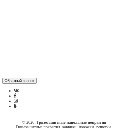
Статьи
Контакты
Отзывы
Политика конфиденциальности
ул. Кусковая, 20
8(499)964-52-51
84999645251@mail.ru
© 2026
Грязезащитные напольные покрытия
Грязезащитные покрытия, коврики, дорожки, решетки.