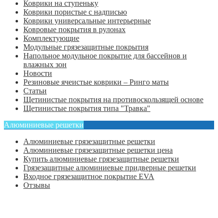
Коврики на ступеньку
Коврики пористые с надписью
Коврики универсальные интерьерные
Ковровые покрытия в рулонах
Комплектующие
Модульные грязезащитные покрытия
Напольное модульное покрытие для бассейнов и
влажных зон
Новости
Резиновые ячеистые коврики – Ринго маты
Статьи
Щетинистые покрытия на противоскользящей основе
Щетинистые покрытия типа "Травка"
Алюминиевые решетки
Алюминиевые грязезащитные решетки
Алюминиевые грязезащитные решетки цена
Купить алюминиевые грязезащитные решетки
Грязезащитные алюминиевые придверные решетки
Входное грязезащитное покрытие EVA
Отзывы
Главная
Оформить заказ