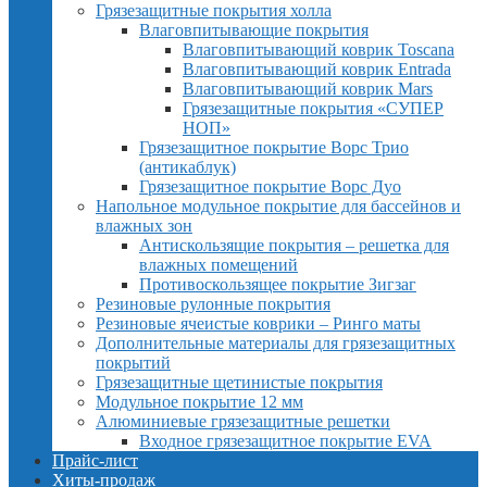
Грязезащитные покрытия холла
Влаговпитывающие покрытия
Влаговпитывающий коврик Toscana
Влаговпитывающий коврик Entrada
Влаговпитывающий коврик Mars
Грязезащитные покрытия «СУПЕР
НОП»
Грязезащитное покрытие Ворс Трио
(антикаблук)
Грязезащитное покрытие Ворс Дуо
Напольное модульное покрытие для бассейнов и
влажных зон
Антискользящие покрытия – решетка для
влажных помещений
Противоскользящее покрытие Зигзаг
Резиновые рулонные покрытия
Резиновые ячеистые коврики – Ринго маты
Дополнительные материалы для грязезащитных
покрытий
Грязезащитные щетинистые покрытия
Модульное покрытие 12 мм
Алюминиевые грязезащитные решетки
Входное грязезащитное покрытие EVA
Прайс-лист
Хиты-продаж