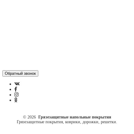
Отзывы
Политика конфиденциальности
ул. Кусковая, 20
8(499)964-52-51
84999645251@mail.ru
© 2026
Грязезащитные напольные покрытия
Грязезащитные покрытия, коврики, дорожки, решетки.