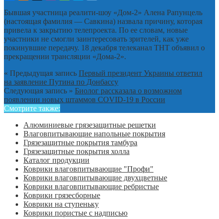
Бывшая участница реалити-шоу «Дом-2» Алена Рапунцель
(настоящая фамилия — Савкина) назвала причину, которая
привела к закрытию телепроекта. По ее словам, новые
участники не смогли заинтересовать зрителей, как уже
покинувшие передачу. 18 декабря телеканал ТНТ объявил о
прекращении трансляции «Дома-2».
« Предыдущая запись
Первый президент Украины ответил
на заявление Путина по Донбассу
Следующая запись »
Биолог рассказала о возможном
появлении новых штаммов COVID-19 в России
Смотрите также:
Алюминиевые грязезащитные решетки
Влаговпитывающие напольные покрытия
Грязезащитные покрытия тамбура
Грязезащитные покрытия холла
Каталог продукции
Коврики влаговпитывающие "Профи"
Коврики влаговпитывающие двухцветные
Коврики влаговпитывающие ребристые
Коврики грязесборные
Коврики на ступеньку
Коврики пористые с надписью