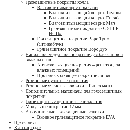
Грязезащитные покрытия холла
Влаговпитывающие покрытия
Влаговпитывающий коврик Toscana
Влаговпитывающий коврик Entrada
Влаговпитывающий коврик Mars
Грязезащитные покрытия «СУПЕР
НОП»
Грязезащитное покрытие Ворс Трио
(антикаблук)
Грязезащитное покрытие Ворс Дуо
Напольное модульное покрытие для бассейнов и
влажных зон
Антискользящие покрытия – решетка для
влажных помещений
Противоскользящее покрытие Зигзаг
Резиновые рулонные покрытия
Резиновые ячеистые коврики – Ринго маты
Дополнительные материалы для грязезащитных
покрытий
Грязезащитные щетинистые покрытия
Модульное покрытие 12 мм
Алюминиевые грязезащитные решетки
Входное грязезащитное покрытие EVA
Прайс-лист
Хиты-продаж