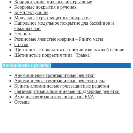
Коврики универсальные интерьерные
Ковровые покрытия в рулонах
Комплектующие
Модульные грязезащитные покрытия
Напольное модульное покрытие для бассейнов и
влажных зон
Новости
Резиновые ячеистые коврики – Ринго маты
Статьи
Щетинистые покрытия на противоскользящей основе
Щетинистые покрытия типа "Травка"
Алюминиевые решетки
Алюминиевые грязезащитные решетки
Алюминиевые грязезащитные решетки цена
Купить алюминиевые грязезащитные решетки
Грязезащитные алюминиевые придверные решетки
Входное грязезащитное покрытие EVA
Отзывы
Главная
Оформить заказ
Статьи
Контакты