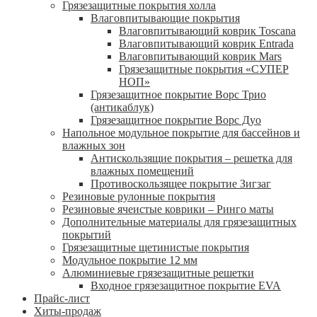
Грязезащитные покрытия холла
Влаговпитывающие покрытия
Влаговпитывающий коврик Toscana
Влаговпитывающий коврик Entrada
Влаговпитывающий коврик Mars
Грязезащитные покрытия «СУПЕР
НОП»
Грязезащитное покрытие Ворс Трио
(антикаблук)
Грязезащитное покрытие Ворс Дуо
Напольное модульное покрытие для бассейнов и
влажных зон
Антискользящие покрытия – решетка для
влажных помещений
Противоскользящее покрытие Зигзаг
Резиновые рулонные покрытия
Резиновые ячеистые коврики – Ринго маты
Дополнительные материалы для грязезащитных
покрытий
Грязезащитные щетинистые покрытия
Модульное покрытие 12 мм
Алюминиевые грязезащитные решетки
Входное грязезащитное покрытие EVA
Прайс-лист
Хиты-продаж