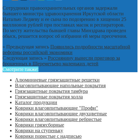
Сотрудники правоохранительных органов задержали
бывшего министра здравоохранения Иркутской области
Наталью Ледяеву и ее сына по подозрению в хищении 25
миллионов рублей при поставках масок и респираторов.
По месту жительства бывшей главы Минздрава проведен
обыск, решается вопрос об избрании ей меры пресечения.
« Предыдущая запись
Появились подробности масштабной
реформы российской экономики
Следующая запись »
Россиянину вынесли приговор за
брошенных в Шереметьево маленьких детей
Смотрите также:
Алюминиевые грязезащитные решетки
Влаговпитывающие напольные покрытия
Грязезащитные покрытия тамбура
Грязезащитные покрытия холла
Каталог продукции
Коврики влаговпитывающие "Профи"
Коврики влаговпитывающие двухцветные
Коврики влаговпитывающие ребристые
Коврики грязесборные
Коврики на ступеньку
Коврики пористые с надписью