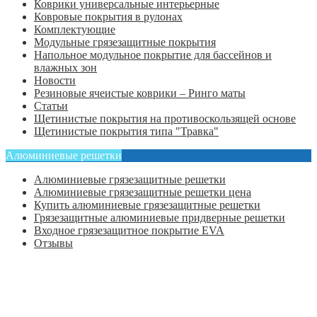
Коврики универсальные интерьерные
Ковровые покрытия в рулонах
Комплектующие
Модульные грязезащитные покрытия
Напольное модульное покрытие для бассейнов и
влажных зон
Новости
Резиновые ячеистые коврики – Ринго маты
Статьи
Щетинистые покрытия на противоскользящей основе
Щетинистые покрытия типа "Травка"
Алюминиевые решетки
Алюминиевые грязезащитные решетки
Алюминиевые грязезащитные решетки цена
Купить алюминиевые грязезащитные решетки
Грязезащитные алюминиевые придверные решетки
Входное грязезащитное покрытие EVA
Отзывы
Главная
Оформить заказ
Статьи
Контакты