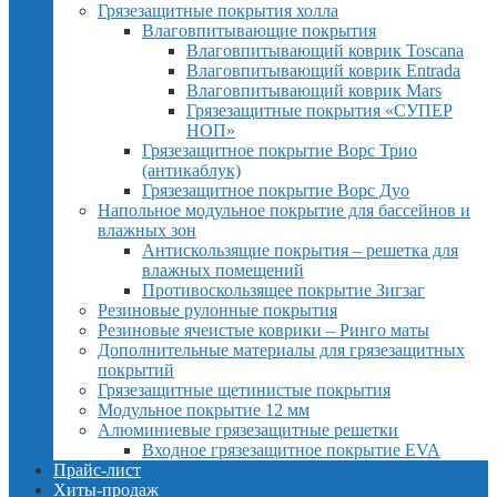
Грязезащитные покрытия холла
Влаговпитывающие покрытия
Влаговпитывающий коврик Toscana
Влаговпитывающий коврик Entrada
Влаговпитывающий коврик Mars
Грязезащитные покрытия «СУПЕР
НОП»
Грязезащитное покрытие Ворс Трио
(антикаблук)
Грязезащитное покрытие Ворс Дуо
Напольное модульное покрытие для бассейнов и
влажных зон
Антискользящие покрытия – решетка для
влажных помещений
Противоскользящее покрытие Зигзаг
Резиновые рулонные покрытия
Резиновые ячеистые коврики – Ринго маты
Дополнительные материалы для грязезащитных
покрытий
Грязезащитные щетинистые покрытия
Модульное покрытие 12 мм
Алюминиевые грязезащитные решетки
Входное грязезащитное покрытие EVA
Прайс-лист
Хиты-продаж