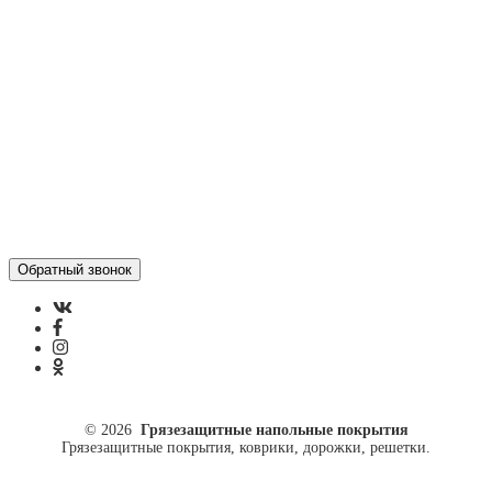
Отзывы
Политика конфиденциальности
ул. Кусковая, 20
8(499)964-52-51
84999645251@mail.ru
© 2026
Грязезащитные напольные покрытия
Грязезащитные покрытия, коврики, дорожки, решетки.