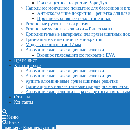
Грязезащитное покрытие Ворс Дуо
Напольное модульное покрытие для бассейнов и в
Антискользящие покрытия – решетка для вл
Противоскользящее покрытие Зигзаг
Резиновые рулонные покрытия
Резиновые ячеистые коврики – Ринго маты
Дополнительные материалы для грязезащитных по
Грязезащитные щетинистые покрытия
Модульное покрытие 12 мм
Алюминиевые грязезащитные решетки
Входное грязезащитное покрытие EVA
Прайс-лист
Хиты-продаж
Алюминиевые грязезащитные решетки
Алюминиевые грязезащитные решетки цена
Купить алюминиевые грязезащитные решетки
Грязезащитные алюминиевые придверные решетки
Алюминиевые решетки с грязезащитными вставка
Отзывы
Контакты
Меню
Поиск
Главная
>
Комплектующие