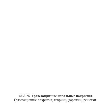
ул. Кусковая, 20
8(499)964-52-51
84999645251@mail.ru
© 2026
Грязезащитные напольные покрытия
Грязезащитные покрытия, коврики, дорожки, решетки.