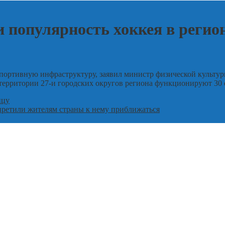
 популярность хоккея в регио
портивную инфраструктуру, заявил министр физической культу
а территории 27-и городских округов региона функционируют 30
ицу
претили жителям страны к нему приближаться