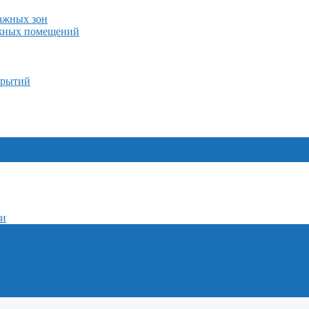
лажных зон
ажных помещений
крытий
ми