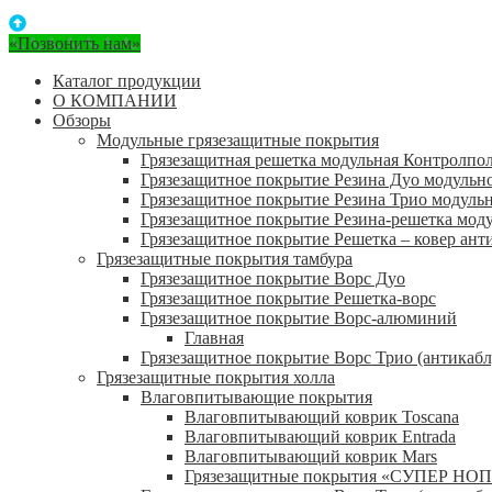
«Позвонить нам»
Каталог продукции
О КОМПАНИИ
Обзоры
Модульные грязезащитные покрытия
Грязезащитная решетка модульная Контролпо
Грязезащитное покрытие Резина Дуо модульн
Грязезащитное покрытие Резина Трио модуль
Грязезащитное покрытие Резина-решетка мод
Грязезащитное покрытие Решетка – ковер ант
Грязезащитные покрытия тамбура
Грязезащитное покрытие Ворс Дуо
Грязезащитное покрытие Решетка-ворс
Грязезащитное покрытие Ворс-алюминий
Главная
Грязезащитное покрытие Ворс Трио (антикабл
Грязезащитные покрытия холла
Влаговпитывающие покрытия
Влаговпитывающий коврик Toscana
Влаговпитывающий коврик Entrada
Влаговпитывающий коврик Mars
Грязезащитные покрытия «СУПЕР НОП