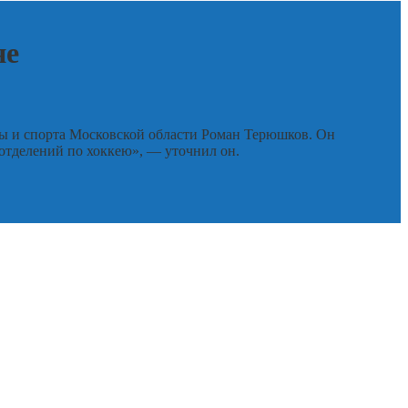
не
ры и спорта Московской области Роман Терюшков. Он
 отделений по хоккею», — уточнил он.