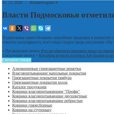
01. 12. 2020 · Комментарии: 0 ·
Власти Подмосковья отметили
Подмосковье имеет большие хоккейные традиции и развитую с
отметил популярность этого вида спорта среди населения. «Н
« Предыдущая запись
Россия обвалила мировые цены на пшен
Следующая запись »
Китайцы купили остров в Австралии и за
Смотрите также:
Алюминиевые грязезащитные решетки
Влаговпитывающие напольные покрытия
Грязезащитные покрытия тамбура
Грязезащитные покрытия холла
Каталог продукции
Коврики влаговпитывающие "Профи"
Коврики влаговпитывающие двухцветные
Коврики влаговпитывающие ребристые
Коврики грязесборные
Коврики на ступеньку