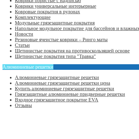
Коврики пористые с надписью
Коврики универсальные интерьерные
Ковровые покрытия в рулонах
Комплектующие
Модульные грязезащитные покрытия
Напольное модульное покрытие для бассейнов и влажных
Новости
Резиновые ячеистые коврики – Ринго маты
Статьи
Щетинистые покрытия на противоскользящей основе
Щетинистые покрытия типа "Травка"
Алюминиевые решетки
Алюминиевые грязезащитные решетки
Алюминиевые грязезащитные решетки цена
Купить алюминиевые грязезащитные решетки
Грязезащитные алюминиевые придверные решетки
Входное грязезащитное покрытие EVA
Отзывы
Главная
Оформить заказ
Статьи
Контакты
Отзывы