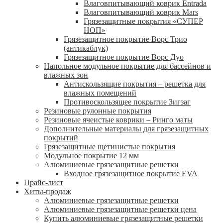
Влаговпитывающий коврик Entrada
Влаговпитывающий коврик Mars
Грязезащитные покрытия «СУПЕР
НОП»
Грязезащитное покрытие Ворс Трио
(антикаблук)
Грязезащитное покрытие Ворс Дуо
Напольное модульное покрытие для бассейнов и
влажных зон
Антискользящие покрытия – решетка для
влажных помещений
Противоскользящее покрытие Зигзаг
Резиновые рулонные покрытия
Резиновые ячеистые коврики – Ринго маты
Дополнительные материалы для грязезащитных
покрытий
Грязезащитные щетинистые покрытия
Модульное покрытие 12 мм
Алюминиевые грязезащитные решетки
Входное грязезащитное покрытие EVA
Прайс-лист
Хиты-продаж
Алюминиевые грязезащитные решетки
Алюминиевые грязезащитные решетки цена
Купить алюминиевые грязезащитные решетки