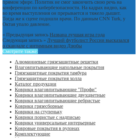
прямом эфире. Политик не смог закончить свою речь на
конференции по кибербезопасности. На кадрах видно, как
во время выступления он прерывается и тяжело дышит.
Тогда же к сцене подошли врачи. По данным CNN Turk, у
Октая упало давление.
« Предыдущая запись
Названа лучшая игра года
Следующая запись »
Лучший футболист России высказался
о скандале с интимным видео Дзюбы
Смотрите также:
Алюминиевые грязезащитные решетки
Влаговпитывающие напольные покрытия
Грязезащитные покрытия тамбура
Грязезащитные покрытия холла
Каталог продукции
Коврики влаговпитывающие "Профи"
Коврики влаговпитывающие двухцветные
Коврики влаговпитывающие ребристые
Коврики грязесборные
Коврики на ступеньку
Коврики пористые с надписью
Коврики универсальные интерьерные
Ковровые покрытия в рулонах
Комплектующие