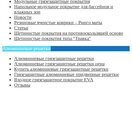
Модульные грязезащитные покрытия
Напольное модульное покрытие для бассейнов и
влажных зон
Новости
Резиновые ячеистые коврики – Ринго маты
Статьи
Щетинистые покрытия на противоскользящей основе
Щетинистые покрытия типа "Травка"
Алюминиевые решетки
Алюминиевые грязезащитные решетки
Алюминиевые грязезащитные решетки цена
Купить алюминиевые грязезащитные решетки
Грязезащитные алюминиевые придверные решетки
Входное грязезащитное покрытие EVA
Отзывы
Главная
Оформить заказ
Статьи
Контакты
Отзывы
Политика конфиденциальности