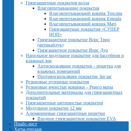
Грязезащитные покрытия холла
Влаговпитывающие покрытия
Влаговпитывающий коврик Toscana
Влаговпитывающий коврик Entrada
Влаговпитывающий коврик Mars
Грязезащитные покрытия «СУПЕР
НОП»
Грязезащитное покрытие Ворс Трио
(антикаблук)
Грязезащитное покрытие Ворс Дуо
Напольное модульное покрытие для бассейнов и
влажных зон
Антискользящие покрытия – решетка для
влажных помещений
Противоскользящее покрытие Зигзаг
Резиновые рулонные покрытия
Резиновые ячеистые коврики – Ринго маты
Дополнительные материалы для грязезащитных
покрытий
Грязезащитные щетинистые покрытия
Модульное покрытие 12 мм
Алюминиевые грязезащитные решетки
Входное грязезащитное покрытие EVA
Прайс-лист
Хиты-продаж