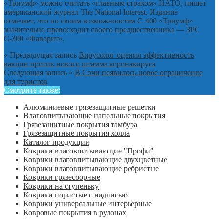
«Триумф» можно считать «главным страхом» НАТО, пишет
американский журнал The National Interest. Издание
отмечает, что по своим возможноостям С-400 «Триумф»
значительно превосходит своего предшественника — ЗРС
С-300 «Фаворит».
« Предыдущая запись
Вирусолог оценил эффективность
вакцин против нового штамма коронавируса
Следующая запись »
В Сочи появилось новое ограничение
для туристов
Смотрите также:
Алюминиевые грязезащитные решетки
Влаговпитывающие напольные покрытия
Грязезащитные покрытия тамбура
Грязезащитные покрытия холла
Каталог продукции
Коврики влаговпитывающие "Профи"
Коврики влаговпитывающие двухцветные
Коврики влаговпитывающие ребристые
Коврики грязесборные
Коврики на ступеньку
Коврики пористые с надписью
Коврики универсальные интерьерные
Ковровые покрытия в рулонах