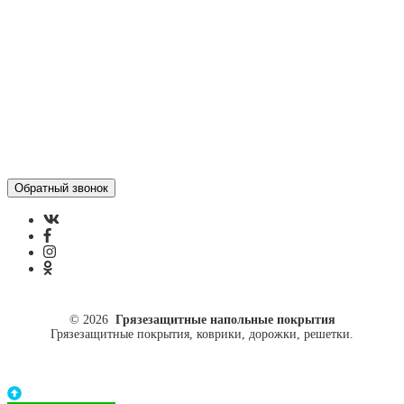
ул. Кусковая, 20
8(499)964-52-51
84999645251@mail.ru
© 2026
Грязезащитные напольные покрытия
Грязезащитные покрытия, коврики, дорожки, решетки.