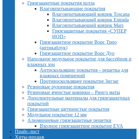
Грязезащитные покрытия холла
Влаговпитывающие покрытия
Влаговпитывающий коврик Toscana
Влаговпитывающий коврик Entrada
Влаговпитывающий коврик Mars
Грязезащитные покрытия «СУПЕР
НОП»
Грязезащитное покрытие Ворс Трио
(антикаблук)
Грязезащитное покрытие Ворс Дуо
Напольное модульное покрытие для бассейнов и
влажных зон
Антискользящие покрытия – решетка для
влажных помещений
Противоскользящее покрытие Зигзаг
Резиновые рулонные покрытия
Резиновые ячеистые коврики – Ринго маты
Дополнительные материалы для грязезащитных
покрытий
Грязезащитные щетинистые покрытия
Модульное покрытие 12 мм
Алюминиевые грязезащитные решетки
Входное грязезащитное покрытие EVA
Прайс-лист
Хиты-продаж