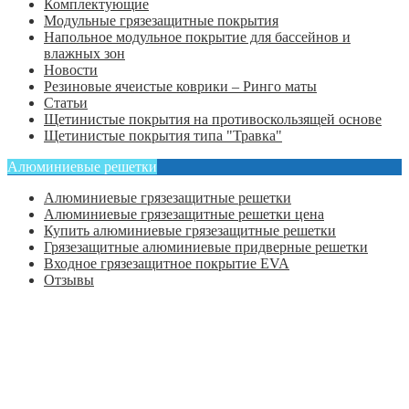
Комплектующие
Модульные грязезащитные покрытия
Напольное модульное покрытие для бассейнов и
влажных зон
Новости
Резиновые ячеистые коврики – Ринго маты
Статьи
Щетинистые покрытия на противоскользящей основе
Щетинистые покрытия типа "Травка"
Алюминиевые решетки
Алюминиевые грязезащитные решетки
Алюминиевые грязезащитные решетки цена
Купить алюминиевые грязезащитные решетки
Грязезащитные алюминиевые придверные решетки
Входное грязезащитное покрытие EVA
Отзывы
Главная
Оформить заказ
Статьи
Контакты
Отзывы
Политика конфиденциальности