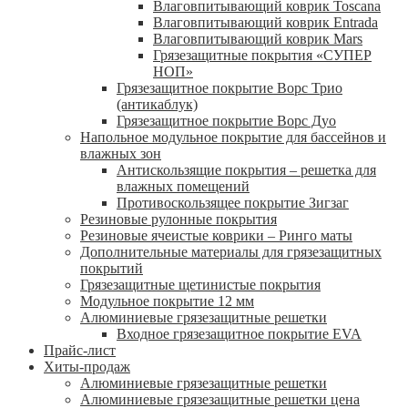
Влаговпитывающий коврик Toscana
Влаговпитывающий коврик Entrada
Влаговпитывающий коврик Mars
Грязезащитные покрытия «СУПЕР
НОП»
Грязезащитное покрытие Ворс Трио
(антикаблук)
Грязезащитное покрытие Ворс Дуо
Напольное модульное покрытие для бассейнов и
влажных зон
Антискользящие покрытия – решетка для
влажных помещений
Противоскользящее покрытие Зигзаг
Резиновые рулонные покрытия
Резиновые ячеистые коврики – Ринго маты
Дополнительные материалы для грязезащитных
покрытий
Грязезащитные щетинистые покрытия
Модульное покрытие 12 мм
Алюминиевые грязезащитные решетки
Входное грязезащитное покрытие EVA
Прайс-лист
Хиты-продаж
Алюминиевые грязезащитные решетки
Алюминиевые грязезащитные решетки цена