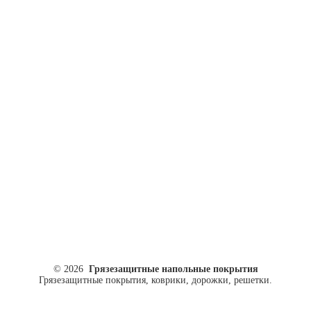
ул. Кусковая, 20
8(499)964-52-51
84999645251@mail.ru
© 2026
Грязезащитные напольные покрытия
Грязезащитные покрытия, коврики, дорожки, решетки.