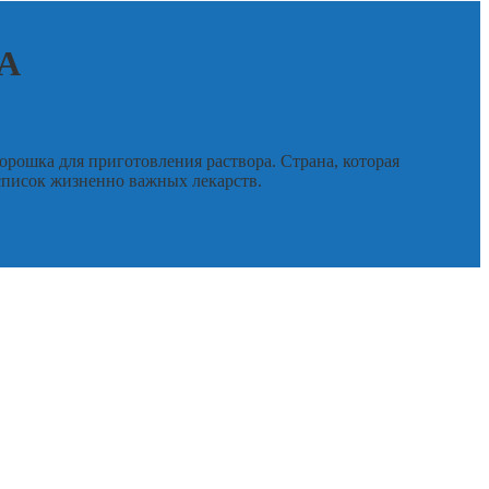
МА
рошка для приготовления раствора. Страна, которая
список жизненно важных лекарств.