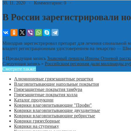
30. 11. 2020 · Комментарии: 0 ·
В России зарегистрировали н
Минздрав зарегистрировал препарат для лечения спинальной 
владеет регистрационным удостоверением на лекарство — Шве
« Предыдущая запись
Знакомый певицы Ирины Отиевой рассказ
Следующая запись »
Российским регионам дали миллиарды ру
Смотрите также:
Алюминиевые грязезащитные решетки
Влаговпитывающие напольные покрытия
Грязезащитные покрытия тамбура
Грязезащитные покрытия холла
Каталог продукции
Коврики влаговпитывающие "Профи"
Коврики влаговпитывающие двухцветные
Коврики влаговпитывающие ребристые
Коврики грязесборные
Коврики на ступеньку