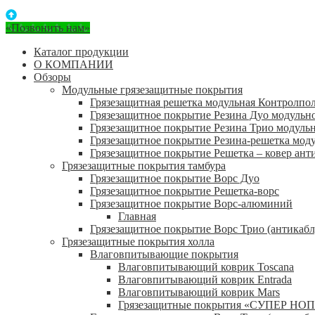
«Позвонить нам»
Каталог продукции
О КОМПАНИИ
Обзоры
Модульные грязезащитные покрытия
Грязезащитная решетка модульная Контролпо
Грязезащитное покрытие Резина Дуо модульн
Грязезащитное покрытие Резина Трио модуль
Грязезащитное покрытие Резина-решетка мод
Грязезащитное покрытие Решетка – ковер ант
Грязезащитные покрытия тамбура
Грязезащитное покрытие Ворс Дуо
Грязезащитное покрытие Решетка-ворс
Грязезащитное покрытие Ворс-алюминий
Главная
Грязезащитное покрытие Ворс Трио (антикабл
Грязезащитные покрытия холла
Влаговпитывающие покрытия
Влаговпитывающий коврик Toscana
Влаговпитывающий коврик Entrada
Влаговпитывающий коврик Mars
Грязезащитные покрытия «СУПЕР НОП