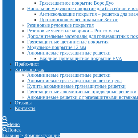
Грязезащитное покрытие Ворс Дуо
Напольное модульное покрытие для бассейнов и в
Антискользящие покрытия – решетка для вл
Противоскользящее покрытие Зигзаг
Резиновые рулонные покрытия
Резиновые ячеистые коврики – Ринго маты
Дополнительные материалы для грязезащитных по
Грязезащитные щетинистые покрытия
Модульное покрытие 12 мм
Алюминиевые грязезащитные решетки
Входное грязезащитное покрытие EVA
Прайс-лист
Хиты-продаж
Алюминиевые грязезащитные решетки
Алюминиевые грязезащитные решетки цена
Купить алюминиевые грязезащитные решетки
Грязезащитные алюминиевые придверные решетки
Алюминиевые решетки с грязезащитными вставка
Отзывы
Контакты
Меню
Поиск
Главная
>
Комплектующие