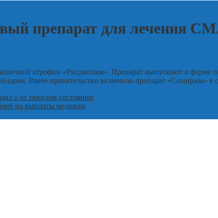
овый препарат для лечения С
мышечной атрофии «Рисдиплам». Препарат выпускают в форме по
йцария. Ранее правительство включило препарат «Спинраза» в 
ал о ее тяжелом состоянии
блей на выплаты медикам