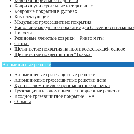
Коврики пористые с надписью
Коврики универсальные интерьерные
Ковровые покрытия в рулонах
Комплектующие
Модульные грязезащитные покрытия
Напольное модульное покрытие для бассейнов и влажных
Новости
Резиновые ячеистые коврики – Ринго маты
Статьи
Щетинистые покрытия на противоскользящей основе
Щетинистые покрытия типа "Травка"
Алюминиевые решетки
Алюминиевые грязезащитные решетки
Алюминиевые грязезащитные решетки цена
Купить алюминиевые грязезащитные решетки
Грязезащитные алюминиевые придверные решетки
Входное грязезащитное покрытие EVA
Отзывы
Главная
Оформить заказ
Статьи
Контакты
Отзывы