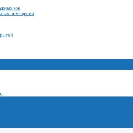
лажных зон
ажных помещений
крытий
ми