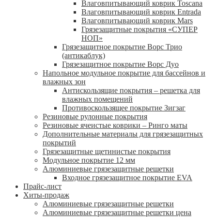
Влаговпитывающий коврик Toscana
Влаговпитывающий коврик Entrada
Влаговпитывающий коврик Mars
Грязезащитные покрытия «СУПЕР
НОП»
Грязезащитное покрытие Ворс Трио
(антикаблук)
Грязезащитное покрытие Ворс Дуо
Напольное модульное покрытие для бассейнов и
влажных зон
Антискользящие покрытия – решетка для
влажных помещений
Противоскользящее покрытие Зигзаг
Резиновые рулонные покрытия
Резиновые ячеистые коврики – Ринго маты
Дополнительные материалы для грязезащитных
покрытий
Грязезащитные щетинистые покрытия
Модульное покрытие 12 мм
Алюминиевые грязезащитные решетки
Входное грязезащитное покрытие EVA
Прайс-лист
Хиты-продаж
Алюминиевые грязезащитные решетки
Алюминиевые грязезащитные решетки цена