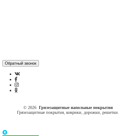
ул. Кусковая, 20
8(499)964-52-51
84999645251@mail.ru
© 2026
Грязезащитные напольные покрытия
Грязезащитные покрытия, коврики, дорожки, решетки.