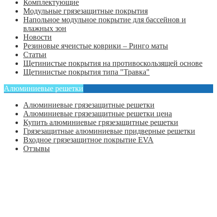
Комплектующие
Модульные грязезащитные покрытия
Напольное модульное покрытие для бассейнов и
влажных зон
Новости
Резиновые ячеистые коврики – Ринго маты
Статьи
Щетинистые покрытия на противоскользящей основе
Щетинистые покрытия типа "Травка"
Алюминиевые решетки
Алюминиевые грязезащитные решетки
Алюминиевые грязезащитные решетки цена
Купить алюминиевые грязезащитные решетки
Грязезащитные алюминиевые придверные решетки
Входное грязезащитное покрытие EVA
Отзывы
Главная
Оформить заказ
Статьи
Контакты
Отзывы
Политика конфиденциальности