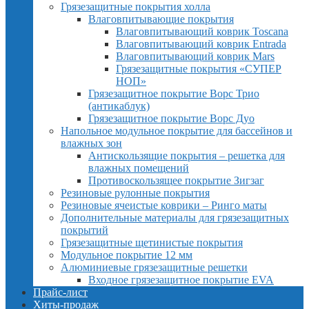
Грязезащитные покрытия холла
Влаговпитывающие покрытия
Влаговпитывающий коврик Toscana
Влаговпитывающий коврик Entrada
Влаговпитывающий коврик Mars
Грязезащитные покрытия «СУПЕР
НОП»
Грязезащитное покрытие Ворс Трио
(антикаблук)
Грязезащитное покрытие Ворс Дуо
Напольное модульное покрытие для бассейнов и
влажных зон
Антискользящие покрытия – решетка для
влажных помещений
Противоскользящее покрытие Зигзаг
Резиновые рулонные покрытия
Резиновые ячеистые коврики – Ринго маты
Дополнительные материалы для грязезащитных
покрытий
Грязезащитные щетинистые покрытия
Модульное покрытие 12 мм
Алюминиевые грязезащитные решетки
Входное грязезащитное покрытие EVA
Прайс-лист
Хиты-продаж