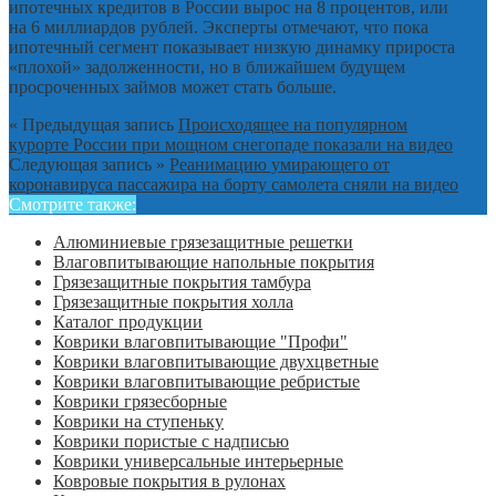
ипотечных кредитов в России вырос на 8 процентов, или
на 6 миллиардов рублей. Эксперты отмечают, что пока
ипотечный сегмент показывает низкую динамку прироста
«плохой» задолженности, но в ближайшем будущем
просроченных займов может стать больше.
« Предыдущая запись
Происходящее на популярном
курорте России при мощном снегопаде показали на видео
Следующая запись »
Реанимацию умирающего от
коронавируса пассажира на борту самолета сняли на видео
Смотрите также:
Алюминиевые грязезащитные решетки
Влаговпитывающие напольные покрытия
Грязезащитные покрытия тамбура
Грязезащитные покрытия холла
Каталог продукции
Коврики влаговпитывающие "Профи"
Коврики влаговпитывающие двухцветные
Коврики влаговпитывающие ребристые
Коврики грязесборные
Коврики на ступеньку
Коврики пористые с надписью
Коврики универсальные интерьерные
Ковровые покрытия в рулонах