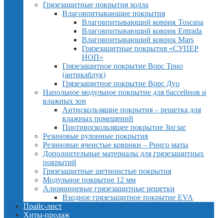
Грязезащитные покрытия холла
Влаговпитывающие покрытия
Влаговпитывающий коврик Toscana
Влаговпитывающий коврик Entrada
Влаговпитывающий коврик Mars
Грязезащитные покрытия «СУПЕР
НОП»
Грязезащитное покрытие Ворс Трио
(антикаблук)
Грязезащитное покрытие Ворс Дуо
Напольное модульное покрытие для бассейнов и
влажных зон
Антискользящие покрытия – решетка для
влажных помещений
Противоскользящее покрытие Зигзаг
Резиновые рулонные покрытия
Резиновые ячеистые коврики – Ринго маты
Дополнительные материалы для грязезащитных
покрытий
Грязезащитные щетинистые покрытия
Модульное покрытие 12 мм
Алюминиевые грязезащитные решетки
Входное грязезащитное покрытие EVA
Прайс-лист
Хиты-продаж