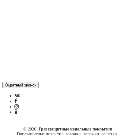
Статьи
Контакты
Отзывы
Политика конфиденциальности
ул. Кусковая, 20
8(499)964-52-51
84999645251@mail.ru
© 2026
Грязезащитные напольные покрытия
Грязезащитные покрытия, коврики, дорожки, решетки.