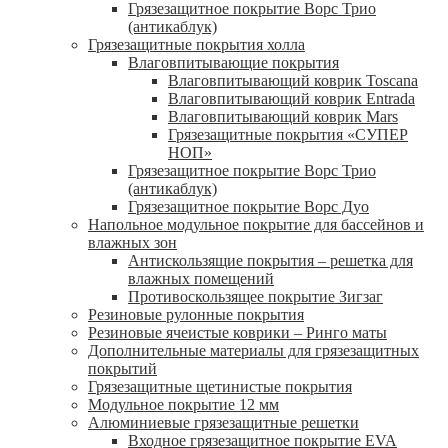
Грязезащитное покрытие Ворс Трио
(антикаблук)
Грязезащитные покрытия холла
Влаговпитывающие покрытия
Влаговпитывающий коврик Toscana
Влаговпитывающий коврик Entrada
Влаговпитывающий коврик Mars
Грязезащитные покрытия «СУПЕР
НОП»
Грязезащитное покрытие Ворс Трио
(антикаблук)
Грязезащитное покрытие Ворс Дуо
Напольное модульное покрытие для бассейнов и
влажных зон
Антискользящие покрытия – решетка для
влажных помещений
Противоскользящее покрытие Зигзаг
Резиновые рулонные покрытия
Резиновые ячеистые коврики – Ринго маты
Дополнительные материалы для грязезащитных
покрытий
Грязезащитные щетинистые покрытия
Модульное покрытие 12 мм
Алюминиевые грязезащитные решетки
Входное грязезащитное покрытие EVA