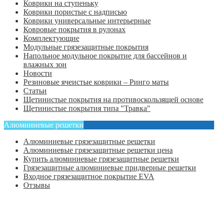
Коврики на ступеньку
Коврики пористые с надписью
Коврики универсальные интерьерные
Ковровые покрытия в рулонах
Комплектующие
Модульные грязезащитные покрытия
Напольное модульное покрытие для бассейнов и
влажных зон
Новости
Резиновые ячеистые коврики – Ринго маты
Статьи
Щетинистые покрытия на противоскользящей основе
Щетинистые покрытия типа "Травка"
Алюминиевые решетки
Алюминиевые грязезащитные решетки
Алюминиевые грязезащитные решетки цена
Купить алюминиевые грязезащитные решетки
Грязезащитные алюминиевые придверные решетки
Входное грязезащитное покрытие EVA
Отзывы
Главная
Оформить заказ