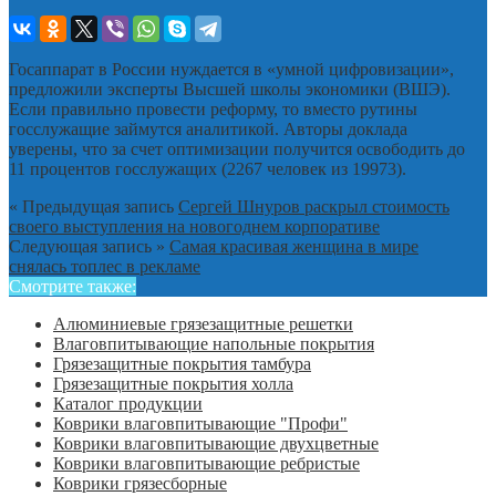
Госаппарат в России нуждается в «умной цифровизации»,
предложили эксперты Высшей школы экономики (ВШЭ).
Если правильно провести реформу, то вместо рутины
госслужащие займутся аналитикой. Авторы доклада
уверены, что за счет оптимизации получится освободить до
11 процентов госслужащих (2267 человек из 19973).
« Предыдущая запись
Сергей Шнуров раскрыл стоимость
своего выступления на новогоднем корпоративе
Следующая запись »
Самая красивая женщина в мире
снялась топлес в рекламе
Смотрите также:
Алюминиевые грязезащитные решетки
Влаговпитывающие напольные покрытия
Грязезащитные покрытия тамбура
Грязезащитные покрытия холла
Каталог продукции
Коврики влаговпитывающие "Профи"
Коврики влаговпитывающие двухцветные
Коврики влаговпитывающие ребристые
Коврики грязесборные