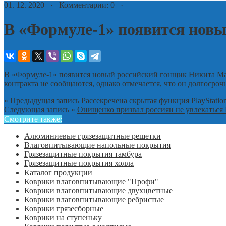
01. 12. 2020 · Комментарии: 0 ·
В «Формуле-1» появится нов
В «Формуле-1» появится новый российский гонщик Никита Мазе
контракта не сообщаются, однако отмечается, что он долгосро
« Предыдущая запись
Рассекречена скрытая функция PlayStatio
Следующая запись »
Онищенко призвал россиян не увлекаться
Смотрите также:
Алюминиевые грязезащитные решетки
Влаговпитывающие напольные покрытия
Грязезащитные покрытия тамбура
Грязезащитные покрытия холла
Каталог продукции
Коврики влаговпитывающие "Профи"
Коврики влаговпитывающие двухцветные
Коврики влаговпитывающие ребристые
Коврики грязесборные
Коврики на ступеньку