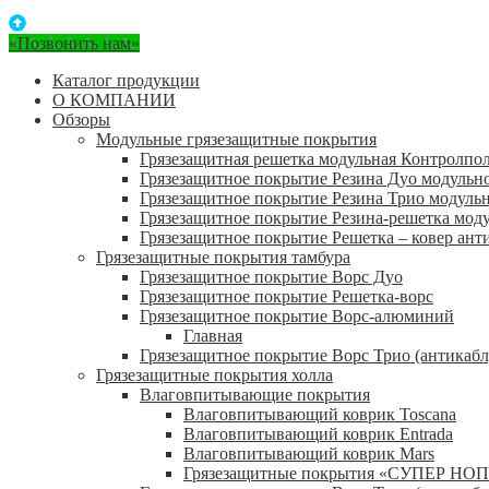
«Позвонить нам»
Каталог продукции
О КОМПАНИИ
Обзоры
Модульные грязезащитные покрытия
Грязезащитная решетка модульная Контролпо
Грязезащитное покрытие Резина Дуо модульн
Грязезащитное покрытие Резина Трио модуль
Грязезащитное покрытие Резина-решетка мод
Грязезащитное покрытие Решетка – ковер ант
Грязезащитные покрытия тамбура
Грязезащитное покрытие Ворс Дуо
Грязезащитное покрытие Решетка-ворс
Грязезащитное покрытие Ворс-алюминий
Главная
Грязезащитное покрытие Ворс Трио (антикабл
Грязезащитные покрытия холла
Влаговпитывающие покрытия
Влаговпитывающий коврик Toscana
Влаговпитывающий коврик Entrada
Влаговпитывающий коврик Mars
Грязезащитные покрытия «СУПЕР НОП