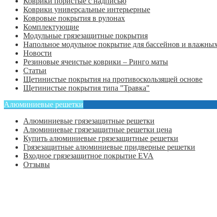
Коврики пористые с надписью
Коврики универсальные интерьерные
Ковровые покрытия в рулонах
Комплектующие
Модульные грязезащитные покрытия
Напольное модульное покрытие для бассейнов и влажных
Новости
Резиновые ячеистые коврики – Ринго маты
Статьи
Щетинистые покрытия на противоскользящей основе
Щетинистые покрытия типа "Травка"
Алюминиевые решетки
Алюминиевые грязезащитные решетки
Алюминиевые грязезащитные решетки цена
Купить алюминиевые грязезащитные решетки
Грязезащитные алюминиевые придверные решетки
Входное грязезащитное покрытие EVA
Отзывы
Главная
Оформить заказ
Статьи
Контакты
Отзывы