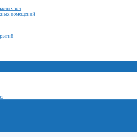
лажных зон
ажных помещений
крытий
ми