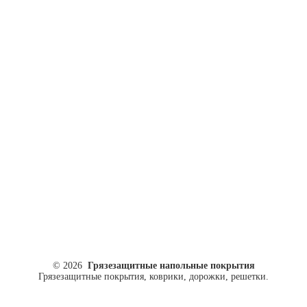
ул. Кусковая, 20
8(499)964-52-51
84999645251@mail.ru
© 2026
Грязезащитные напольные покрытия
Грязезащитные покрытия, коврики, дорожки, решетки.