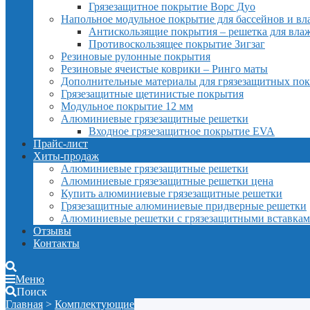
Грязезащитное покрытие Ворс Дуо
Напольное модульное покрытие для бассейнов и в
Антискользящие покрытия – решетка для вл
Противоскользящее покрытие Зигзаг
Резиновые рулонные покрытия
Резиновые ячеистые коврики – Ринго маты
Дополнительные материалы для грязезащитных по
Грязезащитные щетинистые покрытия
Модульное покрытие 12 мм
Алюминиевые грязезащитные решетки
Входное грязезащитное покрытие EVA
Прайс-лист
Хиты-продаж
Алюминиевые грязезащитные решетки
Алюминиевые грязезащитные решетки цена
Купить алюминиевые грязезащитные решетки
Грязезащитные алюминиевые придверные решетки
Алюминиевые решетки с грязезащитными вставка
Отзывы
Контакты
Меню
Поиск
Главная
>
Комплектующие