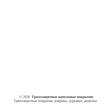
ул. Кусковая, 20
8(499)964-52-51
84999645251@mail.ru
© 2026
Грязезащитные напольные покрытия
Грязезащитные покрытия, коврики, дорожки, решетки.