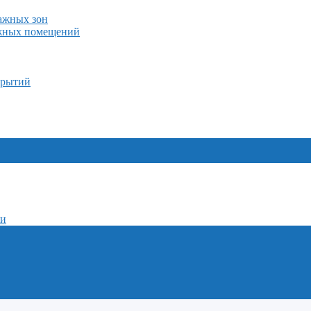
лажных зон
ажных помещений
крытий
ми