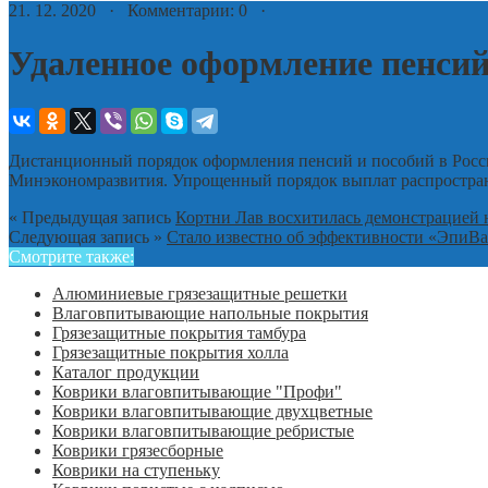
21. 12. 2020 · Комментарии: 0 ·
Удаленное оформление пенсий
Дистанционный порядок оформления пенсий и пособий в России
Минэкономразвития. Упрощенный порядок выплат распространят
« Предыдущая запись
Кортни Лав восхитилась демонстрацией 
Следующая запись »
Стало известно об эффективности «ЭпиВ
Смотрите также:
Алюминиевые грязезащитные решетки
Влаговпитывающие напольные покрытия
Грязезащитные покрытия тамбура
Грязезащитные покрытия холла
Каталог продукции
Коврики влаговпитывающие "Профи"
Коврики влаговпитывающие двухцветные
Коврики влаговпитывающие ребристые
Коврики грязесборные
Коврики на ступеньку