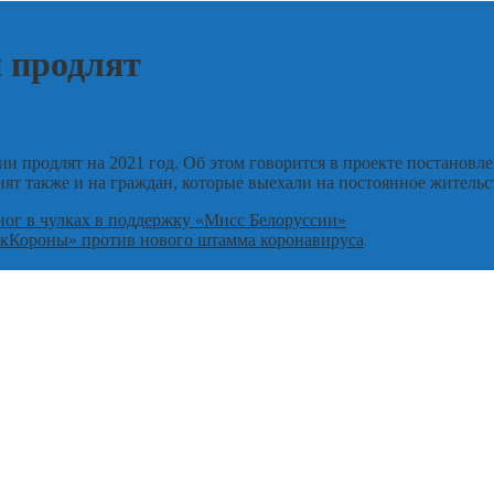
 продлят
 продлят на 2021 год. Об этом говорится в проекте постановле
 также и на граждан, которые выехали на постоянное жительст
ног в чулках в поддержку «Мисс Белоруссии»
акКороны» против нового штамма коронавируса