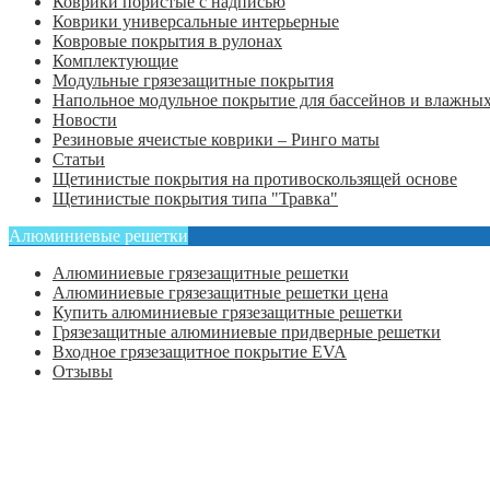
Коврики пористые с надписью
Коврики универсальные интерьерные
Ковровые покрытия в рулонах
Комплектующие
Модульные грязезащитные покрытия
Напольное модульное покрытие для бассейнов и влажных
Новости
Резиновые ячеистые коврики – Ринго маты
Статьи
Щетинистые покрытия на противоскользящей основе
Щетинистые покрытия типа "Травка"
Алюминиевые решетки
Алюминиевые грязезащитные решетки
Алюминиевые грязезащитные решетки цена
Купить алюминиевые грязезащитные решетки
Грязезащитные алюминиевые придверные решетки
Входное грязезащитное покрытие EVA
Отзывы
Главная
Оформить заказ
Статьи
Контакты
Отзывы