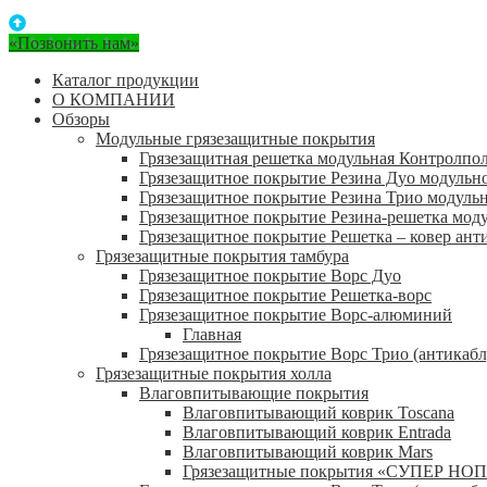
«Позвонить нам»
Каталог продукции
О КОМПАНИИ
Обзоры
Модульные грязезащитные покрытия
Грязезащитная решетка модульная Контролпо
Грязезащитное покрытие Резина Дуо модульн
Грязезащитное покрытие Резина Трио модуль
Грязезащитное покрытие Резина-решетка мод
Грязезащитное покрытие Решетка – ковер ант
Грязезащитные покрытия тамбура
Грязезащитное покрытие Ворс Дуо
Грязезащитное покрытие Решетка-ворс
Грязезащитное покрытие Ворс-алюминий
Главная
Грязезащитное покрытие Ворс Трио (антикабл
Грязезащитные покрытия холла
Влаговпитывающие покрытия
Влаговпитывающий коврик Toscana
Влаговпитывающий коврик Entrada
Влаговпитывающий коврик Mars
Грязезащитные покрытия «СУПЕР НОП