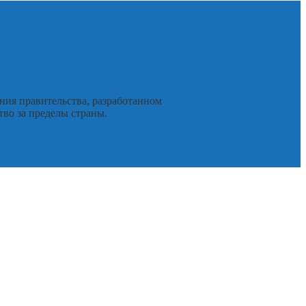
ния правительства, разработанном
во за пределы страны.