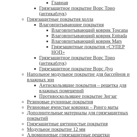
Главная
Грязезащитное покрытие Ворс Трио
(антикаблук)
Грязезащитные покрытия холла
Влаговпитывающие покрытия
Влаговпитывающий коврик Toscana
Влаговпитывающий коврик Entrada
Влаговпитывающий коврик Mars
Грязезащитные покрытия «СУПЕР
НОП»
Грязезащитное покрытие Ворс Трио
(антикаблук)
Грязезащитное покрытие Ворс Дуо
Напольное модульное покрытие для бассейнов и
влажных зон
Антискользящие покрытия – решетка для
влажных помещений
Противоскользящее покрытие Зигзаг
Резиновые рулонные покрытия
Резиновые ячеистые коврики – Ринго маты
Дополнительные материалы для грязезащитных
покрытий
Грязезащитные щетинистые покрытия
Модульное покрытие 12 мм
Алюминиевые грязезащитные решетки