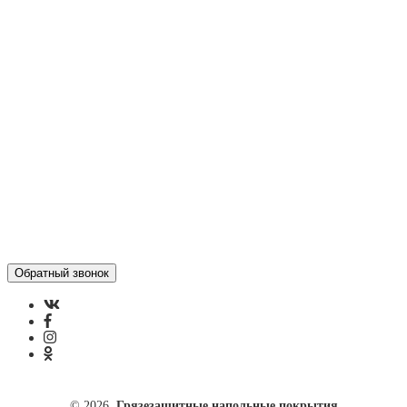
Оформить заказ
Статьи
Контакты
Отзывы
Политика конфиденциальности
ул. Кусковая, 20
8(499)964-52-51
84999645251@mail.ru
© 2026
Грязезащитные напольные покрытия