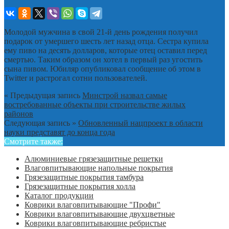
Молодой мужчина в свой 21-й день рождения получил
подарок от умершего шесть лет назад отца. Сестра купила
ему пиво на десять долларов, которые отец оставил перед
смертью. Таким образом он хотел в первый раз угостить
сына пивом. Юбиляр опубликовал сообщение об этом в
Twitter и растрогал сотни пользователей.
« Предыдущая запись
Минстрой назвал самые
востребованные объекты при строительстве жилых
районов
Следующая запись »
Обновленный нацпроект в области
науки представят до конца года
Смотрите также:
Алюминиевые грязезащитные решетки
Влаговпитывающие напольные покрытия
Грязезащитные покрытия тамбура
Грязезащитные покрытия холла
Каталог продукции
Коврики влаговпитывающие "Профи"
Коврики влаговпитывающие двухцветные
Коврики влаговпитывающие ребристые