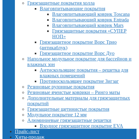
Грязезащитные покрытия холла
Влаговпитывающие покрытия
Влаговпитывающий коврик Toscana
Влаговпитывающий коврик Entrada
Влаговпитывающий коврик Mars
Грязезащитные покрытия «СУПЕР
НОП»
Грязезащитное покрытие Ворс Трио
(антикаблук)
Грязезащитное покрытие Ворс Дуо
Напольное модульное покрытие для бассейнов и
влажных зон
Антискользящие покрытия – решетка для
влажных помещений
Противоскользящее покрытие Зигзаг
Резиновые рулонные покрытия
Резиновые ячеистые коврики – Ринго маты
Дополнительные материалы для грязезащитных
покрытий
Грязезащитные щетинистые покрытия
Модульное покрытие 12 мм
Алюминиевые грязезащитные решетки
Входное грязезащитное покрытие EVA
Прайс-лист
Хиты-продаж