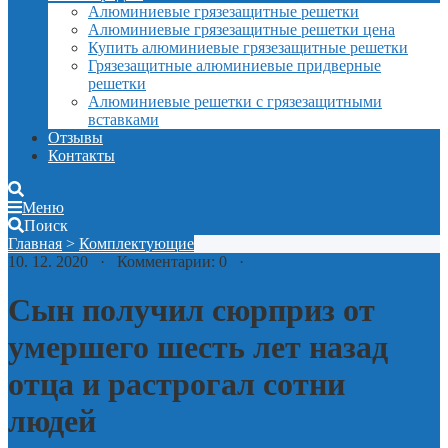
Алюминиевые грязезащитные решетки
Алюминиевые грязезащитные решетки цена
Купить алюминиевые грязезащитные решетки
Грязезащитные алюминиевые придверные
решетки
Алюминиевые решетки с грязезащитными
вставками
Отзывы
Контакты
Меню
Поиск
Главная
>
Комплектующие
10. 12. 2020 · Комментарии: 0 ·
Сын получил сюрприз от
умершего шесть лет назад
отца и растрогал сотни
людей