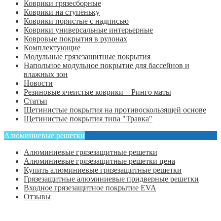
Коврики грязесборные
Коврики на ступеньку
Коврики пористые с надписью
Коврики универсальные интерьерные
Ковровые покрытия в рулонах
Комплектующие
Модульные грязезащитные покрытия
Напольное модульное покрытие для бассейнов и
влажных зон
Новости
Резиновые ячеистые коврики – Ринго маты
Статьи
Щетинистые покрытия на противоскользящей основе
Щетинистые покрытия типа "Травка"
Алюминиевые решетки
Алюминиевые грязезащитные решетки
Алюминиевые грязезащитные решетки цена
Купить алюминиевые грязезащитные решетки
Грязезащитные алюминиевые придверные решетки
Входное грязезащитное покрытие EVA
Отзывы
Главная