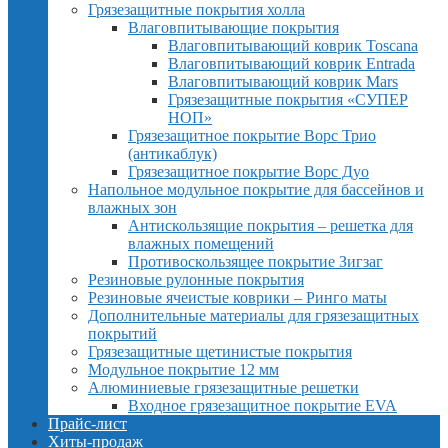
Грязезащитные покрытия холла
Влаговпитывающие покрытия
Влаговпитывающий коврик Toscana
Влаговпитывающий коврик Entrada
Влаговпитывающий коврик Mars
Грязезащитные покрытия «СУПЕР
НОП»
Грязезащитное покрытие Ворс Трио
(антикаблук)
Грязезащитное покрытие Ворс Дуо
Напольное модульное покрытие для бассейнов и
влажных зон
Антискользящие покрытия – решетка для
влажных помещений
Противоскользящее покрытие Зигзаг
Резиновые рулонные покрытия
Резиновые ячеистые коврики – Ринго маты
Дополнительные материалы для грязезащитных
покрытий
Грязезащитные щетинистые покрытия
Модульное покрытие 12 мм
Алюминиевые грязезащитные решетки
Входное грязезащитное покрытие EVA
Прайс-лист
Хиты-продаж