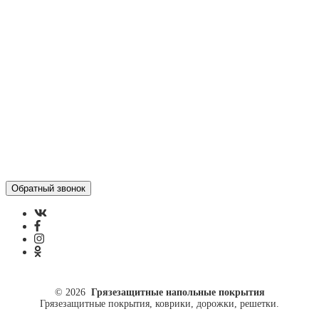
Контакты
Отзывы
Политика конфиденциальности
ул. Кусковая, 20
8(499)964-52-51
84999645251@mail.ru
© 2026
Грязезащитные напольные покрытия
Грязезащитные покрытия, коврики, дорожки, решетки.