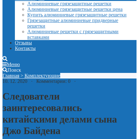
Алюминиевые грязезащитные решетки
Алюминиевые грязезащитные решетки цена
Купить алюминиевые грязезащитные решетки
Грязезащитные алюминиевые придверные
решетки
Алюминиевые решетки с грязезащитными
вставками
Отзывы
Контакты
Меню
Поиск
Главная
>
Комплектующие
10. 12. 2020 · Комментарии: 0 ·
Следователи
заинтересовались
китайскими делами сына
Джо Байдена