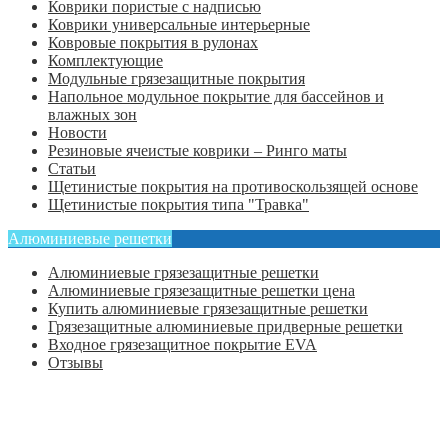
Коврики пористые с надписью
Коврики универсальные интерьерные
Ковровые покрытия в рулонах
Комплектующие
Модульные грязезащитные покрытия
Напольное модульное покрытие для бассейнов и
влажных зон
Новости
Резиновые ячеистые коврики – Ринго маты
Статьи
Щетинистые покрытия на противоскользящей основе
Щетинистые покрытия типа "Травка"
Алюминиевые решетки
Алюминиевые грязезащитные решетки
Алюминиевые грязезащитные решетки цена
Купить алюминиевые грязезащитные решетки
Грязезащитные алюминиевые придверные решетки
Входное грязезащитное покрытие EVA
Отзывы
Главная
Оформить заказ
Статьи