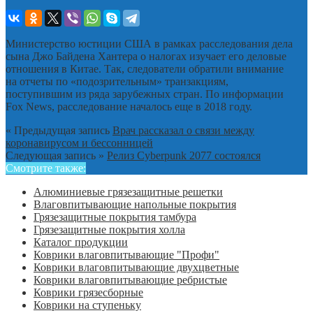
Министерство юстиции США в рамках расследования дела
сына Джо Байдена Хантера о налогах изучает его деловые
отношения в Китае. Так, следователи обратили внимание
на отчеты по «подозрительным» транзакциям,
поступившим из ряда зарубежных стран. По информации
Fox News, расследование началось еще в 2018 году.
« Предыдущая запись
Врач рассказал о связи между
коронавирусом и бессонницей
Следующая запись »
Релиз Cyberpunk 2077 состоялся
Смотрите также:
Алюминиевые грязезащитные решетки
Влаговпитывающие напольные покрытия
Грязезащитные покрытия тамбура
Грязезащитные покрытия холла
Каталог продукции
Коврики влаговпитывающие "Профи"
Коврики влаговпитывающие двухцветные
Коврики влаговпитывающие ребристые
Коврики грязесборные
Коврики на ступеньку