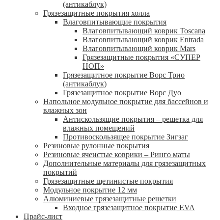
(антикаблук)
Грязезащитные покрытия холла
Влаговпитывающие покрытия
Влаговпитывающий коврик Toscana
Влаговпитывающий коврик Entrada
Влаговпитывающий коврик Mars
Грязезащитные покрытия «СУПЕР
НОП»
Грязезащитное покрытие Ворс Трио
(антикаблук)
Грязезащитное покрытие Ворс Дуо
Напольное модульное покрытие для бассейнов и
влажных зон
Антискользящие покрытия – решетка для
влажных помещений
Противоскользящее покрытие Зигзаг
Резиновые рулонные покрытия
Резиновые ячеистые коврики – Ринго маты
Дополнительные материалы для грязезащитных
покрытий
Грязезащитные щетинистые покрытия
Модульное покрытие 12 мм
Алюминиевые грязезащитные решетки
Входное грязезащитное покрытие EVA
Прайс-лист