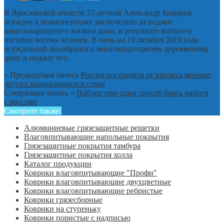
В Ярославской области 37-летний Александр Комаров
осужден к пожизненному заключению за поджог
многоквартирного жилого дома, в результате которого
погибли восемь человек. В ночь на 19 октября 2019 года
осужденный подобрался к многоквартирному деревянному
дому и поджег его.
« Предыдущая запись
Россия пострадала от кризиса меньше
других развивающихся стран
Следующая запись »
Найден еще один способ брать налоги
с россиян
Смотрите также:
Алюминиевые грязезащитные решетки
Влаговпитывающие напольные покрытия
Грязезащитные покрытия тамбура
Грязезащитные покрытия холла
Каталог продукции
Коврики влаговпитывающие "Профи"
Коврики влаговпитывающие двухцветные
Коврики влаговпитывающие ребристые
Коврики грязесборные
Коврики на ступеньку
Коврики пористые с надписью