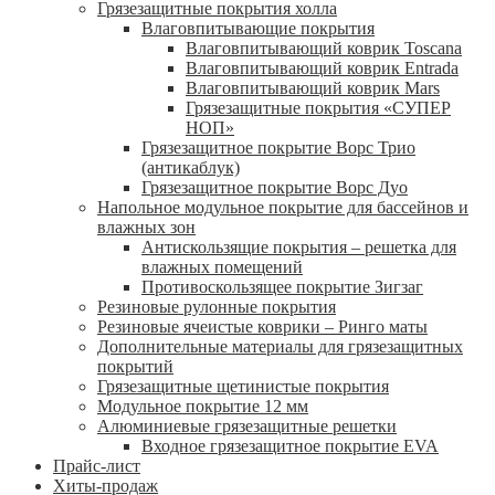
Грязезащитные покрытия холла
Влаговпитывающие покрытия
Влаговпитывающий коврик Toscana
Влаговпитывающий коврик Entrada
Влаговпитывающий коврик Mars
Грязезащитные покрытия «СУПЕР
НОП»
Грязезащитное покрытие Ворс Трио
(антикаблук)
Грязезащитное покрытие Ворс Дуо
Напольное модульное покрытие для бассейнов и
влажных зон
Антискользящие покрытия – решетка для
влажных помещений
Противоскользящее покрытие Зигзаг
Резиновые рулонные покрытия
Резиновые ячеистые коврики – Ринго маты
Дополнительные материалы для грязезащитных
покрытий
Грязезащитные щетинистые покрытия
Модульное покрытие 12 мм
Алюминиевые грязезащитные решетки
Входное грязезащитное покрытие EVA
Прайс-лист
Хиты-продаж