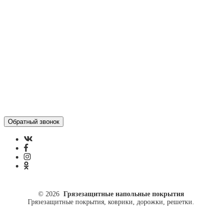
Отзывы
Политика конфиденциальности
ул. Кусковая, 20
8(499)964-52-51
84999645251@mail.ru
© 2026
Грязезащитные напольные покрытия
Грязезащитные покрытия, коврики, дорожки, решетки.