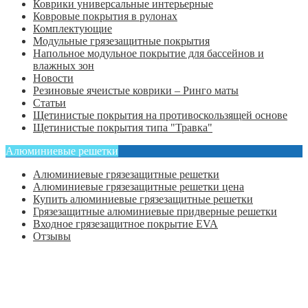
Коврики универсальные интерьерные
Ковровые покрытия в рулонах
Комплектующие
Модульные грязезащитные покрытия
Напольное модульное покрытие для бассейнов и
влажных зон
Новости
Резиновые ячеистые коврики – Ринго маты
Статьи
Щетинистые покрытия на противоскользящей основе
Щетинистые покрытия типа "Травка"
Алюминиевые решетки
Алюминиевые грязезащитные решетки
Алюминиевые грязезащитные решетки цена
Купить алюминиевые грязезащитные решетки
Грязезащитные алюминиевые придверные решетки
Входное грязезащитное покрытие EVA
Отзывы
Главная
Оформить заказ
Статьи
Контакты