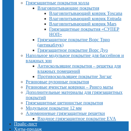
Грязезащитные покрытия холла
Влаговпитывающие покрытия
Влаговпитывающий коврик Toscana
Влаговпитывающий коврик Entrada
Влаговпитывающий коврик Mars
Грязезащитные покрытия «СУПЕР
НОП»
Грязезащитное покрытие Ворс Трио
(антикаблук)
Грязезащитное покрытие Ворс Дуо
Напольное модульное покрытие для бассейнов и
влажных зон
Антискользящие покрытия – решетка для
влажных помещений
Противоскользящее покрытие Зигзаг
Резиновые рулонные покрытия
Резиновые ячеистые коврики – Ринго маты
Дополнительные материалы для грязезащитных
покрытий
Грязезащитные щетинистые покрытия
Модульное покрытие 12 мм
Алюминиевые грязезащитные решетки
Входное грязезащитное покрытие EVA
Прайс-лист
Хиты-продаж