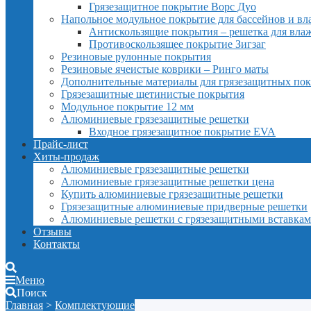
Грязезащитное покрытие Ворс Дуо
Напольное модульное покрытие для бассейнов и в
Антискользящие покрытия – решетка для вл
Противоскользящее покрытие Зигзаг
Резиновые рулонные покрытия
Резиновые ячеистые коврики – Ринго маты
Дополнительные материалы для грязезащитных по
Грязезащитные щетинистые покрытия
Модульное покрытие 12 мм
Алюминиевые грязезащитные решетки
Входное грязезащитное покрытие EVA
Прайс-лист
Хиты-продаж
Алюминиевые грязезащитные решетки
Алюминиевые грязезащитные решетки цена
Купить алюминиевые грязезащитные решетки
Грязезащитные алюминиевые придверные решетки
Алюминиевые решетки с грязезащитными вставка
Отзывы
Контакты
Меню
Поиск
Главная
>
Комплектующие