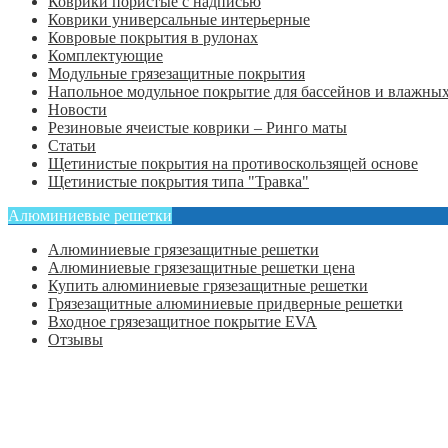
Коврики пористые с надписью
Коврики универсальные интерьерные
Ковровые покрытия в рулонах
Комплектующие
Модульные грязезащитные покрытия
Напольное модульное покрытие для бассейнов и влажных
Новости
Резиновые ячеистые коврики – Ринго маты
Статьи
Щетинистые покрытия на противоскользящей основе
Щетинистые покрытия типа "Травка"
Алюминиевые решетки
Алюминиевые грязезащитные решетки
Алюминиевые грязезащитные решетки цена
Купить алюминиевые грязезащитные решетки
Грязезащитные алюминиевые придверные решетки
Входное грязезащитное покрытие EVA
Отзывы
Главная
Оформить заказ
Статьи
Контакты
Отзывы