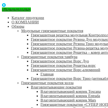
«Позвонить нам»
Каталог продукции
О КОМПАНИИ
Обзоры
Модульные грязезащитные покрытия
Грязезащитная решетка модульная Контролпо
Грязезащитное покрытие Резина Дуо модульн
Грязезащитное покрытие Резина Трио модуль
Грязезащитное покрытие Резина-решетка мод
Грязезащитное покрытие Решетка – ковер ант
Грязезащитные покрытия тамбура
Грязезащитное покрытие Ворс Дуо
Грязезащитное покрытие Решетка-ворс
Грязезащитное покрытие Ворс-алюминий
Главная
Грязезащитное покрытие Ворс Трио (антикабл
Грязезащитные покрытия холла
Влаговпитывающие покрытия
Влаговпитывающий коврик Toscana
Влаговпитывающий коврик Entrada
Влаговпитывающий коврик Mars
Грязезащитные покрытия «СУПЕР НОП