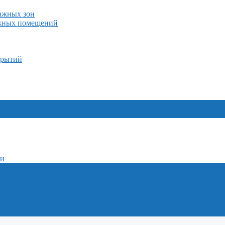
лажных зон
ажных помещений
крытий
ми