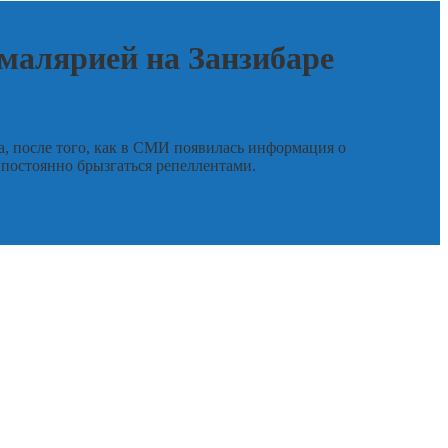
малярией на Занзибаре
а, после того, как в СМИ появилась информация о
 постоянно брызгаться репеллентами.