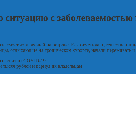
 ситуацию с заболеваемостью 
леваемостью малярией на острове. Как отметила путешественниц
анцы, отдыхающие на тропическом курорте, начали переживать и
аселения от COVID-19
 тысяч рублей и вернул их владельцам