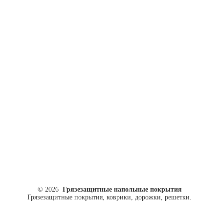
ул. Кусковая, 20
8(499)964-52-51
84999645251@mail.ru
© 2026
Грязезащитные напольные покрытия
Грязезащитные покрытия, коврики, дорожки, решетки.