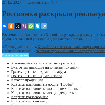
21. 12. 2020 · Комментарии: 0 ·
Россиянка раскрыла реальную
Россиянка, побывавшая на Занзибаре, раскрыла реальную забо
случаях заражения россиян и двух смертях от малярии, иностр
« Предыдущая запись
Китай обозначил масштаб вакцинации н
Следующая запись »
Честный мужчина нашел на тротуаре сотни
Смотрите также:
Алюминиевые грязезащитные решетки
Влаговпитывающие напольные покрытия
Грязезащитные покрытия тамбура
Грязезащитные покрытия холла
Каталог продукции
Коврики влаговпитывающие "Профи"
Коврики влаговпитывающие двухцветные
Коврики влаговпитывающие ребристые
Коврики грязесборные
Коврики на ступеньку