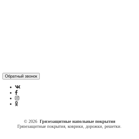
Отзывы
Политика конфиденциальности
ул. Кусковая, 20
8(499)964-52-51
84999645251@mail.ru
© 2026
Грязезащитные напольные покрытия
Грязезащитные покрытия, коврики, дорожки, решетки.