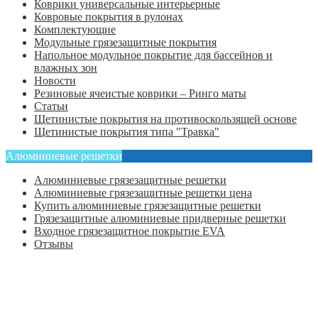
Коврики универсальные интерьерные
Ковровые покрытия в рулонах
Комплектующие
Модульные грязезащитные покрытия
Напольное модульное покрытие для бассейнов и
влажных зон
Новости
Резиновые ячеистые коврики – Ринго маты
Статьи
Щетинистые покрытия на противоскользящей основе
Щетинистые покрытия типа "Травка"
Алюминиевые решетки
Алюминиевые грязезащитные решетки
Алюминиевые грязезащитные решетки цена
Купить алюминиевые грязезащитные решетки
Грязезащитные алюминиевые придверные решетки
Входное грязезащитное покрытие EVA
Отзывы
Главная
Оформить заказ
Статьи
Контакты