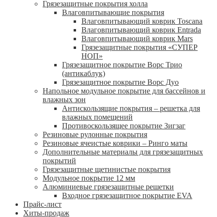
Грязезащитные покрытия холла
Влаговпитывающие покрытия
Влаговпитывающий коврик Toscana
Влаговпитывающий коврик Entrada
Влаговпитывающий коврик Mars
Грязезащитные покрытия «СУПЕР
НОП»
Грязезащитное покрытие Ворс Трио
(антикаблук)
Грязезащитное покрытие Ворс Дуо
Напольное модульное покрытие для бассейнов и
влажных зон
Антискользящие покрытия – решетка для
влажных помещений
Противоскользящее покрытие Зигзаг
Резиновые рулонные покрытия
Резиновые ячеистые коврики – Ринго маты
Дополнительные материалы для грязезащитных
покрытий
Грязезащитные щетинистые покрытия
Модульное покрытие 12 мм
Алюминиевые грязезащитные решетки
Входное грязезащитное покрытие EVA
Прайс-лист
Хиты-продаж