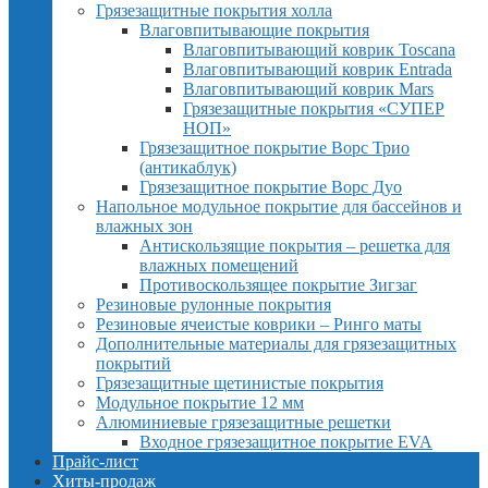
Грязезащитные покрытия холла
Влаговпитывающие покрытия
Влаговпитывающий коврик Toscana
Влаговпитывающий коврик Entrada
Влаговпитывающий коврик Mars
Грязезащитные покрытия «СУПЕР
НОП»
Грязезащитное покрытие Ворс Трио
(антикаблук)
Грязезащитное покрытие Ворс Дуо
Напольное модульное покрытие для бассейнов и
влажных зон
Антискользящие покрытия – решетка для
влажных помещений
Противоскользящее покрытие Зигзаг
Резиновые рулонные покрытия
Резиновые ячеистые коврики – Ринго маты
Дополнительные материалы для грязезащитных
покрытий
Грязезащитные щетинистые покрытия
Модульное покрытие 12 мм
Алюминиевые грязезащитные решетки
Входное грязезащитное покрытие EVA
Прайс-лист
Хиты-продаж