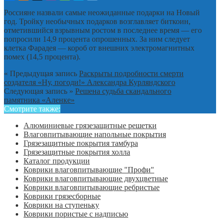
Россияне назвали самые неожиданные подарки на Новый
год. Тройку необычных подарков возглавляет биткоин,
отметившийся взрывным ростом в последнее время — его
попросили 14,9 процента опрошенных. За ним следует
клетка Фарадея — короб от внешних электромагнитных
помех (14,5 процента).
« Предыдущая запись
Раскрыты подробности смерти
создателя «Ну, погоди!» Александра Курляндского
Следующая запись »
Решена судьба скандального
памятника «Аленке»
Смотрите также:
Алюминиевые грязезащитные решетки
Влаговпитывающие напольные покрытия
Грязезащитные покрытия тамбура
Грязезащитные покрытия холла
Каталог продукции
Коврики влаговпитывающие "Профи"
Коврики влаговпитывающие двухцветные
Коврики влаговпитывающие ребристые
Коврики грязесборные
Коврики на ступеньку
Коврики пористые с надписью