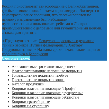
Россия приостановит авиасообщение с Великобританией,
где был выявлен новый штамм коронавируса. Эксперты в
авиаотрасли ранее сообщали, что пассажиропоток по
данному направлению был небольшим —
путешественники пользовались рейсами в Лондон
преимущественно с деловыми или гуманитарными целями,
а также для транзита.
« Предыдущая запись
Берлускони раскрыл содержание
тайных звонков Путина фельдмаршалу Хафтару
Следующая запись »
Названы сроки начала вакцинации от
коронавируса в Белоруссии
Смотрите также:
Алюминиевые грязезащитные решетки
Влаговпитывающие напольные покрытия
Грязезащитные покрытия тамбура
Грязезащитные покрытия холла
Каталог продукции
Коврики влаговпитывающие "Профи"
Коврики влаговпитывающие двухцветные
Коврики влаговпитывающие ребристые
Коврики грязесборные
Коврики на ступеньку