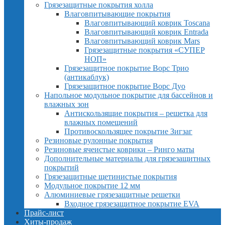
Грязезащитные покрытия холла
Влаговпитывающие покрытия
Влаговпитывающий коврик Toscana
Влаговпитывающий коврик Entrada
Влаговпитывающий коврик Mars
Грязезащитные покрытия «СУПЕР
НОП»
Грязезащитное покрытие Ворс Трио
(антикаблук)
Грязезащитное покрытие Ворс Дуо
Напольное модульное покрытие для бассейнов и
влажных зон
Антискользящие покрытия – решетка для
влажных помещений
Противоскользящее покрытие Зигзаг
Резиновые рулонные покрытия
Резиновые ячеистые коврики – Ринго маты
Дополнительные материалы для грязезащитных
покрытий
Грязезащитные щетинистые покрытия
Модульное покрытие 12 мм
Алюминиевые грязезащитные решетки
Входное грязезащитное покрытие EVA
Прайс-лист
Хиты-продаж