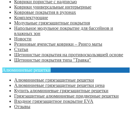
Коврики пористые с надписью
Коврики универсальные интерьерные
Ковровые покрытия в рулонах
Комплектующие
Модульные грязезащитные покрытия
Напольное модульное покрытие для бассейнов и
влажных зон
Новости
Резиновые ячеистые коврики – Ринго маты
Статьи
Щетинистые покрытия на противоскользящей основе
Щетинистые покрытия типа "Травка"
Алюминиевые решетки
Алюминиевые грязезащитные решетки
Алюминиевые грязезащитные решетки цена
Купить алюминиевые грязезащитные решетки
Грязезащитные алюминиевые придверные решетки
Входное грязезащитное покрытие EVA
Отзывы
Главная
Оформить заказ
Статьи