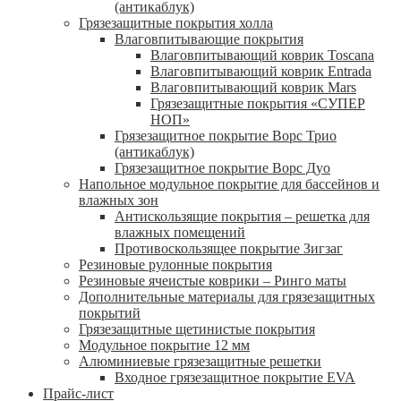
(антикаблук)
Грязезащитные покрытия холла
Влаговпитывающие покрытия
Влаговпитывающий коврик Toscana
Влаговпитывающий коврик Entrada
Влаговпитывающий коврик Mars
Грязезащитные покрытия «СУПЕР
НОП»
Грязезащитное покрытие Ворс Трио
(антикаблук)
Грязезащитное покрытие Ворс Дуо
Напольное модульное покрытие для бассейнов и
влажных зон
Антискользящие покрытия – решетка для
влажных помещений
Противоскользящее покрытие Зигзаг
Резиновые рулонные покрытия
Резиновые ячеистые коврики – Ринго маты
Дополнительные материалы для грязезащитных
покрытий
Грязезащитные щетинистые покрытия
Модульное покрытие 12 мм
Алюминиевые грязезащитные решетки
Входное грязезащитное покрытие EVA
Прайс-лист