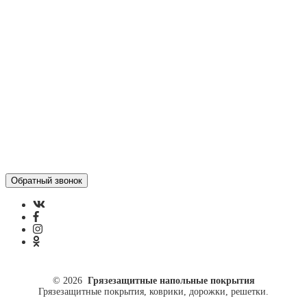
Контакты
Отзывы
Политика конфиденциальности
ул. Кусковая, 20
8(499)964-52-51
84999645251@mail.ru
© 2026
Грязезащитные напольные покрытия
Грязезащитные покрытия, коврики, дорожки, решетки.